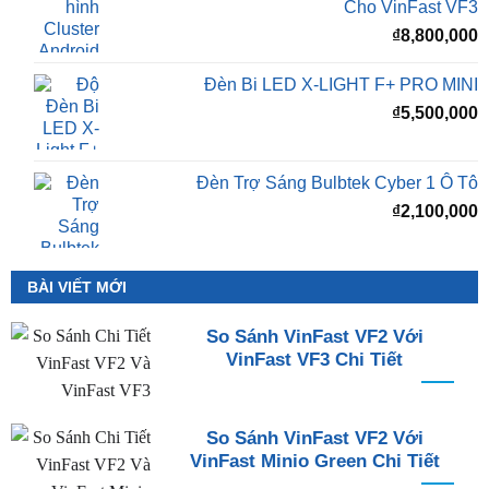
Cho VinFast VF3
₫
8,800,000
Đèn Bi LED X-LIGHT F+ PRO MINI
₫
5,500,000
Đèn Trợ Sáng Bulbtek Cyber 1 Ô Tô
₫
2,100,000
BÀI VIẾT MỚI
So Sánh VinFast VF2 Với
VinFast VF3 Chi Tiết
So Sánh VinFast VF2 Với
VinFast Minio Green Chi Tiết