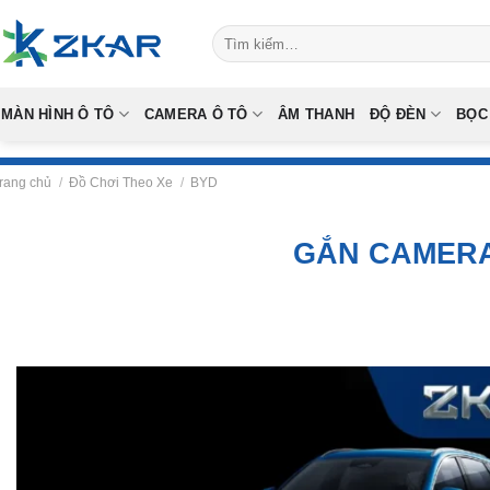
Skip
Tìm
to
kiếm:
content
MÀN HÌNH Ô TÔ
CAMERA Ô TÔ
ÂM THANH
ĐỘ ĐÈN
BỌC
rang chủ
/
Đồ Chơi Theo Xe
/
BYD
GẮN CAMERA