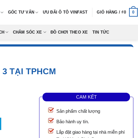
0
GÓC TƯ VẤN
ƯU ĐÃI Ô TÔ VINFAST
GIỎ HÀNG /
₫
0
CH
CHĂM SÓC XE
ĐỒ CHƠI THEO XE
TIN TỨC
3 TẠI TPHCM
CAM KẾT
Sản phẩm chất lượng
i TPHCM số lượng
Bảo hành uy tín.
Lắp đặt giao hàng tại nhà miễn phí