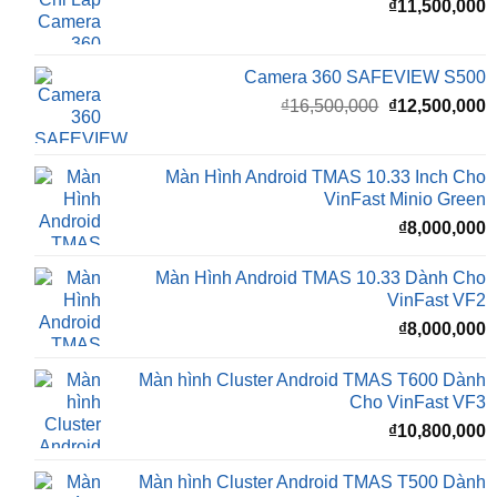
₫
11,500,000
Camera 360 SAFEVIEW S500
Giá
G
₫
16,500,000
₫
12,500,000
gốc
h
là:
t
₫16,500,000.
l
Màn Hình Android TMAS 10.33 Inch Cho
₫
VinFast Minio Green
₫
8,000,000
Màn Hình Android TMAS 10.33 Dành Cho
VinFast VF2
₫
8,000,000
Màn hình Cluster Android TMAS T600 Dành
Cho VinFast VF3
₫
10,800,000
Màn hình Cluster Android TMAS T500 Dành