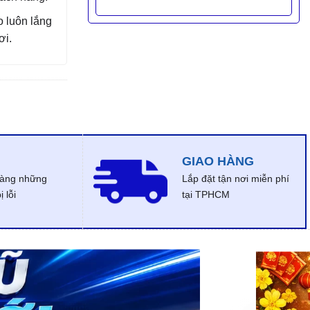
 luôn lắng
ơi.
GIAO HÀNG
dàng những
Lắp đặt tận nơi miễn phí
 lỗi
tại TPHCM