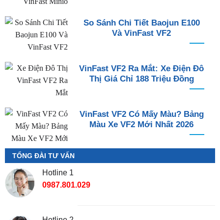
So Sánh Chi Tiết Baojun E100
Và VinFast VF2
VinFast VF2 Ra Mắt: Xe Điện Đô
Thị Giá Chỉ 188 Triệu Đồng
VinFast VF2 Có Mấy Màu? Bảng
Màu Xe VF2 Mới Nhất 2026
TỔNG ĐÀI TƯ VẤN
Hotline 1
0987.801.029
Hotline 2