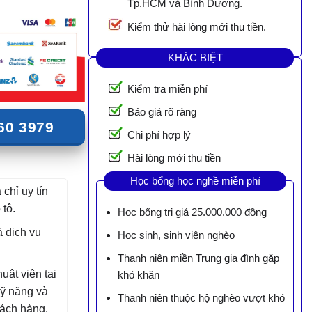
Tp.HCM và Bình Dương.
Kiểm thử hài lòng mới thu tiền.
KHÁC BIỆT
Kiểm tra miễn phí
Báo giá rõ ràng
60 3979
Chi phí hợp lý
Hài lòng mới thu tiền
Học bổng học nghề miễn phí
 chỉ uy tín
tô.
Học bổng trị giá 25.000.000 đồng
 dịch vụ
Học sinh, sinh viên nghèo
Thanh niên miền Trung gia đình gặp
uật viên tại
khó khăn
kỹ năng và
Thanh niên thuộc hộ nghèo vượt khó
hách hàng.