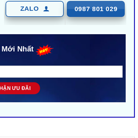
ZALO
0987 801 029
 Mới Nhất