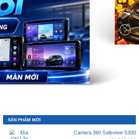
SẢN PHẨM MỚI
Camera 360 Safeview S300