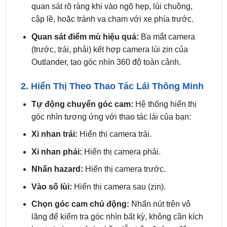
Quan sát điểm mù hiệu quả:
Ba mắt camera
(trước, trái, phải) kết hợp camera lùi zin của
Outlander, tạo góc nhìn 360 độ toàn cảnh.
2. Hiển Thị Theo Thao Tác Lái Thông Minh
Tự động chuyển góc cam:
Hệ thống hiển thị
góc nhìn tương ứng với thao tác lái của bạn:
Xi nhan trái:
Hiển thị camera trái.
Xi nhan phải:
Hiển thị camera phải.
Nhấn hazard:
Hiển thị camera trước.
Vào số lùi:
Hiển thị camera sau (zin).
Chọn góc cam chủ động:
Nhấn nút trên vô
lăng để kiểm tra góc nhìn bất kỳ, không cần kích
hoạt xi nhan, tránh nhầm lẫn trên đường đông
đúc.