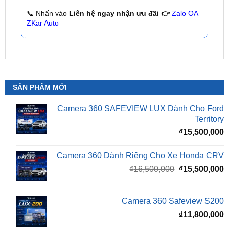
SẢN PHẨM MỚI
Camera 360 SAFEVIEW LUX Dành Cho Ford
Territory
₫
15,500,000
Camera 360 Dành Riêng Cho Xe Honda CRV
Giá
G
₫
16,500,000
₫
15,500,000
gốc
h
là:
t
₫16,500,000.
l
Camera 360 Safeview S200
₫
₫
11,800,000
Camera 360 Safeview S300