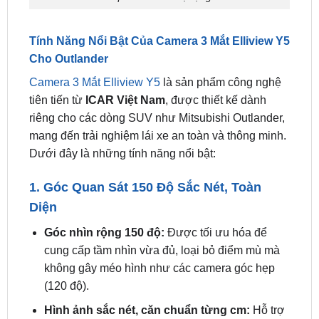
Tính Năng Nổi Bật Của Camera 3 Mắt Elliview Y5
Cho Outlander
Camera 3 Mắt Elliview Y5
là sản phẩm công nghệ
tiên tiến từ
ICAR Việt Nam
, được thiết kế dành
riêng cho các dòng SUV như Mitsubishi Outlander,
mang đến trải nghiệm lái xe an toàn và thông minh.
Dưới đây là những tính năng nổi bật:
1. Góc Quan Sát 150 Độ Sắc Nét, Toàn
Diện
Góc nhìn rộng 150 độ:
Được tối ưu hóa để
cung cấp tầm nhìn vừa đủ, loại bỏ điểm mù mà
không gây méo hình như các camera góc hẹp
(120 độ).
Hình ảnh sắc nét, căn chuẩn từng cm:
Hỗ trợ
quan sát rõ ràng khi vào ngõ hẹp, lùi chuồng,
cập lề, hoặc tránh va chạm với xe phía trước.