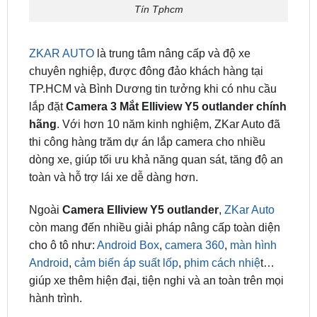
ZKAR AUTO
là trung tâm nâng cấp và độ xe
chuyên nghiệp, được đông đảo khách hàng tại
TP.HCM và Bình Dương tin tưởng khi có nhu cầu
lắp đặt
Camera 3 Mắt Elliview Y5 outlander chính
hãng
. Với hơn 10 năm kinh nghiệm, ZKar Auto đã
thi công hàng trăm dự án lắp camera cho nhiều
dòng xe, giúp tối ưu khả năng quan sát, tăng độ an
toàn và hỗ trợ lái xe dễ dàng hơn.
Ngoài
Camera Elliview Y5 outlander
,
ZKar Auto
còn mang đến nhiều giải pháp nâng cấp toàn diện
cho ô tô như:
Android Box
,
camera 360
,
màn hình
Android
,
cảm biến áp suất lốp
,
phim cách nhiệ
t…
giúp xe thêm hiện đại, tiện nghi và an toàn trên mọi
hành trình.
Câu Hỏi Thường Gặp Về Camera 3 Mắt elliview
Y5 Cho Outlander