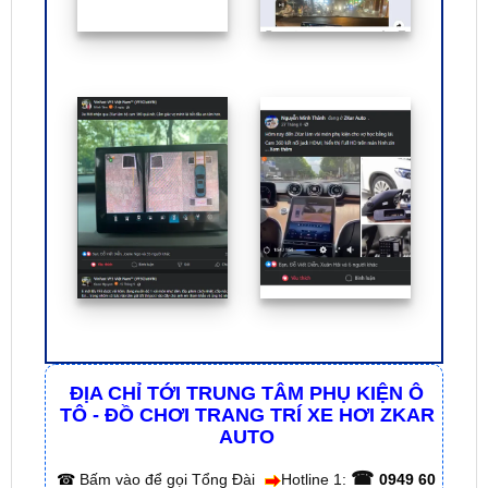
ĐỊA CHỈ TỚI TRUNG TÂM PHỤ KIỆN Ô
TÔ - ĐỒ CHƠI TRANG TRÍ XE HƠI ZKAR
AUTO
☎
☎
Bấm vào để gọi Tổng Đài
Hotline 1:
0949 60
☎
3979
– Hotline 2:
0987 801 029
✅ Tới nâng cấp, lắp đặt tận nơi tại Tp.HCM và