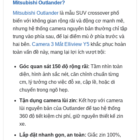
biến với không gian rộng rãi và động cơ mạnh mẽ,
nhưng hệ thống camera nguyên bản thường chỉ tập
trung vào phía sau, để lại điểm mù ở phía trước và
hai bên.
Camera 3 Mắt Elliview Y5
khắc phục hoàn
toàn vấn đề này, mang lại lợi ích vượt trội:
Góc quan sát 150 độ rộng rãi:
Tầm nhìn toàn
diện, hình ảnh sắc nét, căn chỉnh chuẩn từng
cm, lý tưởng cho việc đỗ xe, cập lề, hoặc di
chuyển trong ngõ hẹp.
Tận dụng camera lùi zin:
Kết hợp với camera
lùi nguyên bản của Outlander để tạo hệ thống
360 độ tiết kiệm chi phí, giữ nguyên thiết kế zin
xe.
Lắp đặt nhanh gọn, an toàn:
Giắc zin 100%,
không cắt dây, không ảnh hưởng hệ thống điện,
giữ nguyên bảo hành và đăng kiểm xe.