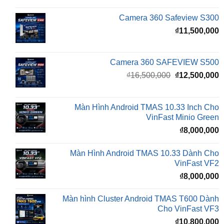
₫
11,500,000
Camera 360 SAFEVIEW S500
Giá
G
₫
16,500,000
₫
12,500,000
gốc
h
là:
t
₫16,500,000.
l
Màn Hình Android TMAS 10.33 Inch Cho
₫
VinFast Minio Green
₫
8,000,000
Màn Hình Android TMAS 10.33 Dành Cho
VinFast VF2
₫
8,000,000
Màn hình Cluster Android TMAS T600 Dành
Cho VinFast VF3
₫
10,800,000
BÀI VIẾT MỚI