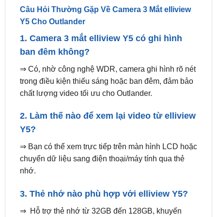
1. Camera 3 mắt elliview Y5 có ghi hình
ban đêm không?
⇒ Có, nhờ công nghệ WDR, camera ghi hình rõ nét
trong điều kiện thiếu sáng hoặc ban đêm, đảm bảo
chất lượng video tối ưu cho Outlander.
2. Làm thế nào để xem lại video từ elliview
Y5?
⇒ Bạn có thể xem trực tiếp trên màn hình LCD hoặc
chuyển dữ liệu sang điện thoại/máy tính qua thẻ
nhớ.
3. Thẻ nhớ nào phù hợp với elliview Y5?
⇒ Hỗ trợ thẻ nhớ từ 32GB đến 128GB, khuyến
nghị sử dụng thẻ Class 10 để đảm bảo tốc độ ghi
ổn định.