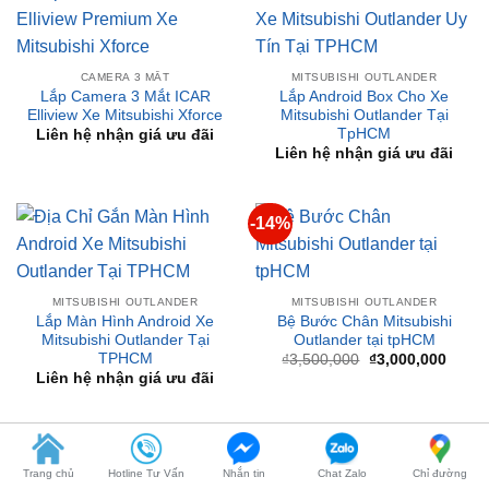
CAMERA 3 MẮT
MITSUBISHI OUTLANDER
Lắp Camera 3 Mắt ICAR
Lắp Android Box Cho Xe
Elliview Xe Mitsubishi Xforce
Mitsubishi Outlander Tại
TpHCM
Liên hệ nhận giá ưu đãi
Liên hệ nhận giá ưu đãi
-14%
MITSUBISHI OUTLANDER
MITSUBISHI OUTLANDER
Lắp Màn Hình Android Xe
Bệ Bước Chân Mitsubishi
Mitsubishi Outlander Tại
Outlander tại tpHCM
TPHCM
Giá
Giá
₫
3,500,000
₫
3,000,000
gốc
hiện
Liên hệ nhận giá ưu đãi
là:
tại
₫3,500,000.
là:
₫3,00
-15%
CAMERA 3 MẮT
Camera 3 Mắt ICar Elliview
CAMERA 3 MẮT
Trang chủ
Hotline Tư Vấn
Nhắn tin
Chat Zalo
Chỉ đường
Y5 Basic 150°