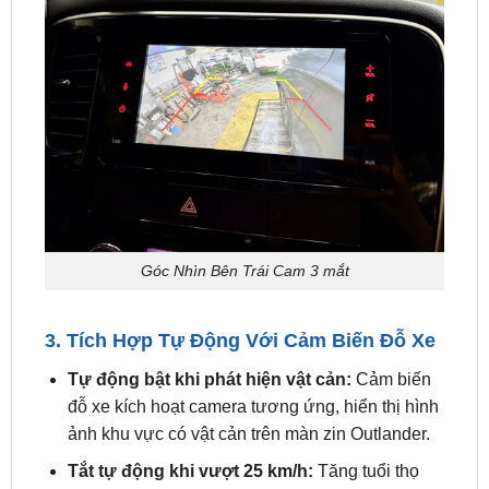
Góc Nhìn Bên Trái Cam 3 mắt
3. Tích Hợp Tự Động Với Cảm Biến Đỗ Xe
Tự động bật khi phát hiện vật cản:
Cảm biến
đỗ xe kích hoạt camera tương ứng, hiển thị hình
ảnh khu vực có vật cản trên màn zin Outlander.
Tắt tự động khi vượt 25 km/h:
Tăng tuổi thọ
camera, khuyến khích sử dụng gương chiếu hậu
ở tốc độ cao.