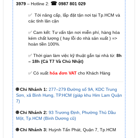
các tỉnh lân cận
✅ Cam kết: Tư vấn tận nơi miễn phí, hàng hóa
kém chất lượng ( hay lỗi do nhà sản xuất ) =>
hoàn tiền 100%.
✅ Thời gian làm việc kỹ thuật gắn tại nhà từ:
8h
– 18h (Cả T7 Và Chủ Nhật)
✅ Có xuất
hóa đơn VAT
cho Khách Hàng
🌐 Chi Nhánh 1:
277–279 Đường số 9A, KDC Trung
Sơn, xã Bình Hưng, TP.HCM (giáp khu Him Lam Quận
7)
🌐 Chi Nhánh 2:
93 Trương Định, Phường Thủ Dầu
Một, Tp.HCM (Bình Dương cũ)
🌐 Chi Nhánh 3:
Huỳnh Tấn Phát, Quận 7, Tp.HCM
📞 Nhấn vào
Liên hệ ngay nhận ưu đãi 👉
Zalo OA
ZKar Auto