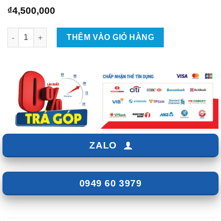
₫
4,500,000
Lắp Camera 3 Mắt Elliview Y5 Cho Xe Outlander số lượng
THÊM VÀO GIỎ HÀNG
ZALO
0949 60 3979