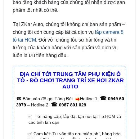
Tại ZKar Auto, chúng tôi không chỉ bán sản phẩm –
chúng tôi còn cung cấp tất cả dịch vụ
lắp camera ô
tô tại HCM
. Đối với chúng tôi, sự hài lòng và tin
tưởng của khách hàng với sản phẩm và dịch vụ
luôn là ưu tiên hàng đầu.
ĐỊA CHỈ TỚI TRUNG TÂM PHỤ KIỆN Ô
TÔ - ĐỒ CHƠI TRANG TRÍ XE HƠI ZKAR
AUTO
☎
☎
Bấm vào để gọi Tổng Đài
Hotline 1:
0949 60
☎
3979
– Hotline 2:
0987 801 029
✅ Tới nâng cấp, lắp đặt tận nơi tại Tp.HCM và
các tỉnh lân cận
✅ Cam kết: Tư vấn tận nơi miễn phí, hàng hóa
kém chất lượng ( hay lỗi do nhà sản xuất ) =>
hoàn tiền 100%.