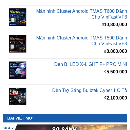
Cho VinFast VF3
₫
10,800,000
Màn hình Cluster Android TMAS T500 Dành
Cho VinFast VF3
₫
8,800,000
Đèn Bi LED X-LIGHT F+ PRO MINI
₫
5,500,000
Đèn Trợ Sáng Bulbtek Cyber 1 Ô Tô
₫
2,100,000
BÀI VIẾT MỚI