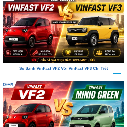
So Sánh VinFast VF2 Với VinFast VF3 Chi Tiết