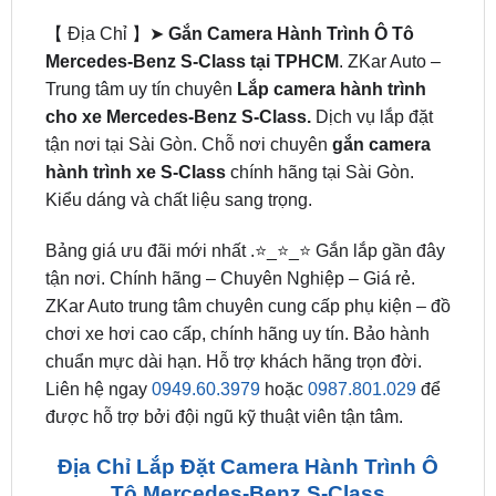
Mercedes-Benz S-Class tại TPHCM
. ZKar Auto –
Trung tâm uy tín chuyên
Lắp camera hành trình
cho xe Mercedes-Benz S-Class.
Dịch vụ lắp đặt
tận nơi tại Sài Gòn. Chỗ nơi chuyên
gắn camera
hành trình xe S-Class
chính hãng tại Sài Gòn.
Kiểu dáng và chất liệu sang trọng.
Bảng giá ưu đãi mới nhất .⭐_⭐_⭐ Gắn lắp gần đây
tận nơi. Chính hãng – Chuyên Nghiệp – Giá rẻ.
ZKar Auto trung tâm chuyên cung cấp phụ kiện – đồ
chơi xe hơi cao cấp, chính hãng uy tín. Bảo hành
chuẩn mực dài hạn. Hỗ trợ khách hãng trọn đời.
Liên hệ ngay
0949.60.3979
hoặc
0987.801.029
để
được hỗ trợ bởi đội ngũ kỹ thuật viên tận tâm.
Địa Chỉ Lắp Đặt Camera Hành Trình Ô
Tô Mercedes-Benz S-Class