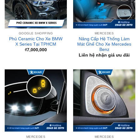
GOOGLE SHOPPING
MERCEDES
Phủ Ceramic Cho Xe BMW
Nâng Cấp Hệ Thống Làm
X Series Tại TPHCM
Mát Ghế Cho Xe Mercedes
Benz
₫
7,000,000
Liên hệ nhận giá ưu đãi
MERCEDES
MERCEDES
Lắp Cảnh Báo Điểm Mù
Lắp Loa Xoay 3D 64 Màu
Cho Xe Mercedes Benz Tại
Cột A Cho Xe Mercedes
TPHCM
Benz