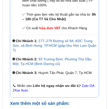
✅ Thời gian làm việc kỹ thuật gắn tại nhà từ:
8h
– 18h (Cả T7 Và Chủ Nhật)
✅ Có xuất
hóa đơn VAT
cho Khách Hàng
🌐 Chi Nhánh 1:
277–279 Đường số 9A, KDC Trung
Sơn, xã Bình Hưng, TP.HCM (giáp khu Him Lam Quận
7)
🌐 Chi Nhánh 2:
93 Trương Định, Phường Thủ Dầu
Một, Tp.HCM (Bình Dương cũ)
🌐 Chi Nhánh 3:
Huỳnh Tấn Phát, Quận 7, Tp.HCM
📞 Nhấn vào
Liên hệ ngay nhận ưu đãi 👉
Zalo OA
ZKar Auto
Xem thêm một số sản phẩm:
Gắn loa chính hãng tại tphcm
Gắn Smartkey cao cấp tại tphcm