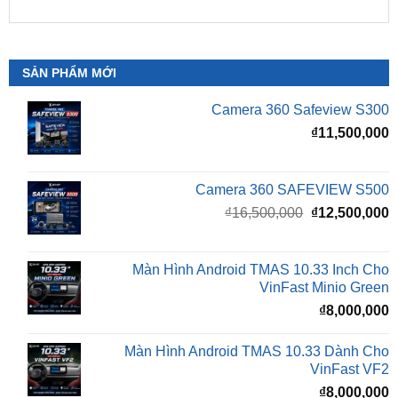
SẢN PHẨM MỚI
Camera 360 Safeview S300
₫
11,500,000
Camera 360 SAFEVIEW S500
Giá
G
₫
16,500,000
₫
12,500,000
gốc
h
là:
t
₫16,500,000.
l
Màn Hình Android TMAS 10.33 Inch Cho
₫
VinFast Minio Green
₫
8,000,000
Màn Hình Android TMAS 10.33 Dành Cho
VinFast VF2
₫
8,000,000
Màn hình Cluster Android TMAS T600 Dành