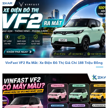
VinFast VF2 Ra Mắt: Xe Điện Đô Thị Giá Chỉ 188 Triệu Đồng