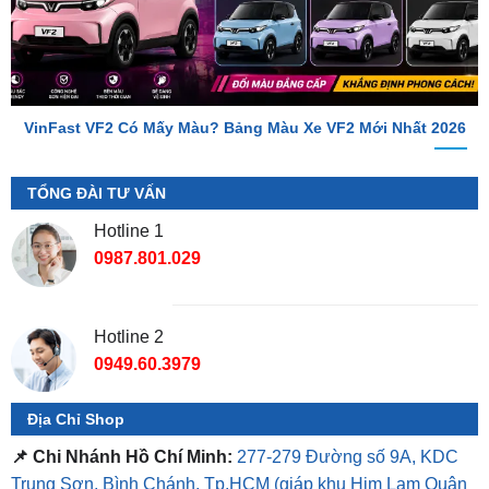
VinFast VF2 Có Mấy Màu? Bảng Màu Xe VF2 Mới Nhất 2026
TỔNG ĐÀI TƯ VẤN
Hotline 1
0987.801.029
Hotline 2
0949.60.3979
Địa Chỉ Shop
📌 Chi Nhánh Hồ Chí Minh:
277-279 Đường số 9A, KDC
Trung Sơn, Bình Chánh, Tp.HCM
(giáp khu Him Lam Quận
7)