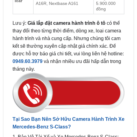
Lưu ý:
Giá lắp đặt camera hành trình ô tô
có thể
thay đổi theo từng thời điểm, dòng xe, loại camera
hành trình và nhà cung cấp. Nhưng chúng tôi cam
kết sẽ thường xuyên cập nhật giá chính xác. Để
được hỗ trợ báo giá chi tiết, vui lòng liên hệ hotline:
0949.60.3979
và nhận nhiều ưu đãi hấp dẫn trong
tháng này.
Tại Sao Bạn Nên Sở Hữu Camera Hành Trình Xe
Mercedes-Benz S-Class?
1. Bảo Vệ Tài Xế và Xe Mercedes-Benz S-Class:
Camera hành trình cho ô tô Mercedes-Benz S-
Class
là một “nhân chứng” trung thực, ghi lại mọi