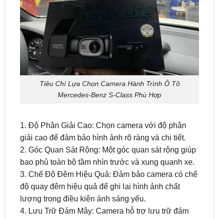
Tiêu Chí Lựa Chọn Camera Hành Trình Ô Tô
Mercedes-Benz S-Class Phù Hợp
1. Độ Phân Giải Cao: Chọn camera với độ phân
giải cao để đảm bảo hình ảnh rõ ràng và chi tiết.
2. Góc Quan Sát Rộng: Một góc quan sát rộng giúp
bao phủ toàn bộ tầm nhìn trước và xung quanh xe.
3. Chế Độ Đêm Hiệu Quả: Đảm bảo camera có chế
độ quay đêm hiệu quả để ghi lại hình ảnh chất
lượng trong điều kiện ánh sáng yếu.
4. Lưu Trữ Đám Mây: Camera hỗ trợ lưu trữ đám
mây giúp bạn truy cập dữ liệu từ bất kỳ nơi đâu và
khi nào cần thiết.