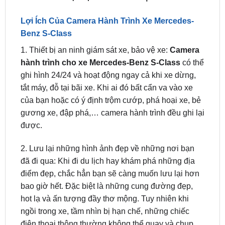
Benz S-Class
1. Thiết bị an ninh giám sát xe, bảo vệ xe:
Camera
hành trình cho xe Mercedes-Benz S-Class
có thể
ghi hình 24/24 và hoạt động ngay cả khi xe dừng,
tắt máy, đỗ tại bãi xe. Khi ai đó bất cẩn va vào xe
của bạn hoặc có ý định trộm cướp, phá hoại xe, bẻ
gương xe, đập phá,… camera hành trình đều ghi lại
được.
2. Lưu lại những hình ảnh đẹp về những nơi bạn
đã đi qua: Khi đi du lịch hay khám phá những địa
điểm đẹp, chắc hẳn bạn sẽ càng muốn lưu lại hơn
bao giờ hết. Đặc biệt là những cung đường đẹp,
hot lạ và ấn tượng đầy thơ mộng. Tuy nhiên khi
ngồi trong xe, tầm nhìn bị hạn chế, những chiếc
điện thoại thông thường không thể quay và chụp
được. Và camera hành trình sẽ giúp bạn thực hiện
điều này.