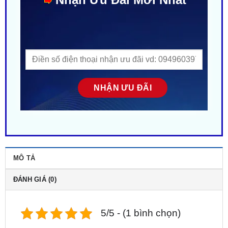
MÔ TẢ
ĐÁNH GIÁ (0)
5/5 - (1 bình chọn)
【 Địa Chỉ 】➤
Gắn Camera Hành Trình Ô Tô