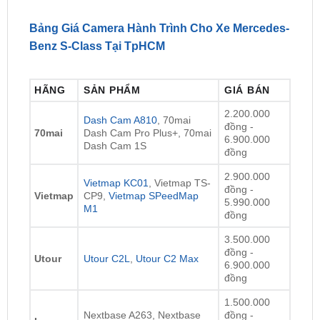
Benz S-Class Tại TpHCM
HÃNG
SẢN PHẨM
GIÁ BÁN
2.200.000
Dash Cam A810
, 70mai
đồng -
70mai
Dash Cam Pro Plus+, 70mai
6.900.000
Dash Cam 1S
đồng
2.900.000
Vietmap KC01
, Vietmap TS-
đồng -
Vietmap
CP9,
Vietmap SPeedMap
5.990.000
M1
đồng
3.500.000
đồng -
Utour
Utour C2L
,
Utour C2 Max
6.900.000
đồng
1.500.000
Nextbase A263, Nextbase
đồng -
Icar
A16R, Nextbase A161
5.900.000
đồng