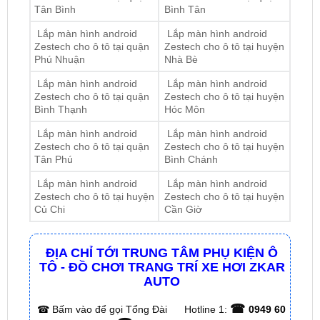
Zestech cho ô tô tại quận
Zestech cho ô tô tại huyện
Phú Nhuận
Nhà Bè
Lắp màn hình android
Lắp màn hình android
Zestech cho ô tô tại quận
Zestech cho ô tô tại huyện
Bình Thạnh
Hóc Môn
Lắp màn hình android
Lắp màn hình android
Zestech cho ô tô tại quận
Zestech cho ô tô tại huyện
Tân Phú
Bình Chánh
Lắp màn hình android
Lắp màn hình android
Zestech cho ô tô tại huyện
Zestech cho ô tô tại huyện
Củ Chi
Cần Giờ
ĐỊA CHỈ TỚI TRUNG TÂM PHỤ KIỆN Ô
TÔ - ĐỒ CHƠI TRANG TRÍ XE HƠI ZKAR
AUTO
☎
☎
Bấm vào để gọi Tổng Đài
Hotline 1:
0949 60
☎
3979
– Hotline 2:
0987 801 029
✅ Tới nâng cấp, lắp đặt tận nơi tại Tp.HCM và