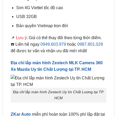
USB 32GB
Bản quyền Vietmap trọn đời
📌
Lưu ý
: Giá có thể thay đổi theo từng thời điểm.
☎️ Liên hệ ngay
0949.603.979
hoặc
0987.801.029
để được tư vấn và nhận ưu đãi mới nhất!
Địa chỉ lắp màn hình Zestech MLK Camera 360
Xe Mazda Uy tín Chất Lượng tại TP. HCM
Địa chỉ lắp màn hình Zestech Uy tín Chất Lượng tại TP.
HCM
ZKar Auto
miễn phí hoàn toàn 100% phí lắp đặt tại
nhà khu vực nội thành phạm vi TP. Hồ Chí Minh.
Phạm vi ngoài tỉnh quý khách vui lòng hỗ trợ thêm