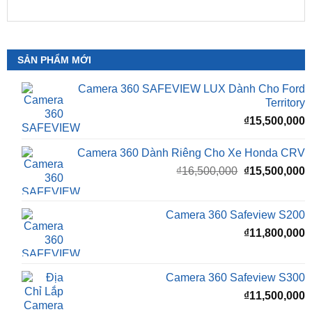
SẢN PHẨM MỚI
Camera 360 SAFEVIEW LUX Dành Cho Ford
Territory
₫
15,500,000
Camera 360 Dành Riêng Cho Xe Honda CRV
Giá
G
₫
16,500,000
₫
15,500,000
gốc
h
là:
t
₫16,500,000.
l
Camera 360 Safeview S200
₫
₫
11,800,000
Camera 360 Safeview S300
₫
11,500,000
Camera 360 SAFEVIEW S500