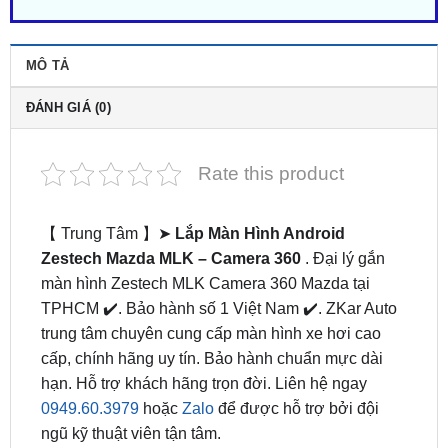
MÔ TẢ
ĐÁNH GIÁ (0)
Rate this product
【 Trung Tâm 】➤
Lắp Màn Hình Android
Zestech Mazda MLK – Camera 360
. Đại lý gắn
màn hình Zestech MLK Camera 360 Mazda tại
TPHCM ✔️. Bảo hành số 1 Việt Nam ✔️. ZKar Auto
trung tâm chuyên cung cấp màn hình xe hơi cao
cấp, chính hãng uy tín. Bảo hành chuẩn mực dài
hạn. Hỗ trợ khách hãng trọn đời. Liên hệ ngay
0949.60.3979
hoặc
Zalo
để được hỗ trợ bởi đội
ngũ kỹ thuật viên tận tâm.
Màn Hình Android Zestech MLK 360