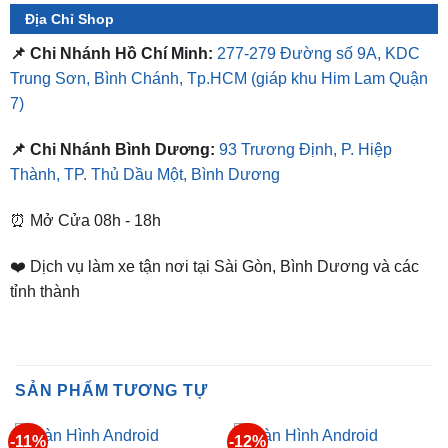
📌 Chi Nhánh Hồ Chí Minh:
277-279 Đường số 9A, KDC
Trung Sơn, Bình Chánh, Tp.HCM
(giáp khu Him Lam Quận
7)
📌 Chi Nhánh Bình Dương:
93 Trương Định, P. Hiệp
Thành, TP. Thủ Dầu Một, Bình Dương
⏰ Mở Cửa 08h - 18h
❤️ Dịch vụ làm xe tận nơi tại Sài Gòn, Bình Dương và các
tỉnh thành
SẢN PHẨM TƯƠNG TỰ
-11%
-12%
MÀN HÌNH ZESTECH