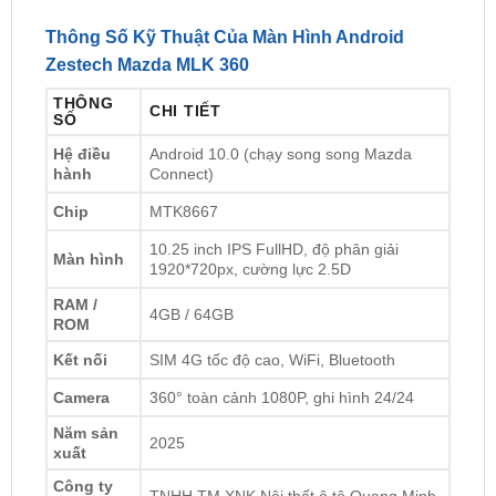
Zestech Mazda MLK 360
THÔNG
CHI TIẾT
SỐ
Hệ điều
Android 10.0 (chạy song song Mazda
hành
Connect)
Chip
MTK8667
10.25 inch IPS FullHD, độ phân giải
Màn hình
1920*720px, cường lực 2.5D
RAM /
4GB / 64GB
ROM
Kết nối
SIM 4G tốc độ cao, WiFi, Bluetooth
Camera
360° toàn cảnh 1080P, ghi hình 24/24
Năm sản
2025
xuất
Công ty
TNHH TM XNK Nội thất ô tô Quang Minh
sản xuất
Bảo hành
2 năm (1 đổi 1 trong năm đầu)