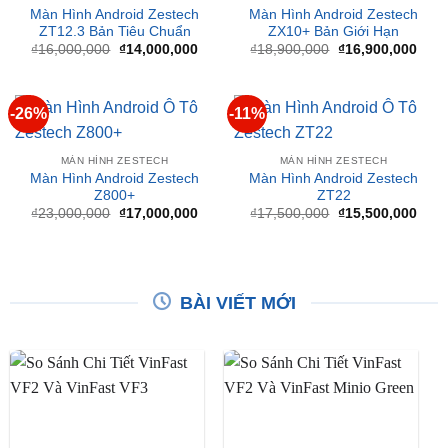
gốc
hiện
gốc
hiện
là:
tại
là:
tại
₫16,000,000.
là:
₫18,900,000.
là:
₫14,000,000.
₫16,
-26%
-11%
MÀN HÌNH ZESTECH
MÀN HÌNH ZESTECH
Màn Hình Android Zestech
Màn Hình Android Zestech
Z800+
ZT22
Giá
Giá
Giá
Giá
₫
23,000,000
₫
17,000,000
₫
17,500,000
₫
15,500,000
gốc
hiện
gốc
hiện
là:
tại
là:
tại
₫23,000,000.
là:
₫17,500,000.
là:
₫17,000,000.
₫15,
BÀI VIẾT MỚI
So Sánh VinFast VF2 Với
So Sánh VinFast VF2 Với
VinFast VF3 Chi Tiết
VinFast Minio Green Chi