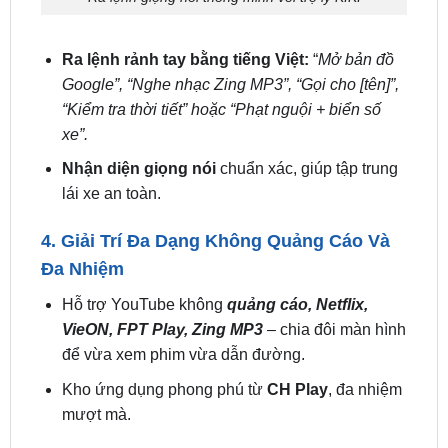
Ra lệnh rảnh tay bằng tiếng Việt:
“
Mở bản đồ
Google”, “Nghe nhạc Zing MP3”, “Gọi cho [tên]”,
“Kiểm tra thời tiết” hoặc “Phạt nguội + biển số
xe”.
Nhận diện giọng nói
chuẩn xác, giúp tập trung
lái xe an toàn.
4. Giải Trí Đa Dạng Không Quảng Cáo Và
Đa Nhiệm
Hỗ trợ YouTube không
quảng cáo, Netflix,
VieON, FPT Play, Zing MP3
– chia đôi màn hình
để vừa xem phim vừa dẫn đường.
Kho ứng dụng phong phú từ
CH Play
, đa nhiệm
mượt mà.
5. Dẫn Đường Và Tra Cứu Phạt Nguội
Chính Xác