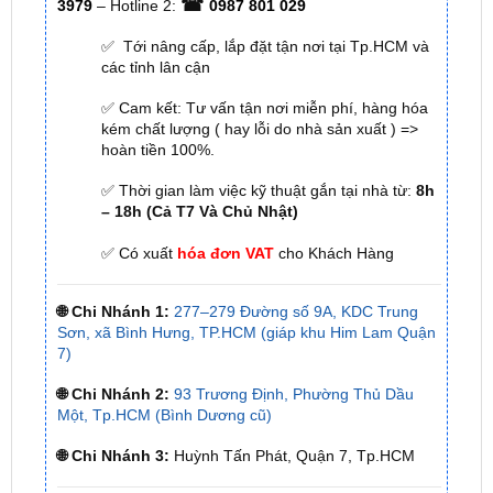
các tỉnh lân cận
✅ Cam kết: Tư vấn tận nơi miễn phí, hàng hóa
kém chất lượng ( hay lỗi do nhà sản xuất ) =>
hoàn tiền 100%.
✅ Thời gian làm việc kỹ thuật gắn tại nhà từ:
8h
– 18h (Cả T7 Và Chủ Nhật)
✅ Có xuất
hóa đơn VAT
cho Khách Hàng
🌐 Chi Nhánh 1:
277–279 Đường số 9A, KDC Trung
Sơn, xã Bình Hưng, TP.HCM (giáp khu Him Lam Quận
7)
🌐 Chi Nhánh 2:
93 Trương Định, Phường Thủ Dầu
Một, Tp.HCM (Bình Dương cũ)
🌐 Chi Nhánh 3:
Huỳnh Tấn Phát, Quận 7, Tp.HCM
📞 Nhấn vào
Liên hệ ngay nhận ưu đãi 👉
Zalo OA
ZKar Auto