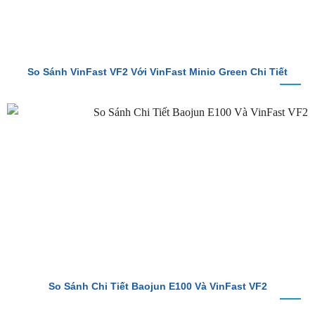
So Sánh VinFast VF2 Với VinFast Minio Green Chi Tiết
So Sánh Chi Tiết Baojun E100 Và VinFast VF2