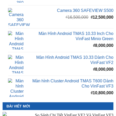
Giá
G
₫
16,500,000
₫
12,500,000
gốc
h
là:
t
₫16,500,000.
l
Màn Hình Android TMAS 10.33 Inch Cho
₫
VinFast Minio Green
₫
8,000,000
Màn Hình Android TMAS 10.33 Dành Cho
VinFast VF2
₫
8,000,000
Màn hình Cluster Android TMAS T600 Dành
Cho VinFast VF3
₫
10,800,000
BÀI VIẾT MỚI