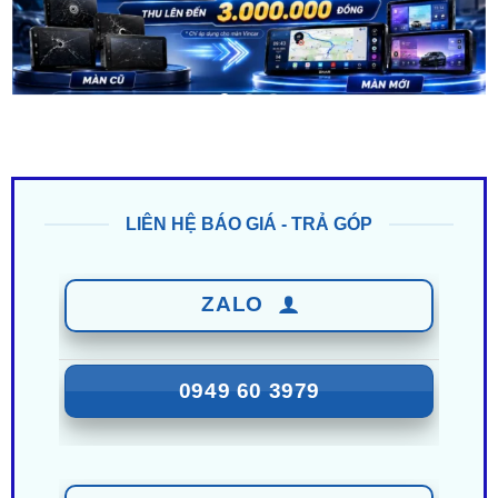
LIÊN HỆ BÁO GIÁ - TRẢ GÓP
ZALO
0949 60 3979
ZALO