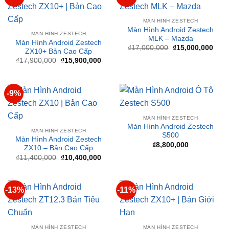
Màn Hình Android Zestech
MÀN HÌNH ZESTECH
MLK – Mazda
Màn Hình Android Zestech
Giá
Giá
₫
17,000,000
₫
15,000,000
ZX10+ Bản Cao Cấp
gốc
hiện
Giá
Giá
₫
17,900,000
₫
15,900,000
là:
tại
gốc
hiện
₫17,000,000.
là:
là:
tại
₫15,
₫17,900,000.
là:
₫15,900,000.
-9%
MÀN HÌNH ZESTECH
Màn Hình Android Zestech
MÀN HÌNH ZESTECH
S500
Màn Hình Android Zestech
₫
8,800,000
ZX10 – Bản Cao Cấp
Giá
Giá
₫
11,400,000
₫
10,400,000
gốc
hiện
là:
tại
₫11,400,000.
là:
₫10,400,000.
-13%
-11%
MÀN HÌNH ZESTECH
MÀN HÌNH ZESTECH
Màn Hình Android Zestech
Màn Hình Android Zestech
ZT12.3 Bản Tiêu Chuẩn
ZX10+ Bản Giới Hạn
Giá
Giá
Giá
Giá
₫
16,000,000
₫
14,000,000
₫
18,900,000
₫
16,900,000