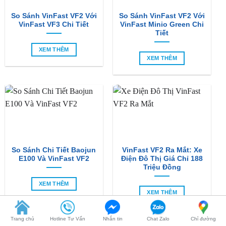
Tiết
XEM THÊM
XEM THÊM
So Sánh Chi Tiết Baojun
VinFast VF2 Ra Mắt: Xe
E100 Và VinFast VF2
Điện Đô Thị Giá Chỉ 188
Triệu Đồng
XEM THÊM
XEM THÊM
SẢN PHẨM MỚI
Trang chủ
Hotline Tư Vấn
Nhắn tin
Chat Zalo
Chỉ đường