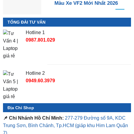
Màu Xe VF2 Mới Nhất 2026
TỔNG ĐÀI TƯ VẤN
Hotline 1
0987.801.029
Hotline 2
0949.60.3979
Địa Chỉ Shop
📌 Chi Nhánh Hồ Chí Minh:
277-279 Đường số 9A, KDC
Trung Sơn, Bình Chánh, Tp.HCM
(giáp khu Him Lam Quận
7)