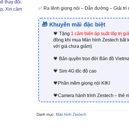
ể thay đổi.
✅ Ra lệnh giọng nói – Dẫn đường – Giải trí 
ợp. Xin cảm
🎁 Khuyến mãi đặc biệt
💗 Tặng
1
cảm biến áp suất lốp trị gi
đồng khi mua Màn hình Zestech bất 
với giá chưa giảm)
💗 Bản quyền trọn đời Bản đồ Vietma
💗 Sim 4G tốc độ cao
💗Phần mềm giọng nói KIKI
💗Camera hành trình Zestech – thẻ 
Danh mục:
Màn hình Zestech