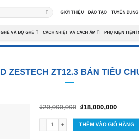
GIỚI THIỆU
ĐÀO TẠO
TUYỂN DỤNG
 GHẾ VÀ ĐỘ GHẾ
CÁCH NHIỆT VÀ CÁCH ÂM
PHỤ KIỆN TIỆN Í
D ZESTECH ZT12.3 BẢN TIÊU CH
Giá
Giá
₫
20,000,000
₫
18,000,000
gốc
hiện
là:
tại
Màn Hình Android Zestech ZT12.3 Bản Tiêu Ch
₫20,000,000.
là:
THÊM VÀO GIỎ HÀNG
₫18,00