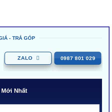
GIÁ - TRẢ GÓP
ZALO
0987 801 029
 Mới Nhất