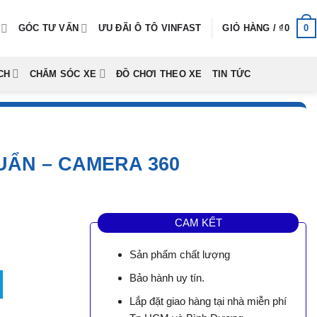
0
GÓC TƯ VẤN
ƯU ĐÃI Ô TÔ VINFAST
GIỎ HÀNG /
₫
0
CH
CHĂM SÓC XE
ĐỒ CHƠI THEO XE
TIN TỨC
UẨN – CAMERA 360
CAM KẾT
Sản phẩm chất lượng
uẩn - Camera 360 số lượng
Bảo hành uy tín.
0,000.
Lắp đặt giao hàng tại nhà miễn phí