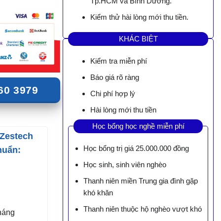
Tp.HCM và Bình Dương.
Kiểm thử hài lòng mới thu tiền.
KHÁC BIỆT
Kiểm tra miễn phí
Báo giá rõ ràng
60 3979
Chi phí hợp lý
Hài lòng mới thu tiền
Học bổng học nghề miễn phí
 Zestech
Học bổng trị giá 25.000.000 đồng
huẩn:
Học sinh, sinh viên nghèo
Thanh niên miền Trung gia đình gặp
khó khăn
Thanh niên thuộc hộ nghèo vượt khó
háng