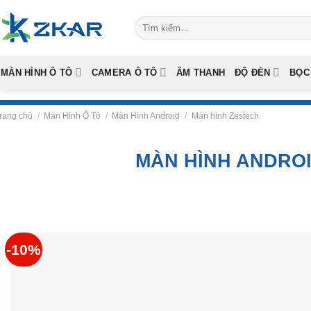
Skip
Tìm
to
kiếm:
content
MÀN HÌNH Ô TÔ
CAMERA Ô TÔ
ÂM THANH
ĐỘ ĐÈN
BỌC
rang chủ
/
Màn Hình Ô Tô
/
Màn Hình Android
/
Màn hình Zestech
MÀN HÌNH ANDROI
-10%