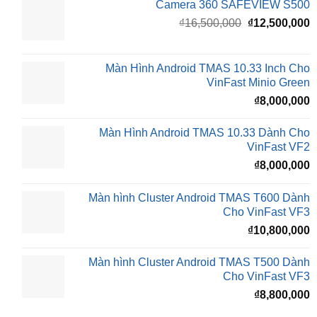
Camera 360 SAFEVIEW S500
Giá
G
₫
16,500,000
₫
12,500,000
gốc
h
là:
t
₫16,500,000.
l
Màn Hình Android TMAS 10.33 Inch Cho
₫
VinFast Minio Green
₫
8,000,000
Màn Hình Android TMAS 10.33 Dành Cho
VinFast VF2
₫
8,000,000
Màn hình Cluster Android TMAS T600 Dành
Cho VinFast VF3
₫
10,800,000
Màn hình Cluster Android TMAS T500 Dành
Cho VinFast VF3
₫
8,800,000