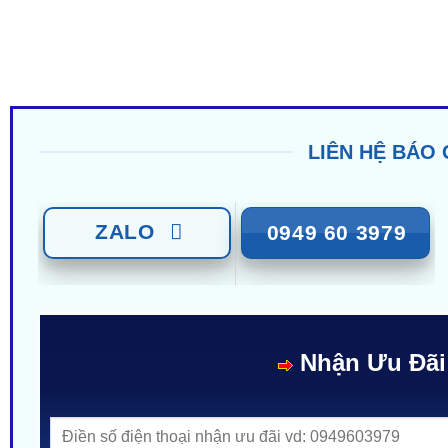
LIÊN HỆ BÁO 
ZALO
0949 60 3979
Nhận Ưu Đãi