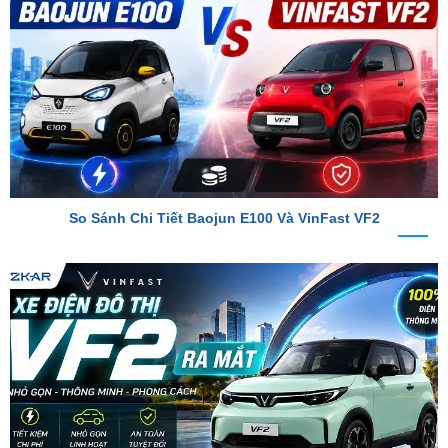
So Sánh Chi Tiết Baojun E100 Và VinFast VF2