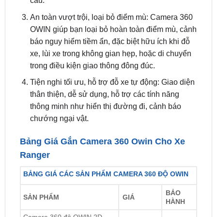
OWIN giúp bạn loại bỏ hoàn toàn điểm mù, cảnh
báo nguy hiểm tiềm ẩn, đặc biệt hữu ích khi đỗ
xe, lùi xe trong không gian hẹp, hoặc di chuyển
trong điều kiện giao thông đông đúc.
Tiện nghi tối ưu, hỗ trợ đỗ xe tự động: Giao diện
thân thiện, dễ sử dụng, hỗ trợ các tính năng
thông minh như hiển thị đường đi, cảnh báo
chướng ngại vật.
Bảng Giá Gắn Camera 360 Owin Cho Xe
Ranger
BẢNG GIÁ CÁC SẢN PHẨM CAMERA 360 ĐỘ OWIN
BẢO
SẢN PHẨM
GIÁ
HÀNH
Camera 360 độ OWIN 2D
8,500,000
2 NĂM
NEW
Camera 360 độ ô tô Owin 3D