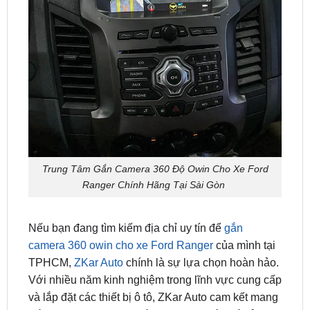
Trung Tâm Gắn Camera 360 Độ Owin Cho Xe Ford
Ranger Chính Hãng Tại Sài Gòn
Nếu bạn đang tìm kiếm địa chỉ uy tín để
gắn
camera 360 owin cho xe Ford Ranger
của mình tại
TPHCM,
ZKar Auto
chính là sự lựa chọn hoàn hảo.
Với nhiều năm kinh nghiệm trong lĩnh vực cung cấp
và lắp đặt các thiết bị ô tô, ZKar Auto cam kết mang
đến cho bạn dịch vụ chất lượng cao với giá cả hợp
lý.