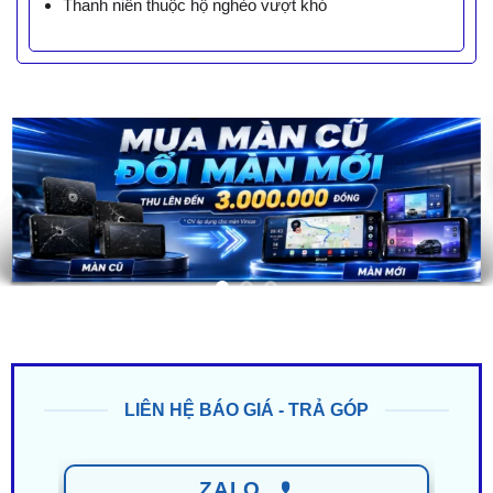
Thanh niên thuộc hộ nghèo vượt khó
LIÊN HỆ BÁO GIÁ - TRẢ GÓP
ZALO