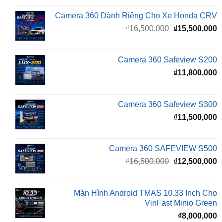
Giá
G
₫
16,500,000
₫
15,500,000
gốc
h
là:
t
₫16,500,000.
l
Camera 360 Safeview S200
₫
₫
11,800,000
Camera 360 Safeview S300
₫
11,500,000
Camera 360 SAFEVIEW S500
Giá
G
₫
16,500,000
₫
12,500,000
gốc
h
là:
t
₫16,500,000.
l
Màn Hình Android TMAS 10.33 Inch Cho
₫
VinFast Minio Green
₫
8,000,000
Màn Hình Android TMAS 10.33 Dành Cho