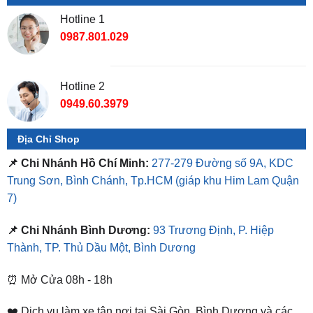
0987.801.029
Hotline 2
0949.60.3979
Địa Chỉ Shop
📌 Chi Nhánh Hồ Chí Minh:
277-279 Đường số 9A, KDC
Trung Sơn, Bình Chánh, Tp.HCM
(giáp khu Him Lam Quận
7)
📌 Chi Nhánh Bình Dương:
93 Trương Định, P. Hiệp
Thành, TP. Thủ Dầu Một, Bình Dương
⏰ Mở Cửa 08h - 18h
❤️ Dịch vụ làm xe tận nơi tại Sài Gòn, Bình Dương và các
tỉnh thành