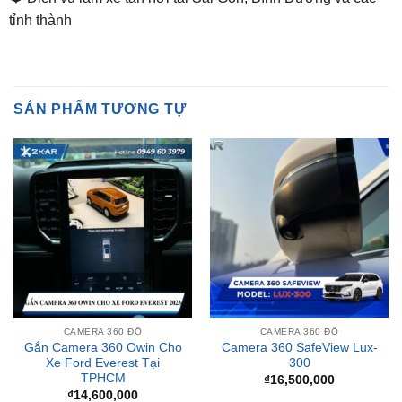
SẢN PHẨM TƯƠNG TỰ
CAMERA 360 ĐỘ
CAMERA 360 ĐỘ
Gắn Camera 360 Owin Cho
Camera 360 SafeView Lux-
Xe Ford Everest Tại
300
TPHCM
₫
16,500,000
₫
14,600,000