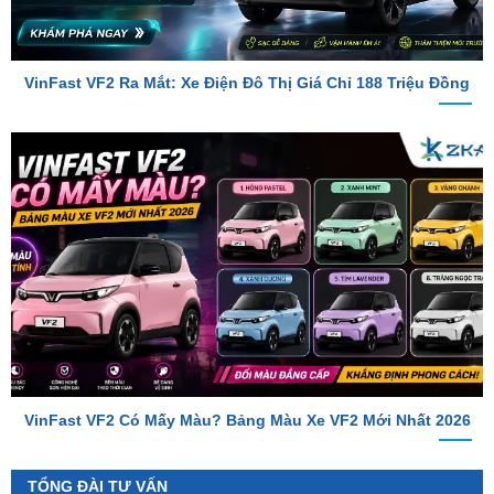
VinFast VF2 Ra Mắt: Xe Điện Đô Thị Giá Chỉ 188 Triệu Đồng
VinFast VF2 Có Mấy Màu? Bảng Màu Xe VF2 Mới Nhất 2026
TỔNG ĐÀI TƯ VẤN
Hotline 1