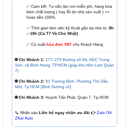
hoàn tiền 100%.
✅ Thời gian làm việc kỹ thuật gắn tại nhà từ:
8h
– 18h (Cả T7 Và Chủ Nhật)
✅ Có xuất
hóa đơn VAT
cho Khách Hàng
🌐 Chi Nhánh 1:
277–279 Đường số 9A, KDC Trung
Sơn, xã Bình Hưng, TP.HCM (giáp khu Him Lam Quận
7)
🌐 Chi Nhánh 2:
93 Trương Định, Phường Thủ Dầu
Một, Tp.HCM (Bình Dương cũ)
🌐 Chi Nhánh 3:
Huỳnh Tấn Phát, Quận 7, Tp.HCM
📞 Nhấn vào
Liên hệ ngay nhận ưu đãi 👉
Zalo OA
ZKar Auto
Đánh Giá Xe Ford Ranger 2023
Hệ thống treo trước của Ford Ranger 2023 được