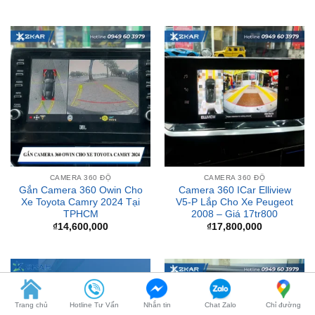
CAMERA 360 ĐỘ
CAMERA 360 ĐỘ
Gắn Camera 360 Owin Cho
Camera 360 ICar Elliview
Xe Toyota Camry 2024 Tại
V5-P Lắp Cho Xe Peugeot
TPHCM
2008 – Giá 17tr800
₫
14,600,000
₫
17,800,000
Trang chủ
Hotline Tư Vấn
Nhắn tin
Chat Zalo
Chỉ đường