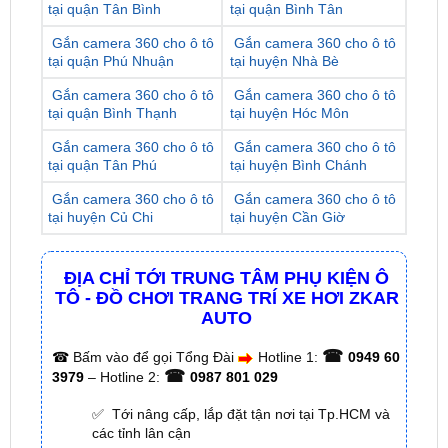
tại quận Phú Nhuận
tại huyện Nhà Bè
Gắn camera 360 cho ô tô
Gắn camera 360 cho ô tô
tại quận Bình Thạnh
tại huyện Hóc Môn
Gắn camera 360 cho ô tô
Gắn camera 360 cho ô tô
tại quận Tân Phú
tại huyện Bình Chánh
Gắn camera 360 cho ô tô
Gắn camera 360 cho ô tô
tại huyện Củ Chi
tại huyện Cần Giờ
ĐỊA CHỈ TỚI TRUNG TÂM PHỤ KIỆN Ô
TÔ - ĐỒ CHƠI TRANG TRÍ XE HƠI ZKAR
AUTO
☎
☎
Bấm vào để gọi Tổng Đài
Hotline 1:
0949 60
☎
3979
– Hotline 2:
0987 801 029
✅ Tới nâng cấp, lắp đặt tận nơi tại Tp.HCM và
các tỉnh lân cận
✅ Cam kết: Tư vấn tận nơi miễn phí, hàng hóa
kém chất lượng ( hay lỗi do nhà sản xuất ) =>