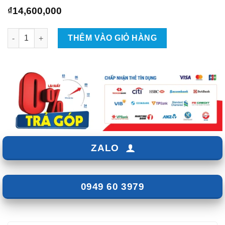
₫
14,600,000
Gắn Camera 360 Owin Cho Xe Ford Ranger 2023 Tại TPHCM số
THÊM VÀO GIỎ HÀNG
ZALO
0949 60 3979