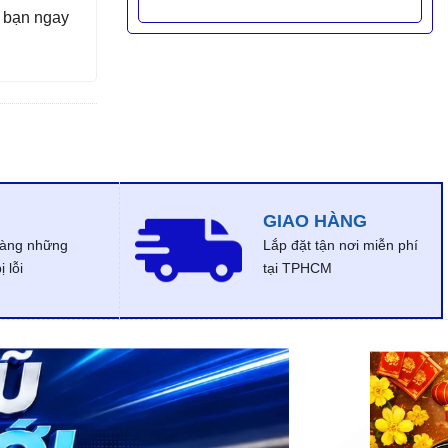
 bạn ngay
GIAO HÀNG
dàng những
Lắp đặt tận nơi miễn phí
 lỗi
tại TPHCM