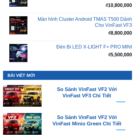
₫
10,800,000
Màn hình Cluster Android TMAS T500 Dành
Cho VinFast VF3
₫
8,800,000
Đèn Bi LED X-LIGHT F+ PRO MINI
₫
5,500,000
BÀI VIẾT MỚI
So Sánh VinFast VF2 Với
VinFast VF3 Chi Tiết
So Sánh VinFast VF2 Với
VinFast Minio Green Chi Tiết