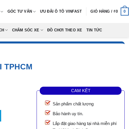
0
GÓC TƯ VẤN
ƯU ĐÃI Ô TÔ VINFAST
GIỎ HÀNG /
₫
0
CH
CHĂM SÓC XE
ĐỒ CHƠI THEO XE
TIN TỨC
I TPHCM
CAM KẾT
Sản phẩm chất lượng
số lượng
Bảo hành uy tín.
Lắp đặt giao hàng tại nhà miễn phí