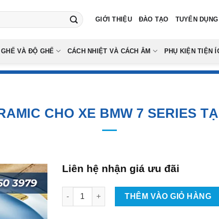
GIỚI THIỆU
ĐÀO TẠO
TUYỂN DỤNG
 GHẾ VÀ ĐỘ GHẾ
CÁCH NHIỆT VÀ CÁCH ÂM
PHỤ KIỆN TIỆN Í
RAMIC CHO XE BMW 7 SERIES TẠ
Liên hệ nhận giá ưu đãi
Phủ Ceramic Cho Xe BMW 7 Series Tại TPHCM 
THÊM VÀO GIỎ HÀNG