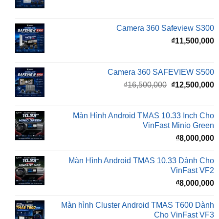
Camera 360 Safeview S300
₫
11,500,000
Camera 360 SAFEVIEW S500
Giá
G
₫
16,500,000
₫
12,500,000
gốc
h
là:
t
₫16,500,000.
l
Màn Hình Android TMAS 10.33 Inch Cho
₫
VinFast Minio Green
₫
8,000,000
Màn Hình Android TMAS 10.33 Dành Cho
VinFast VF2
₫
8,000,000
Màn hình Cluster Android TMAS T600 Dành
Cho VinFast VF3