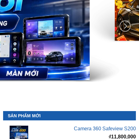
SẢN PHẨM MỚI
Camera 360 Safeview S200
₫
11,800,000