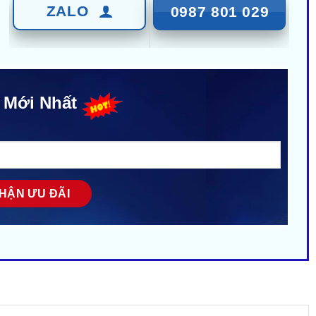
ZALO
0987 801 029
 Mới Nhất