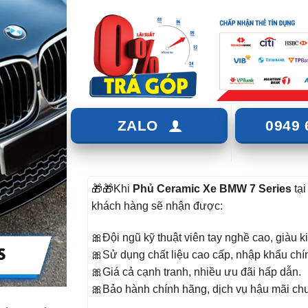
ZALO
0949 
🎁🎁Khi
Phủ Ceramic Xe BMW 7 Series
tại
khách hàng sẽ nhận được:
🎀Đội ngũ kỹ thuật viên tay nghề cao, giàu 
🎀Sử dụng chất liệu cao cấp, nhập khẩu chí
🎀Giá cả cạnh tranh, nhiều ưu đãi hấp dẫn.
🎀Bảo hành chính hãng, dịch vụ hậu mãi ch