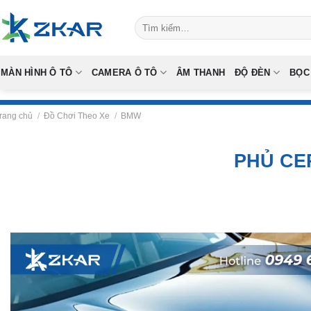
Skip
Tìm
to
kiếm:
content
MÀN HÌNH Ô TÔ
CAMERA Ô TÔ
ÂM THANH
ĐỘ ĐÈN
BỌC
rang chủ
/
Đồ Chơi Theo Xe
/
BMW
PHỦ CE