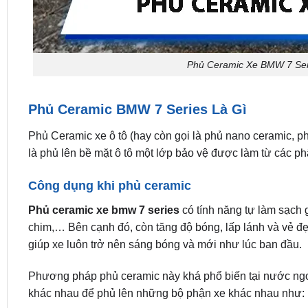
Phủ Ceramic Xe BMW 7 Ser
Phủ Ceramic BMW 7 Series Là Gì
Phủ Ceramic xe ô tô (hay còn gọi là phủ nano ceramic, p
là phủ lên bề mặt ô tô một lớp bảo vệ được làm từ các p
Công dụng khi phủ ceramic
Phủ ceramic xe bmw 7 series
có tính năng tự làm sạch 
chim,… Bên cạnh đó, còn tăng độ bóng, lấp lánh và vẻ đ
giúp xe luôn trở nên sáng bóng và mới như lúc ban đầu.
Phương pháp phủ ceramic này khá phổ biến tại nước ngoà
khác nhau để phủ lên những bộ phận xe khác nhau như: