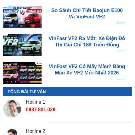
So Sánh Chi Tiết Baojun E100
Và VinFast VF2
VinFast VF2 Ra Mắt: Xe Điện Đô
Thị Giá Chỉ 188 Triệu Đồng
VinFast VF2 Có Mấy Màu? Bảng
Màu Xe VF2 Mới Nhất 2026
TỔNG ĐÀI TƯ VẤN
Hotline 1
0987.801.029
Hotline 2