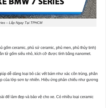
ies – Lắp Ngay Tại TPHCM
hủ gốm ceramic, phủ sứ ceramic, phủ men, phủ thủy tinh)
hân tử gốm siêu nhỏ, kích cỡ được tính bằng nanomet.
giúp dễ dàng loại bỏ các vết bám như xác côn trùng, phân
ẹp của lớp sơn tự nhiên. Hiệu ứng phản chiếu như gương
i để làm đẹp và bảo vệ cho xe. Có nhiều loại ceramic