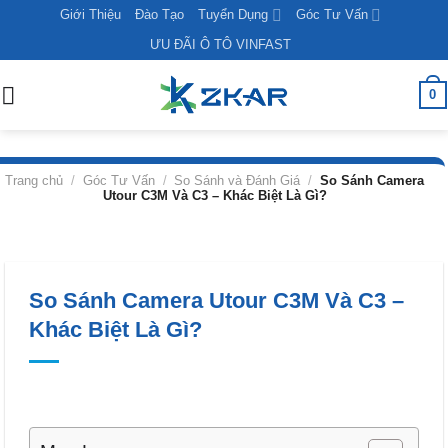
Skip
Giới Thiệu
Đào Tạo
Tuyển Dụng
Góc Tư Vấn
to
ƯU ĐÃI Ô TÔ VINFAST
content
0
Trang chủ
/
Góc Tư Vấn
/
So Sánh và Đánh Giá
/
So Sánh Camera
Utour C3M Và C3 – Khác Biệt Là Gì?
So Sánh Camera Utour C3M Và C3 –
Khác Biệt Là Gì?