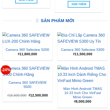
XEM THÊM
XEM THÊM
SẢN PHẨM MỚI
Camera 360 Safeview S200
Camera 360 Safeview S300
₫
11,800,000
₫
11,500,000
-24%
Camera 360 SAFEVIEW
S500
Màn Hình Android TMAS
10.33 Inch Cho VinFast
Giá
Giá
₫
16,500,000
₫
12,500,000
Minio Green
gốc
hiện
là:
tại
₫
8,000,000
₫16,500,000.
là:
₫12,500,000.