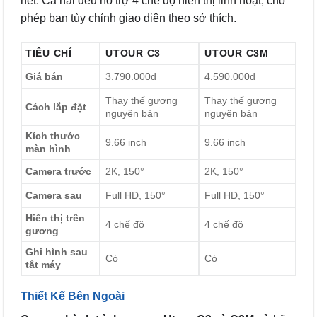
nét. Cả hai đều hỗ trợ 4 chế độ hiển thị linh hoạt, cho
phép bạn tùy chỉnh giao diện theo sở thích.
TIÊU CHÍ
UTOUR C3
UTOUR C3M
Giá bán
3.790.000đ
4.590.000đ
Thay thế gương
Thay thế gương
Cách lắp đặt
nguyên bản
nguyên bản
Kích thước
9.66 inch
9.66 inch
màn hình
Camera trước
2K, 150°
2K, 150°
Camera sau
Full HD, 150°
Full HD, 150°
Hiển thị trên
4 chế độ
4 chế độ
gương
Ghi hình sau
Có
Có
tắt máy
Thiết Kế Bên Ngoài