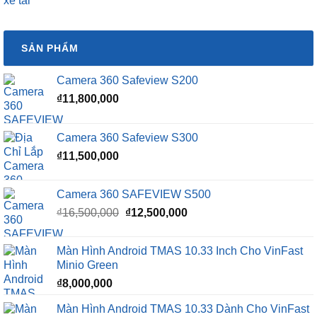
xe tải
SẢN PHẨM
Camera 360 Safeview S200
₫
11,800,000
Camera 360 Safeview S300
₫
11,500,000
Camera 360 SAFEVIEW S500
Giá
Giá
₫
16,500,000
₫
12,500,000
gốc
hiện
là:
tại
Màn Hình Android TMAS 10.33 Inch Cho VinFast
₫16,500,000.
là:
Minio Green
₫12,500,000.
₫
8,000,000
Màn Hình Android TMAS 10.33 Dành Cho VinFast