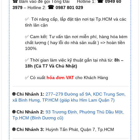
☎
☎
Bấm vào để gọi Tổng Đài
Hotline 1:
0949 60
☎
3979
– Hotline 2:
0987 801 029
✅ Tới nâng cấp, lắp đặt tận nơi tại Tp.HCM và các
tỉnh lân cận
✅ Cam kết: Tư vấn tận nơi miễn phí, hàng hóa kém
chất lượng ( hay lỗi do nhà sản xuất ) => hoàn tiền
100%.
✅ Thời gian làm việc kỹ thuật gắn tại nhà từ:
8h –
18h (Cả T7 Và Chủ Nhật)
✅ Có xuất
hóa đơn VAT
cho Khách Hàng
🌐 Chi Nhánh 1:
277–279 Đường số 9A, KDC Trung Sơn,
xã Bình Hưng, TP.HCM (giáp khu Him Lam Quận 7)
🌐 Chi Nhánh 2:
93 Trương Định, Phường Thủ Dầu Một,
Tp.HCM (Bình Dương cũ)
🌐 Chi Nhánh 3:
Huỳnh Tấn Phát, Quận 7, Tp.HCM