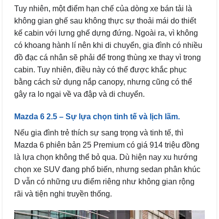
Tuy nhiên, một điểm hạn chế của dòng xe bán tải là
không gian ghế sau không thực sự thoải mái do thiết
kế cabin với lưng ghế dựng đứng. Ngoài ra, vì không
có khoang hành lí nên khi di chuyển, gia đình có nhiều
đồ đạc cá nhân sẽ phải để trong thùng xe thay vì trong
cabin. Tuy nhiên, điều này có thể được khắc phục
bằng cách sử dụng nắp canopy, nhưng cũng có thể
gây ra lo ngại về va đập và di chuyển.
Mazda 6 2.5 – Sự lựa chọn tinh tế và lịch lãm.
Nếu gia đình trẻ thích sự sang trọng và tinh tế, thì
Mazda 6 phiên bản 25 Premium có giá 914 triệu đồng
là lựa chọn không thể bỏ qua. Dù hiện nay xu hướng
chọn xe SUV đang phổ biến, nhưng sedan phân khúc
D vẫn có những ưu điểm riêng như không gian rộng
rãi và tiện nghi truyền thống.