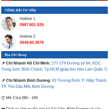
TỔNG ĐÀI TƯ VẤN
Hotline 1
0987.801.029
Hotline 2
0949.60.3979
Địa Chỉ Shop
📌 Chi Nhánh Hồ Chí Minh:
277-279 Đường số 9A, KDC
Trung Sơn, Bình Chánh, Tp.HCM
(giáp khu Him Lam Quận 7)
📌 Chi Nhánh Bình Dương:
93 Trương Định, P. Hiệp Thành,
TP. Thủ Dầu Một, Bình Dương
⏰ Mở Cửa 08h - 18h
❤️ Dịch vụ làm xe tận nơi tại Sài Gòn, Bình Dương và các