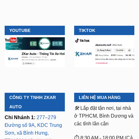
YOUTUBE
TIKTOK
CÔNG TY TNHH ZKAR
LIÊN HỆ MUA HÀNG
AUTO
🛠️
Lắp đặt tận nơi, tại nhà
ở TPHCM, Bình Dương và
Chi Nhánh 1:
277–279
các tỉnh lân cận
Đường số 9A, KDC Trung
Sơn, xã Bình Hưng,
⏱️ 8:30 AM - 18:00 PM (Cả