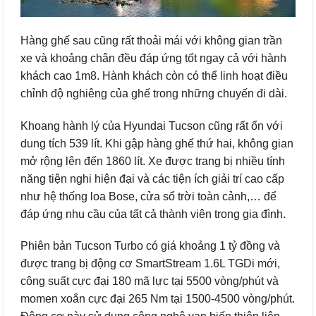
Hàng ghế sau cũng rất thoải mái với không gian trần
xe và khoảng chân đều đáp ứng tốt ngay cả với hành
khách cao 1m8. Hành khách còn có thể linh hoạt điều
chỉnh độ nghiêng của ghế trong những chuyến đi dài.
Khoang hành lý của Hyundai Tucson cũng rất ổn với
dung tích 539 lít. Khi gập hàng ghế thứ hai, không gian
mở rộng lên đến 1860 lít. Xe được trang bị nhiều tính
năng tiện nghi hiện đại và các tiện ích giải trí cao cấp
như hệ thống loa Bose, cửa sổ trời toàn cảnh,… để
đáp ứng nhu cầu của tất cả thành viên trong gia đình.
Phiên bản Tucson Turbo có giá khoảng 1 tỷ đồng và
được trang bị động cơ SmartStream 1.6L TGDi mới,
công suất cực đại 180 mã lực tại 5500 vòng/phút và
momen xoắn cực đại 265 Nm tại 1500-4500 vòng/phút.