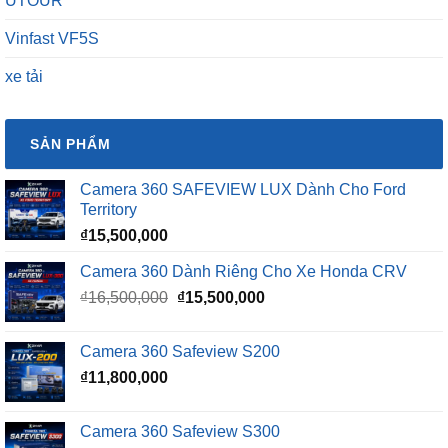
UTOUR
Vinfast VF5S
xe tải
SẢN PHẨM
Camera 360 SAFEVIEW LUX Dành Cho Ford
Territory
₫
15,500,000
Camera 360 Dành Riêng Cho Xe Honda CRV
Giá
Giá
₫
16,500,000
₫
15,500,000
gốc
hiện
là:
tại
Camera 360 Safeview S200
₫16,500,000.
là:
₫
11,800,000
₫15,500,000.
Camera 360 Safeview S300