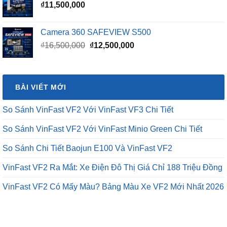
₫
11,500,000
Camera 360 SAFEVIEW S500
Giá
Giá
₫
16,500,000
₫
12,500,000
gốc
hiện
là:
tại
₫16,500,000.
là:
BÀI VIẾT MỚI
₫12,500,000.
So Sánh VinFast VF2 Với VinFast VF3 Chi Tiết
So Sánh VinFast VF2 Với VinFast Minio Green Chi Tiết
So Sánh Chi Tiết Baojun E100 Và VinFast VF2
VinFast VF2 Ra Mắt: Xe Điện Đô Thị Giá Chỉ 188 Triệu Đồng
VinFast VF2 Có Mấy Màu? Bảng Màu Xe VF2 Mới Nhất 2026