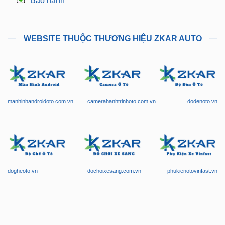
Bảo hành
WEBSITE THUỘC THƯƠNG HIỆU ZKAR AUTO
manhinhandroidoto.com.vn
camerahanhtrinhoto.com.vn
dodenoto.vn
dogheoto.vn
dochoixesang.com.vn
phukienotovinfast.vn