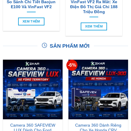
So Sánh Chi Tiết Baojun
VinFast VF2 Ra Mắt: Xe
E100 Và VinFast VF2
Điện Đô Thị Giá Chỉ 188
Triệu Đồng
XEM THÊM
XEM THÊM
SẢN PHẨM MỚI
-6%
Camera 360 SAFEVIEW
Camera 360 Dành Riêng
LUX Dành Cho Ford
Cho Xe Honda CRV