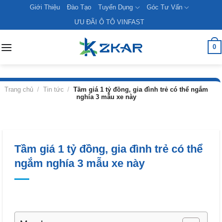
Skip
Giới Thiệu
Đào Tạo
Tuyển Dụng
Góc Tư Vấn
to
ƯU ĐÃI Ô TÔ VINFAST
content
0
Trang chủ
/
Tin tức
/
Tầm giá 1 tỷ đồng, gia đình trẻ có thể ngắm
nghía 3 mẫu xe này
Tầm giá 1 tỷ đồng, gia đình trẻ có thể
ngắm nghía 3 mẫu xe này