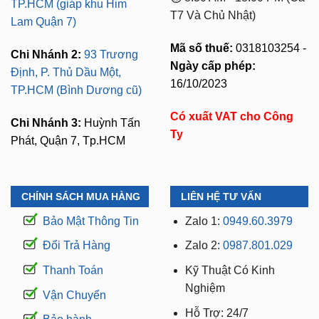
TP.HCM (giáp khu Him
T7 Và Chủ Nhật)
Lam Quận 7)
Mã số thuế:
0318103254 -
Chi Nhánh 2:
93 Trương
Ngày cấp phép:
Định, P. Thủ Dầu Một,
16/10/2023
TP.HCM (Bình Dương cũ)
Có xuất VAT cho Công
Chi Nhánh 3:
Huỳnh Tấn
Ty
Phát, Quận 7, Tp.HCM
CHÍNH SÁCH MUA HÀNG
LIÊN HỆ TƯ VẤN
Bảo Mật Thông Tin
Zalo 1:
0949.60.3979
Đổi Trả Hàng
Zalo 2:
0987.801.029
Thanh Toán
Kỹ Thuật Có Kinh
Nghiệm
Vận Chuyển
Hỗ Trợ: 24/7