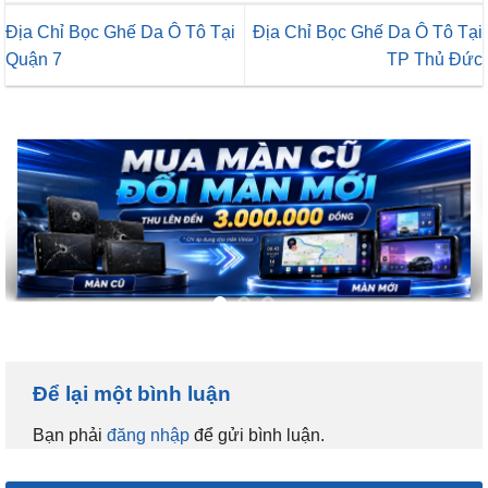
Địa Chỉ Bọc Ghế Da Ô Tô Tại
Địa Chỉ Bọc Ghế Da Ô Tô Tại
Quận 7
TP Thủ Đức
Để lại một bình luận
Bạn phải
đăng nhập
để gửi bình luận.