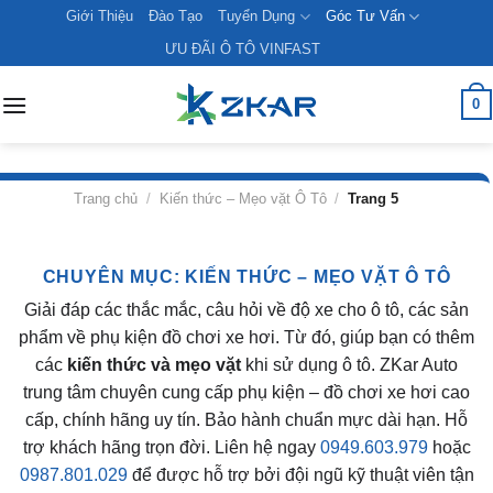
Skip
Giới Thiệu
Đào Tạo
Tuyển Dụng
Góc Tư Vấn
to
ƯU ĐÃI Ô TÔ VINFAST
content
0
Trang chủ
/
Kiến thức – Mẹo vặt Ô Tô
/
Trang 5
CHUYÊN MỤC:
KIẾN THỨC – MẸO VẶT Ô TÔ
Giải đáp các thắc mắc, câu hỏi về độ xe cho ô tô, các sản
phẩm về phụ kiện đồ chơi xe hơi. Từ đó, giúp bạn có thêm
các
kiến thức và mẹo vặt
khi sử dụng ô tô. ZKar Auto
trung tâm chuyên cung cấp phụ kiện – đồ chơi xe hơi cao
cấp, chính hãng uy tín. Bảo hành chuẩn mực dài hạn. Hỗ
trợ khách hãng trọn đời. Liên hệ ngay
0949.603.979
hoặc
0987.801.029
để được hỗ trợ bởi đội ngũ kỹ thuật viên tận