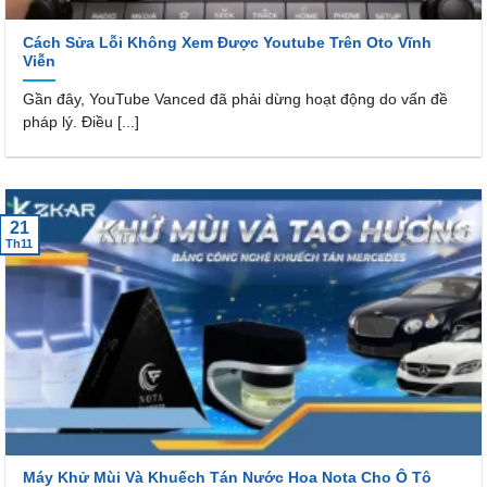
Cách Sửa Lỗi Không Xem Được Youtube Trên Oto Vĩnh
Viễn
Gần đây, YouTube Vanced đã phải dừng hoạt động do vấn đề
pháp lý. Điều [...]
21
Th11
Máy Khử Mùi Và Khuếch Tán Nước Hoa Nota Cho Ô Tô