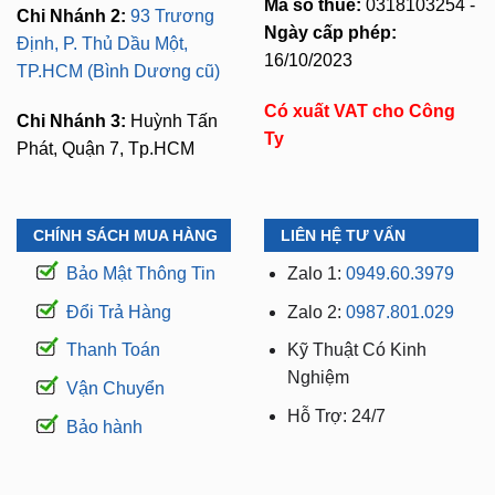
Mã số thuế:
0318103254 -
Chi Nhánh 2:
93 Trương
Ngày cấp phép:
Định, P. Thủ Dầu Một,
16/10/2023
TP.HCM (Bình Dương cũ)
Có xuất VAT cho Công
Chi Nhánh 3:
Huỳnh Tấn
Ty
Phát, Quận 7, Tp.HCM
CHÍNH SÁCH MUA HÀNG
LIÊN HỆ TƯ VẤN
Bảo Mật Thông Tin
Zalo 1:
0949.60.3979
Đổi Trả Hàng
Zalo 2:
0987.801.029
Thanh Toán
Kỹ Thuật Có Kinh
Nghiệm
Vận Chuyển
Hỗ Trợ: 24/7
Bảo hành