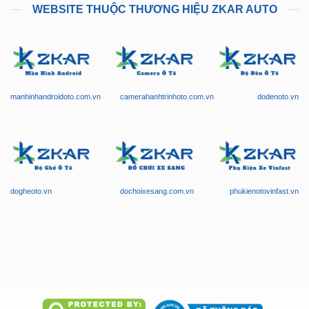
WEBSITE THUỘC THƯƠNG HIỆU ZKAR AUTO
manhinhandroidoto.com.vn
camerahanhtrinhoto.com.vn
dodenoto.vn
dogheoto.vn
dochoixesang.com.vn
phukienotovinfast.vn