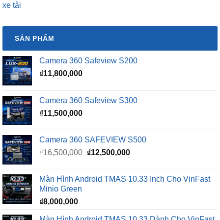
xe tải
SẢN PHẨM
Camera 360 Safeview S200
₫
11,800,000
Camera 360 Safeview S300
₫
11,500,000
Camera 360 SAFEVIEW S500
Giá
Giá
₫
16,500,000
₫
12,500,000
gốc
hiện
là:
tại
Màn Hình Android TMAS 10.33 Inch Cho VinFast
₫16,500,000.
là:
Minio Green
₫12,500,000.
₫
8,000,000
Màn Hình Android TMAS 10.33 Dành Cho VinFast