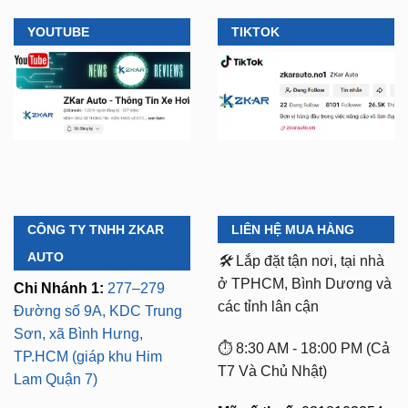
YOUTUBE
TIKTOK
CÔNG TY TNHH ZKAR
LIÊN HỆ MUA HÀNG
AUTO
🛠️
Lắp đặt tận nơi, tại nhà
ở TPHCM, Bình Dương và
Chi Nhánh 1:
277–279
các tỉnh lân cận
Đường số 9A, KDC Trung
Sơn, xã Bình Hưng,
⏱️ 8:30 AM - 18:00 PM (Cả
TP.HCM (giáp khu Him
T7 Và Chủ Nhật)
Lam Quận 7)