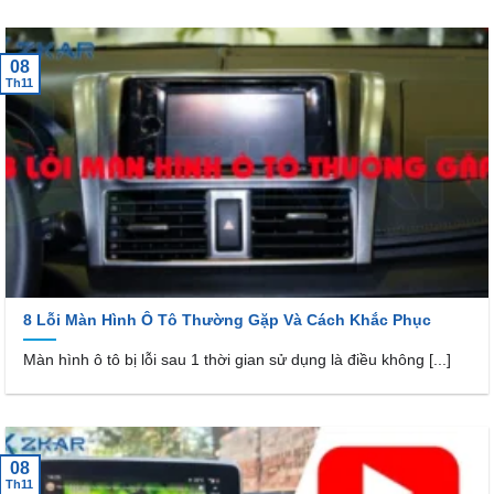
08
Th11
8 Lỗi Màn Hình Ô Tô Thường Gặp Và Cách Khắc Phục
Màn hình ô tô bị lỗi sau 1 thời gian sử dụng là điều không [...]
08
Th11