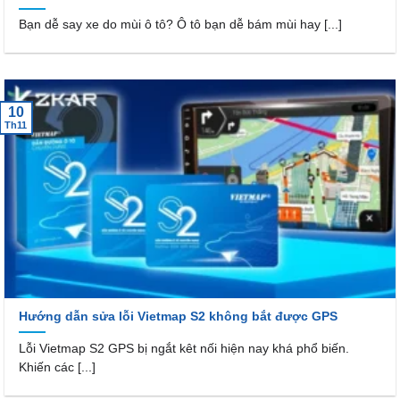
Bạn dễ say xe do mùi ô tô? Ô tô bạn dễ bám mùi hay [...]
10
Th11
Hướng dẫn sửa lỗi Vietmap S2 không bắt được GPS
Lỗi Vietmap S2 GPS bị ngắt kêt nối hiện nay khá phổ biến.
Khiến các [...]