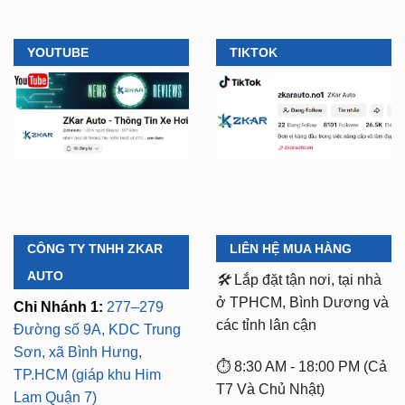
YOUTUBE
TIKTOK
CÔNG TY TNHH ZKAR
LIÊN HỆ MUA HÀNG
AUTO
🛠️
Lắp đặt tận nơi, tại nhà
ở TPHCM, Bình Dương và
Chi Nhánh 1:
277–279
các tỉnh lân cận
Đường số 9A, KDC Trung
Sơn, xã Bình Hưng,
⏱️ 8:30 AM - 18:00 PM (Cả
TP.HCM (giáp khu Him
T7 Và Chủ Nhật)
Lam Quận 7)