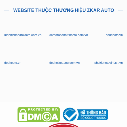
WEBSITE THUỘC THƯƠNG HIỆU ZKAR AUTO
manhinhandroidoto.com.vn
camerahanhtrinhoto.com.vn
dodenoto.vn
dogheoto.vn
dochoixesang.com.vn
phukienotovinfast.vn