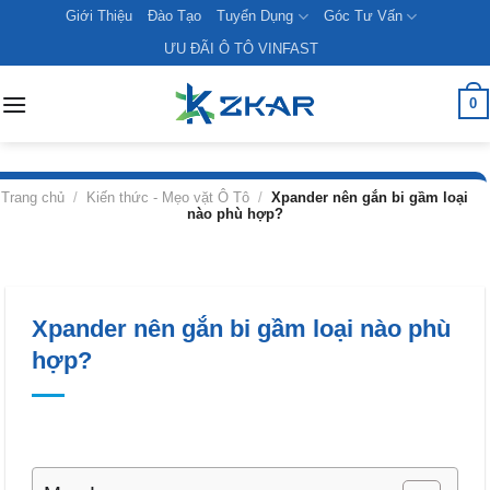
Skip
Giới Thiệu
Đào Tạo
Tuyển Dụng
Góc Tư Vấn
to
ƯU ĐÃI Ô TÔ VINFAST
content
0
Trang chủ
/
Kiến thức - Mẹo vặt Ô Tô
/
Xpander nên gắn bi gầm loại
nào phù hợp?
Xpander nên gắn bi gầm loại nào phù
hợp?