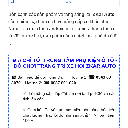
Chi
Giờ
Bên cạnh các sản phẩm về tăng sáng, tại
ZKar Auto
còn nhiều loại hình dịch vụ nâng cấp xe khác như:
Nâng cấp màn hình android ô tô, camera hành trình ô
tô, độ loa xe hơi, dán phim cách nhiệt, bọc ghế da ô tô,
…
ĐỊA CHỈ TỚI TRUNG TÂM PHỤ KIỆN Ô TÔ -
ĐỒ CHƠI TRANG TRÍ XE HƠI ZKAR AUTO
☎
☎
Bấm vào để gọi Tổng Đài
Hotline 1:
0949 60
☎
3979
– Hotline 2:
0987 801 029
✅ Tới nâng cấp, lắp đặt tận nơi tại Tp.HCM và các
tỉnh lân cận
✅ Cam kết: Tư vấn tận nơi miễn phí, hàng hóa kém
chất lượng ( hay lỗi do nhà sản xuất ) => hoàn tiền
100%.