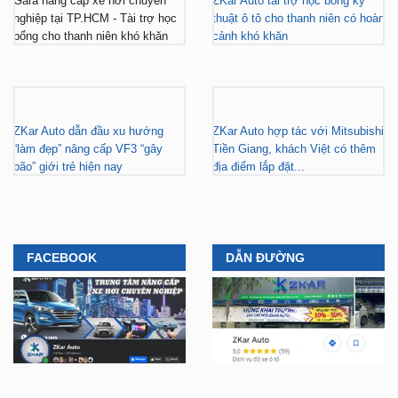
Gara nâng cấp xe hơi chuyên
ZKar Auto tài trợ học bổng kỹ
nghiệp tại TP.HCM - Tài trợ học
thuật ô tô cho thanh niên có hoàn
bổng cho thanh niên khó khăn
cảnh khó khăn
ZKar Auto dẫn đầu xu hướng
ZKar Auto hợp tác với Mitsubishi
“làm đẹp” nâng cấp VF3 “gây
Tiền Giang, khách Việt có thêm
bão” giới trẻ hiện nay
địa điểm lắp đặt...
FACEBOOK
DẪN ĐƯỜNG