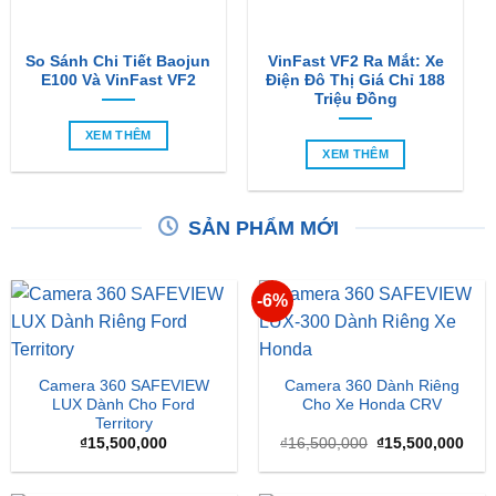
So Sánh Chi Tiết Baojun
VinFast VF2 Ra Mắt: Xe
E100 Và VinFast VF2
Điện Đô Thị Giá Chỉ 188
Triệu Đồng
XEM THÊM
XEM THÊM
SẢN PHẨM MỚI
-6%
Camera 360 SAFEVIEW
Camera 360 Dành Riêng
LUX Dành Cho Ford
Cho Xe Honda CRV
Territory
Giá
Giá
₫
15,500,000
₫
16,500,000
₫
15,500,000
gốc
hiện
là:
tại
₫16,500,000.
là: