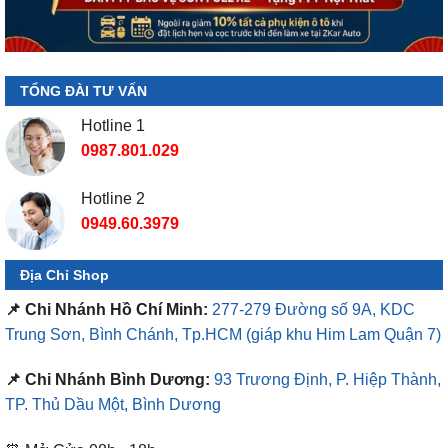
TỔNG ĐÀI TƯ VẤN
Hotline 1
0987.801.029
Hotline 2
0949.60.3979
Địa Chỉ Shop
📌 Chi Nhánh Hồ Chí Minh:
277-279 Đường số 9A, KDC
Trung Sơn, Bình Chánh, Tp.HCM
(giáp khu Him Lam Quận 7)
📌 Chi Nhánh Bình Dương:
93 Trương Định, P. Hiệp Thành,
TP. Thủ Dầu Một, Bình Dương