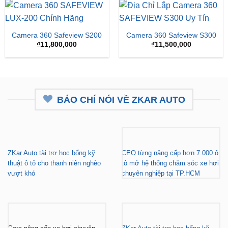
₫15,
Camera 360 Safeview S200
Camera 360 Safeview S300
₫
11,800,000
₫
11,500,000
BÁO CHÍ NÓI VỀ ZKAR AUTO
ZKar Auto tài trợ học bổng kỹ
CEO từng nâng cấp hơn 7.000 ô
thuật ô tô cho thanh niên nghèo
tô mở hệ thống chăm sóc xe hơi
vượt khó
chuyên nghiệp tại TP.HCM