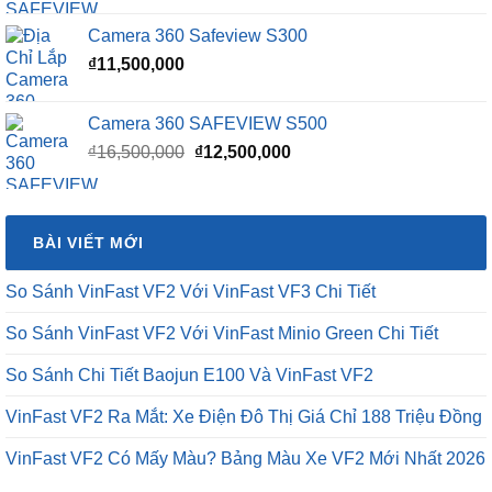
Camera 360 Safeview S300
₫
11,500,000
Camera 360 SAFEVIEW S500
Giá
Giá
₫
16,500,000
₫
12,500,000
gốc
hiện
là:
tại
₫16,500,000.
là:
BÀI VIẾT MỚI
₫12,500,000.
So Sánh VinFast VF2 Với VinFast VF3 Chi Tiết
So Sánh VinFast VF2 Với VinFast Minio Green Chi Tiết
So Sánh Chi Tiết Baojun E100 Và VinFast VF2
VinFast VF2 Ra Mắt: Xe Điện Đô Thị Giá Chỉ 188 Triệu Đồng
VinFast VF2 Có Mấy Màu? Bảng Màu Xe VF2 Mới Nhất 2026