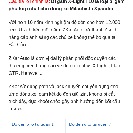
Câu trả lời chính là:
Bi gầm X-Light F10 là loại bi gầm
phù hợp nhất cho dòng xe Mitsubishi Xpander.
Với hơn 10 năm kinh nghiệm độ đèn cho hơn 12.000
lượt khách trên một năm. ZKar Auto trở thành địa chỉ
nâng cấp ánh sáng các chủ xe không thể bỏ qua tại
Sài Gòn.
ZKar Auto là đơn vị đai lý phân phối độc quyền các
thương hiệu hàng đầu về đèn ô tô như: X-Light; Titan,
GTR, Henvvei,..
ZKar sử dụng path và jack chuyển chuyên dụng cho
từng dòng xe, cam kết độ đèn giữ zin, không bị cắt
trích dây, đục khoét chóa gây ảnh hưởng đến kết cấu
của xe.
Độ đèn ô tô tại quận 1
Độ đèn ô tô tại quận 7