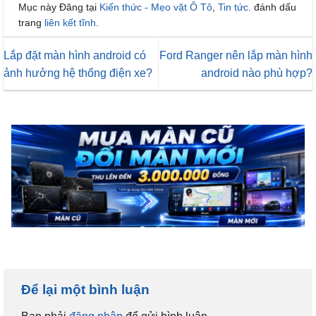
Mục này Đăng tại
Kiến thức - Mẹo vặt Ô Tô
,
Tin tức
. đánh dấu
trang
liên kết tĩnh
.
Lắp đặt màn hình android có
Ford Ranger nên lắp màn hình
ảnh hưởng hệ thống điện xe?
android nào phù hợp?
Để lại một bình luận