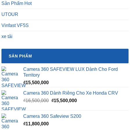
Sản Phẩm Hot
UTOUR
Vinfast VF5S
xe tải
SẢN PHẨM
Camera 360 SAFEVIEW LUX Dành Cho Ford
Territory
₫
15,500,000
Camera 360 Dành Riêng Cho Xe Honda CRV
Giá
Giá
₫
16,500,000
₫
15,500,000
gốc
hiện
là:
tại
Camera 360 Safeview S200
₫16,500,000.
là:
₫
11,800,000
₫15,500,000.