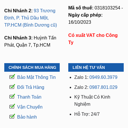
Mã số thuế:
0318103254 -
Chi Nhánh 2:
93 Trương
Ngày cấp phép:
Định, P. Thủ Dầu Một,
16/10/2023
TP.HCM (Bình Dương cũ)
Có xuất VAT cho Công
Chi Nhánh 3:
Huỳnh Tấn
Ty
Phát, Quận 7, Tp.HCM
CHÍNH SÁCH MUA HÀNG
LIÊN HỆ TƯ VẤN
Bảo Mật Thông Tin
Zalo 1:
0949.60.3979
Đổi Trả Hàng
Zalo 2:
0987.801.029
Thanh Toán
Kỹ Thuật Có Kinh
Nghiệm
Vận Chuyển
Hỗ Trợ: 24/7
Bảo hành