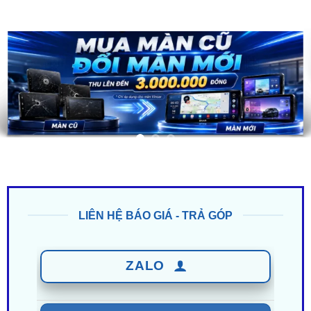
LIÊN HỆ BÁO GIÁ - TRẢ GÓP
ZALO
0949 60 3979