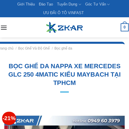
Skip
Giới Thiệu
Đào Tạo
Tuyển Dụng
Góc Tư Vấn
to
ƯU ĐÃI Ô TÔ VINFAST
content
0
rang chủ
/
Bọc Ghế Và Độ Ghế
/
Bọc ghế da
BỌC GHẾ DA NAPPA XE MERCEDES
GLC 250 4MATIC KIỂU MAYBACH TẠI
TPHCM
-21%