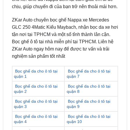
ZKar Auto chuyên bọc ghế Nappa xe Mercedes
GLC 250 4Matic Kiểu Maybach, nhận bọc da xe hơi
tận nơi tại TPHCM và một số tỉnh thành lân cận.
Bọc ghế ô tô tại nhà miễn phí tại TPHCM. Liên hệ
ZKar Auto ngay hôm nay để được tư vấn và trải
nghiệm sản phẩm tốt nhất
Bọc ghế da cho ô tô tại
Bọc ghế da cho ô tô tại
quận 1
quận 7
Bọc ghế da cho ô tô tại
Bọc ghế da cho ô tô tại
quận 2
quận 8
Bọc ghế da cho ô tô tại
Bọc ghế da cho ô tô tại
quận 3
quận 9
Bọc ghế da cho ô tô tại
Bọc ghế da cho ô tô tại
quận 4
quận 10
Bọc ghế da cho ô tô tại
Bọc ghế da cho ô tô tại
quận 5
quận 11