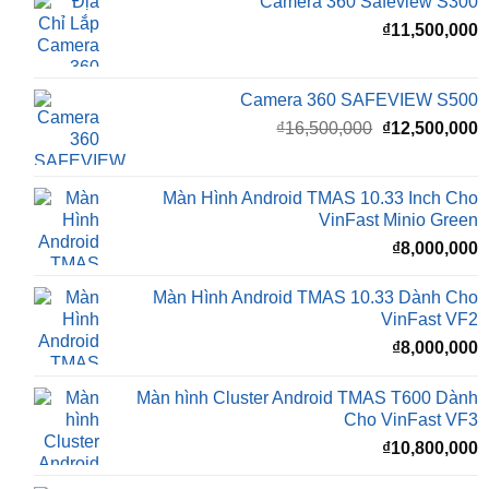
Camera 360 SAFEVIEW S500
Giá
G
₫
16,500,000
₫
12,500,000
gốc
h
là:
t
₫16,500,000.
l
Màn Hình Android TMAS 10.33 Inch Cho
₫
VinFast Minio Green
₫
8,000,000
Màn Hình Android TMAS 10.33 Dành Cho
VinFast VF2
₫
8,000,000
Màn hình Cluster Android TMAS T600 Dành
Cho VinFast VF3
₫
10,800,000
Màn hình Cluster Android TMAS T500 Dành
Cho VinFast VF3