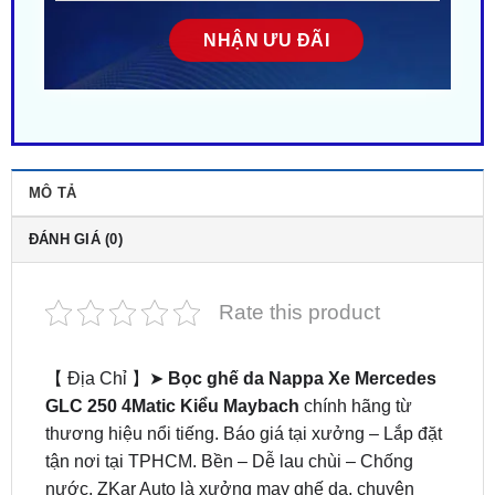
MÔ TẢ
ĐÁNH GIÁ (0)
Rate this product
【 Địa Chỉ 】➤
Bọc ghế da Nappa Xe Mercedes
GLC 250 4Matic Kiểu Maybach
chính hãng từ
thương hiệu nổi tiếng. Báo giá tại xưởng – Lắp đặt
tận nơi tại TPHCM. Bền – Dễ lau chùi – Chống
nước. ZKar Auto là xưởng may ghế da, chuyên
phân phối và bọc ghế da cho xe ô tô uy tín, chính
hãng, bảo hành dài hạn. Hỗ trợ khách hãng trọn