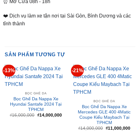
tỉnh thành
SẢN PHẨM TƯƠNG TỰ
-13%
-21%
BỌC GHẾ DA
Bọc Ghế Da Nappa Xe
BỌC GHẾ DA
Hyundai Santafe 2024 Tại
Bọc Ghế Da Nappa Xe
TPHCM
Mercedes GLE 400 4Matic
Giá
Giá
₫
16,000,000
₫
14,000,000
Coupe Kiểu Maybach Tại
gốc
hiện
TPHCM
là:
tại
₫16,000,000.
là:
Giá
Giá
₫
14,000,000
₫
11,000,000
₫14,000,000.
gốc
hiện
là:
tại
₫14,000,000.
là:
₫11,
-21%
-15%