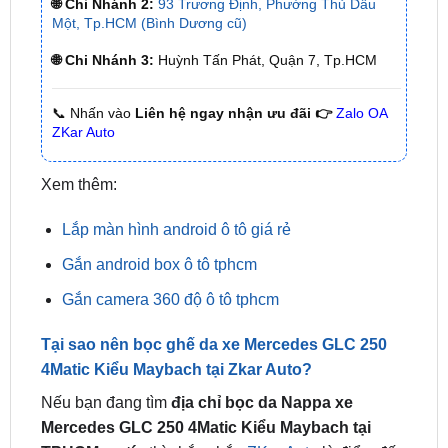
🌐 Chi Nhánh 3:
Huỳnh Tấn Phát, Quận 7, Tp.HCM
📞 Nhấn vào
Liên hệ ngay nhận ưu đãi 👉
Zalo OA
ZKar Auto
Xem thêm:
Lắp màn hình android ô tô giá rẻ
Gắn android box ô tô tphcm
Gắn camera 360 độ ô tô tphcm
Tại sao nên bọc ghế da xe Mercedes GLC 250
4Matic Kiểu Maybach tại Zkar Auto?
Nếu bạn đang tìm
địa chỉ bọc da Nappa xe
Mercedes GLC 250 4Matic Kiểu Maybach tại
TPHCM uy tín
thì chắc chắn
ZKar Auto
là điểm đến
tuyệt vời dành cho bạn. Các sản phẩm sản phẩm