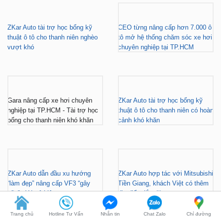
ZKar Auto tài trợ học bổng kỹ
CEO từng nâng cấp hơn 7.000 ô
thuật ô tô cho thanh niên nghèo
tô mở hệ thống chăm sóc xe hơi
vượt khó
chuyên nghiệp tại TP.HCM
Gara nâng cấp xe hơi chuyên
ZKar Auto tài trợ học bổng kỹ
nghiệp tại TP.HCM - Tài trợ học
thuật ô tô cho thanh niên có hoàn
bổng cho thanh niên khó khăn
cảnh khó khăn
ZKar Auto dẫn đầu xu hướng
ZKar Auto hợp tác với Mitsubishi
“làm đẹp” nâng cấp VF3 “gây
Tiền Giang, khách Việt có thêm
bão” giới trẻ hiện nay
địa điểm lắp đặt...
Trang chủ
Hotline Tư Vấn
Nhắn tin
Chat Zalo
Chỉ đường
FACEBOOK
DẪN ĐƯỜNG