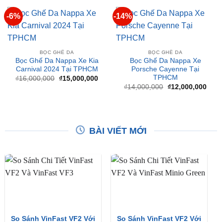
BỌC GHẾ DA
BỌC GHẾ DA
Bọc Ghế Da Nappa Xe Kia
Bọc Ghế Da Nappa Xe
Carnival 2024 Tại TPHCM
Porsche Cayenne Tại
TPHCM
Giá
Giá
₫
16,000,000
₫
15,000,000
gốc
hiện
Giá
Giá
₫
14,000,000
₫
12,000,000
là:
tại
gốc
hiện
₫16,000,000.
là:
là:
tại
₫15,000,000.
₫14,000,000.
là:
₫12,
BÀI VIẾT MỚI
So Sánh VinFast VF2 Với
So Sánh VinFast VF2 Với
VinFast VF3 Chi Tiết
VinFast Minio Green Chi
Tiết