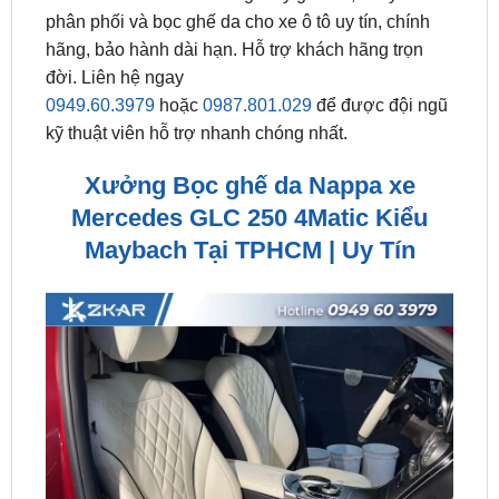
đời. Liên hệ ngay
0949.60.3979
hoặc
0987.801.029
để được đội ngũ
kỹ thuật viên hỗ trợ nhanh chóng nhất.
Xưởng Bọc ghế da Nappa xe
Mercedes GLC 250 4Matic Kiểu
Maybach Tại TPHCM | Uy Tín