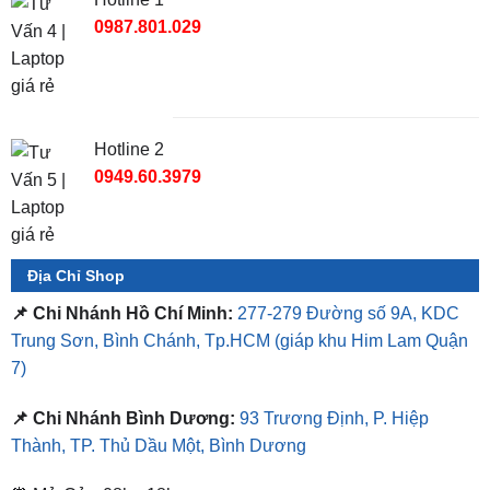
Hotline 2
0949.60.3979
Địa Chỉ Shop
📌 Chi Nhánh Hồ Chí Minh:
277-279 Đường số 9A, KDC
Trung Sơn, Bình Chánh, Tp.HCM
(giáp khu Him Lam Quận
7)
📌 Chi Nhánh Bình Dương:
93 Trương Định, P. Hiệp
Thành, TP. Thủ Dầu Một, Bình Dương
⏰ Mở Cửa 08h - 18h
❤️ Dịch vụ làm xe tận nơi tại Sài Gòn, Bình Dương và các