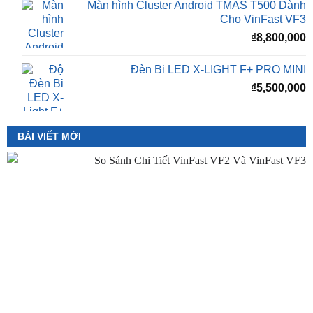
₫
8,800,000
Đèn Bi LED X-LIGHT F+ PRO MINI
₫
5,500,000
BÀI VIẾT MỚI
So Sánh VinFast VF2 Với VinFast VF3 Chi Tiết