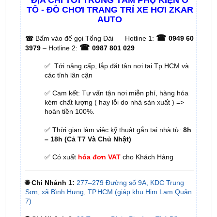
☎
☎
Bấm vào để gọi Tổng Đài
Hotline 1:
0949 60
☎
3979
– Hotline 2:
0987 801 029
✅ Tới nâng cấp, lắp đặt tận nơi tại Tp.HCM và
các tỉnh lân cận
✅ Cam kết: Tư vấn tận nơi miễn phí, hàng hóa
kém chất lượng ( hay lỗi do nhà sản xuất ) =>
hoàn tiền 100%.
✅ Thời gian làm việc kỹ thuật gắn tại nhà từ:
8h
– 18h (Cả T7 Và Chủ Nhật)
✅ Có xuất
hóa đơn VAT
cho Khách Hàng
🌐 Chi Nhánh 1:
277–279 Đường số 9A, KDC Trung
Sơn, xã Bình Hưng, TP.HCM (giáp khu Him Lam Quận
7)
🌐 Chi Nhánh 2:
93 Trương Định, Phường Thủ Dầu
Một, Tp.HCM (Bình Dương cũ)