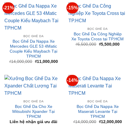
BỌC GHẾ DA
Bọc Ghế Da Công Nghiệp
BỌC GHẾ DA
Xe Toyota Cross tại TP.HCM
Bọc Ghế Da Nappa Xe
Giá
Giá
₫
6,500,000
₫
5,500,000
Mercedes GLE 53 4Matic
gốc
hiện
Couple Kiểu Maybach Tại
là:
tại
₫6,500,000.
là:
TPHCM
₫5,50
Giá
Giá
₫
14,000,000
₫
11,000,000
gốc
hiện
là:
tại
₫14,000,000.
là:
₫11,000,000.
-14%
BỌC GHẾ DA
BỌC GHẾ DA
Bọc Ghế Da Cho Xe
Bọc Ghế Da Nappa Xe
Mitsubishi Xpander Tại
Maserati Levante Tại
TPHCM
TPHCM
Giá
Giá
Liên hệ nhận giá ưu đãi
₫
14,000,000
₫
12,000,000
gốc
hiện
là:
tại
₫14,000,000.
là:
₫12,
-6%
-14%