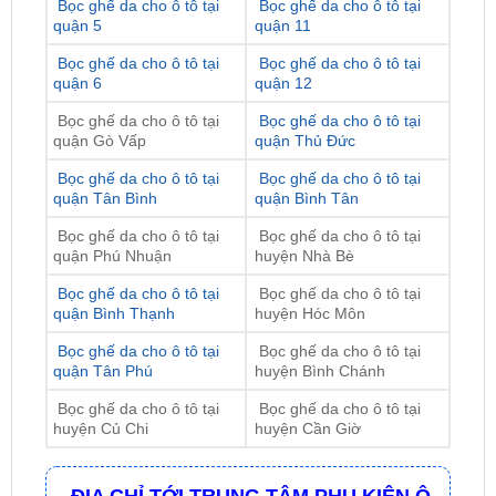
Bọc ghế da cho ô tô tại
Bọc ghế da cho ô tô tại
quận 6
quận 12
Bọc ghế da cho ô tô tại
Bọc ghế da cho ô tô tại
quận Gò Vấp
quận Thủ Đức
Bọc ghế da cho ô tô tại
Bọc ghế da cho ô tô tại
quận Tân Bình
quận Bình Tân
Bọc ghế da cho ô tô tại
Bọc ghế da cho ô tô tại
quận Phú Nhuận
huyện Nhà Bè
Bọc ghế da cho ô tô tại
Bọc ghế da cho ô tô tại
quận Bình Thạnh
huyện Hóc Môn
Bọc ghế da cho ô tô tại
Bọc ghế da cho ô tô tại
quận Tân Phú
huyện Bình Chánh
Bọc ghế da cho ô tô tại
Bọc ghế da cho ô tô tại
huyện Củ Chi
huyện Cần Giờ
ĐỊA CHỈ TỚI TRUNG TÂM PHỤ KIỆN Ô
TÔ - ĐỒ CHƠI TRANG TRÍ XE HƠI ZKAR
AUTO