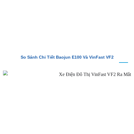
So Sánh Chi Tiết Baojun E100 Và VinFast VF2
VinFast VF2 Ra Mắt: Xe Điện Đô Thị Giá Chỉ 188 Triệu Đồng