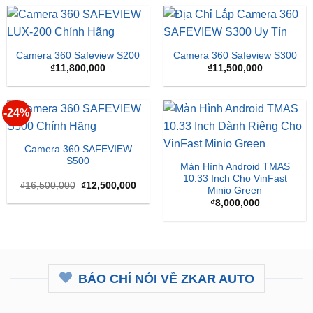
Camera 360 Safeview S200
Camera 360 Safeview S300
₫
11,800,000
₫
11,500,000
-24%
Camera 360 SAFEVIEW
S500
Màn Hình Android TMAS
10.33 Inch Cho VinFast
Giá
Giá
₫
16,500,000
₫
12,500,000
Minio Green
gốc
hiện
là:
tại
₫
8,000,000
₫16,500,000.
là:
₫12,500,000.
BÁO CHÍ NÓI VỀ ZKAR AUTO