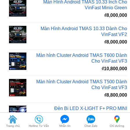
₫
8,000,000
Màn Hình Android TMAS 10.33 Dành Cho
VinFast VF2
₫
8,000,000
Màn hình Cluster Android TMAS T600 Dành
Cho VinFast VF3
₫
10,800,000
Màn hình Cluster Android TMAS T500 Dành
Cho VinFast VF3
₫
8,800,000
Đèn Bi LED X-LIGHT F+ PRO MINI
₫
5,500,000
BÀI VIẾT MỚI
Trang chủ
Hotline Tư Vấn
Nhắn tin
Chat Zalo
Chỉ đường