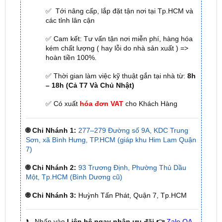
✅ Cam kết: Tư vấn tận nơi miễn phí, hàng hóa
kém chất lượng ( hay lỗi do nhà sản xuất ) =>
hoàn tiền 100%.
✅ Thời gian làm việc kỹ thuật gắn tại nhà từ:
8h
– 18h (Cả T7 Và Chủ Nhật)
✅ Có xuất
hóa đơn VAT
cho Khách Hàng
🌐 Chi Nhánh 1:
277–279 Đường số 9A, KDC Trung
Sơn, xã Bình Hưng, TP.HCM (giáp khu Him Lam Quận
7)
🌐 Chi Nhánh 2:
93 Trương Định, Phường Thủ Dầu
Một, Tp.HCM (Bình Dương cũ)
🌐 Chi Nhánh 3:
Huỳnh Tấn Phát, Quận 7, Tp.HCM
📞 Nhấn vào
Liên hệ ngay nhận ưu đãi 👉
Zalo OA
ZKar Auto