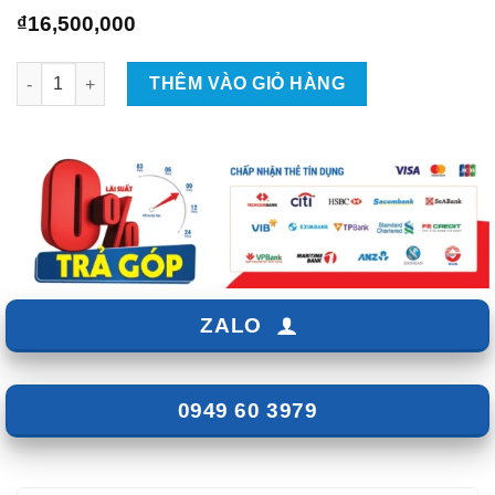
₫
16,500,000
Camera Safeview S300 Cho Xe Honda CR-V 2016 số lượng
THÊM VÀO GIỎ HÀNG
ZALO
0949 60 3979