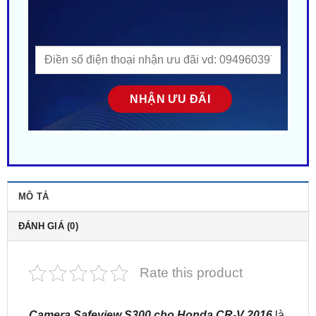
MÔ TẢ
ĐÁNH GIÁ (0)
Rate this product
Camera Safeview S300 cho Honda CR-V 2016
là
dòng camera hành trình gương cao cấp, thiết kế tối
ưu cho xe SUV với nhiều tính năng thông minh,