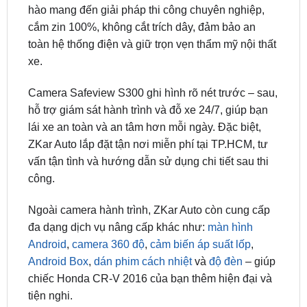
toàn hệ thống điện và giữ trọn vẹn thẩm mỹ nội thất
xe.
Camera Safeview S300 ghi hình rõ nét trước – sau,
hỗ trợ giám sát hành trình và đỗ xe 24/7, giúp bạn
lái xe an toàn và an tâm hơn mỗi ngày. Đặc biệt,
ZKar Auto lắp đặt tận nơi miễn phí tại TP.HCM, tư
vấn tận tình và hướng dẫn sử dụng chi tiết sau thi
công.
Ngoài camera hành trình, ZKar Auto còn cung cấp
đa dạng dịch vụ nâng cấp khác như:
màn hình
Android
,
camera 360 độ
,
cảm biến áp suất lốp
,
Android Box
,
dán phim cách nhiệt
và
độ đèn
– giúp
chiếc Honda CR-V 2016 của bạn thêm hiện đại và
tiện nghi.
👉 Liên hệ ngay Zalo/Hotline 0949.60.3979 để