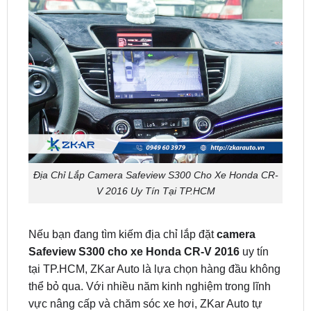
Địa Chỉ Lắp Camera Safeview S300 Cho Xe Honda CR-
V 2016 Uy Tín Tại TP.HCM
Nếu bạn đang tìm kiếm địa chỉ lắp đặt
camera
Safeview S300 cho xe Honda CR-V 2016
uy tín
tại TP.HCM, ZKar Auto là lựa chọn hàng đầu không
thể bỏ qua. Với nhiều năm kinh nghiệm trong lĩnh
vực nâng cấp và chăm sóc xe hơi, ZKar Auto tự
hào mang đến giải pháp thi công chuyên nghiệp,
cắm zin 100%, không cắt trích dây, đảm bảo an