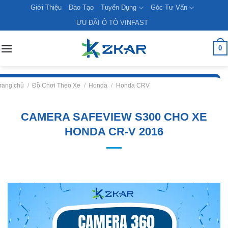
Skip
Giới Thiệu
Đào Tạo
Tuyển Dụng
Góc Tư Vấn
to
ƯU ĐÃI Ô TÔ VINFAST
content
0
rang chủ
/
Đồ Chơi Theo Xe
/
Honda
/
Honda CRV
CAMERA SAFEVIEW S300 CHO XE
HONDA CR-V 2016