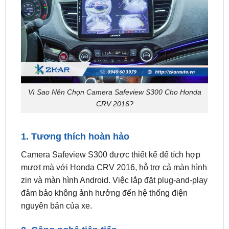
Vì Sao Nên Chọn Camera Safeview S300 Cho Honda
CRV 2016?
1. Tương thích hoàn hảo
Camera Safeview S300 được thiết kế để tích hợp
mượt mà với Honda CRV 2016, hỗ trợ cả màn hình
zin và màn hình Android. Việc lắp đặt plug-and-play
đảm bảo không ảnh hưởng đến hệ thống điện
nguyên bản của xe.
2. Công nghệ tiên tiến
Xử lý hình ảnh: Loại bỏ hiệu ứng mắt cá, mang