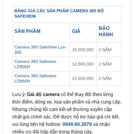
SAFEVIEW
BẢO
SẢN PHẨM
GIÁ
HÀNH
Camera 360 SafeView Lux-
16,500,000
2 NĂM
300
Camera 360 Safeview
12,900,000
2 NĂM
LD900H
Camera 360 Safeview
15,500,000
2 NĂM
LD980H
Lưu ý:
Giá độ camera
có thể thay đổi theo từng
thời điểm, dòng xe, loại sản phẩm và nhà cung cấp.
Nhưng chúng tôi cam kết sẽ thường xuyên cập
nhật giá chính xác. Để được hỗ trợ báo giá chi tiết,
vui lòng liên hệ hotline:
0949.60.3979
và nhận
nhiều ưu đãi hấp dẫn trong tháng này.