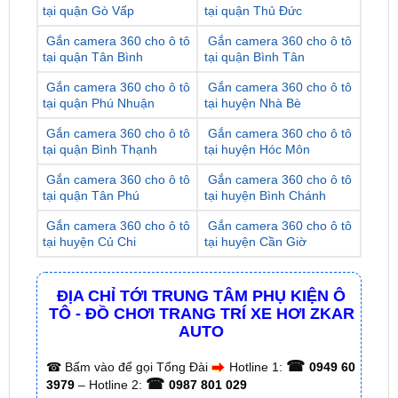
tại quận Tân Bình
tại quận Bình Tân
Gắn camera 360 cho ô tô
Gắn camera 360 cho ô tô
tại quận Phú Nhuận
tại huyện Nhà Bè
Gắn camera 360 cho ô tô
Gắn camera 360 cho ô tô
tại quận Bình Thạnh
tại huyện Hóc Môn
Gắn camera 360 cho ô tô
Gắn camera 360 cho ô tô
tại quận Tân Phú
tại huyện Bình Chánh
Gắn camera 360 cho ô tô
Gắn camera 360 cho ô tô
tại huyện Củ Chi
tại huyện Cần Giờ
ĐỊA CHỈ TỚI TRUNG TÂM PHỤ KIỆN Ô
TÔ - ĐỒ CHƠI TRANG TRÍ XE HƠI ZKAR
AUTO
☎
☎
Bấm vào để gọi Tổng Đài
Hotline 1:
0949 60
☎
3979
– Hotline 2:
0987 801 029
✅ Tới nâng cấp, lắp đặt tận nơi tại Tp.HCM và
các tỉnh lân cận