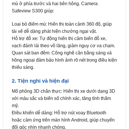
Loại bỏ điểm mù: Hiển thị toàn cảnh 360 độ, giúp
tài xế dễ dàng phát hiện chướng ngại vật.
Hỗ trợ đỗ xe: Tự động hiển thị cảm biến đỗ xe,
vạch đánh lái theo vô lăng, giảm nguy cơ va chạm.
Quan sát ban đêm: Công nghệ cân bằng sáng và
hồng ngoại đảm bảo hình ảnh rõ nét trong điều kiện
thiếu sáng.
2. Tiện nghi và hiện đại
Mô phỏng 3D chân thực: Hiển thị xe dưới dạng 3D
với màu sắc và biển số chính xác, tăng tính thẩm
mỹ.
Điều khiển dễ dàng: Hỗ trợ nút xoay Bluetooth
hoặc cảm ứng trên màn hình Android, giúp chuyển
đổi góc nhìn nhanh chóng.
Tích hợp màn hình zin: Lắp đặt cắm giắc zin 100%,
không cần cắt nối dây, giữ nguyên bản xe.