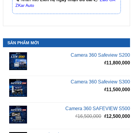
SẢN PHẨM MỚI
Camera 360 Safeview S200
₫
11,800,000
Camera 360 Safeview S300
₫
11,500,000
Camera 360 SAFEVIEW S500
Giá
G
₫
16,500,000
₫
12,500,000
gốc
h
là:
t
₫16,500,000.
l
Màn Hình Android TMAS 10.33 Inch Cho
₫
VinFast Minio Green