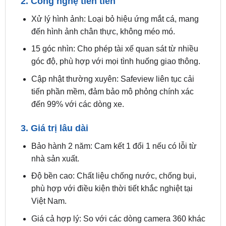
đến hình ảnh chân thực, không méo mó.
15 góc nhìn: Cho phép tài xế quan sát từ nhiều
góc độ, phù hợp với mọi tình huống giao thông.
Cập nhật thường xuyên: Safeview liên tục cải
tiến phần mềm, đảm bảo mô phỏng chính xác
đến 99% với các dòng xe.
3. Giá trị lâu dài
Bảo hành 2 năm: Cam kết 1 đổi 1 nếu có lỗi từ
nhà sản xuất.
Độ bền cao: Chất liệu chống nước, chống bụi,
phù hợp với điều kiện thời tiết khắc nghiệt tại
Việt Nam.
Giá cả hợp lý: So với các dòng camera 360 khác
như DCT hay Oris, Safeview S300 có giá cạnh
tranh, dao động từ 6-10 triệu đồng (tùy đơn vị