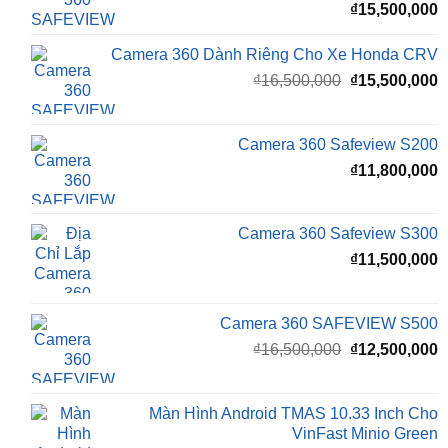
₫
15,500,000
Camera 360 Dành Riêng Cho Xe Honda CRV
Giá
G
₫
16,500,000
₫
15,500,000
gốc
h
là:
t
₫16,500,000.
l
Camera 360 Safeview S200
₫
₫
11,800,000
Camera 360 Safeview S300
₫
11,500,000
Camera 360 SAFEVIEW S500
Giá
G
₫
16,500,000
₫
12,500,000
gốc
h
là:
t
₫16,500,000.
l
Màn Hình Android TMAS 10.33 Inch Cho
₫
VinFast Minio Green