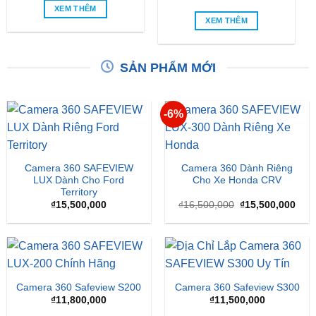
XEM THÊM
XEM THÊM
SẢN PHẨM MỚI
-6%
Camera 360 SAFEVIEW
Camera 360 Dành Riêng
LUX Dành Cho Ford
Cho Xe Honda CRV
Territory
Giá
Giá
₫
15,500,000
₫
16,500,000
₫
15,500,000
gốc
hiện
là:
tại
₫16,500,000.
là:
₫15,
Camera 360 Safeview S200
Camera 360 Safeview S300
₫
11,800,000
₫
11,500,000