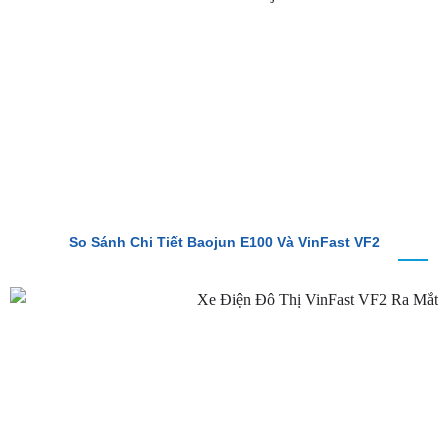
So Sánh Chi Tiết Baojun E100 Và VinFast VF2