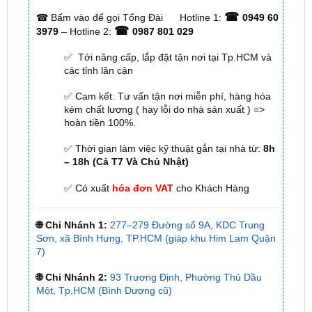
☎
☎
Bấm vào để gọi Tổng Đài
Hotline 1:
0949 60
☎
3979
– Hotline 2:
0987 801 029
✅ Tới nâng cấp, lắp đặt tận nơi tại Tp.HCM và
các tỉnh lân cận
✅ Cam kết: Tư vấn tận nơi miễn phí, hàng hóa
kém chất lượng ( hay lỗi do nhà sản xuất ) =>
hoàn tiền 100%.
✅ Thời gian làm việc kỹ thuật gắn tại nhà từ:
8h
– 18h (Cả T7 Và Chủ Nhật)
✅ Có xuất
hóa đơn VAT
cho Khách Hàng
🌐 Chi Nhánh 1:
277–279 Đường số 9A, KDC Trung
Sơn, xã Bình Hưng, TP.HCM (giáp khu Him Lam Quận
7)
🌐 Chi Nhánh 2:
93 Trương Định, Phường Thủ Dầu
Một, Tp.HCM (Bình Dương cũ)