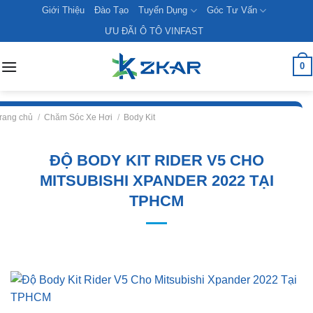
Skip
Giới Thiệu
Đào Tạo
Tuyển Dụng
Góc Tư Vấn
to
ƯU ĐÃI Ô TÔ VINFAST
content
0
rang chủ
/
Chăm Sóc Xe Hơi
/
Body Kit
ĐỘ BODY KIT RIDER V5 CHO
MITSUBISHI XPANDER 2022 TẠI
TPHCM