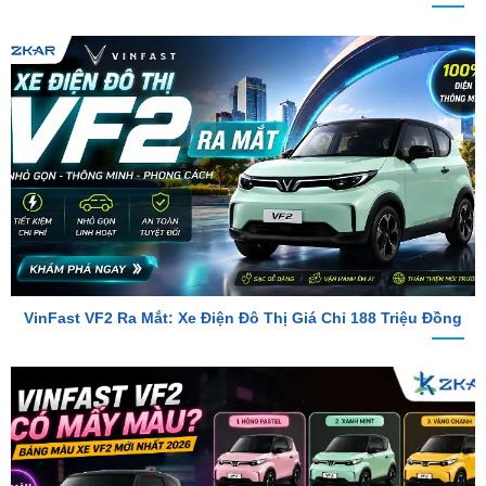
VinFast VF2 Ra Mắt: Xe Điện Đô Thị Giá Chỉ 188 Triệu Đồng