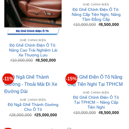
Tầm Đẳng Cấp
Giá
Giá
₫
10,000,000
₫
8,500,000
gốc
hiện
là:
tại
₫10,000,000.
là:
₫8,50
GHẾ CHỈNH ĐIỆN
Độ Ghế Chỉnh Điện Ô Tô:
Nâng Cao Trải Nghiệm Lái
Xe Thượng Lưu
Giá
Giá
₫
10,000,000
₫
8,500,000
gốc
hiện
là:
tại
₫10,000,000.
là:
₫8,500,000.
-11%
-15%
GHẾ CHỈNH ĐIỆN
Độ Ghế Chỉnh Điện Ô Tô
GHẾ CHỈNH ĐIỆN
Tại TPHCM – Nâng Cấp
Độ Ngã Ghế Thành Giường
Tiện Nghi
Cho Ô Tô
Giá
Giá
₫
10,000,000
₫
8,500,000
Giá
Giá
₫
28,000,000
₫
25,000,000
gốc
hiện
gốc
hiện
là:
tại
là:
tại
₫10,000,000.
là:
₫28,000,000.
là:
₫8,50
₫25,000,000.
-15%