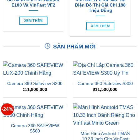
XEM THÊM
XEM THÊM
SẢN PHẨM MỚI
Camera 360 Safeview S200
Camera 360 Safeview S300
₫
11,800,000
₫
11,500,000
-24%
Camera 360 SAFEVIEW
S500
Màn Hình Android TMAS
10.33 Inch Cho VinFast
Giá
Giá
₫
16,500,000
₫
12,500,000
Minio Green
gốc
hiện
là:
tại
₫
8,000,000
₫16,500,000.
là: