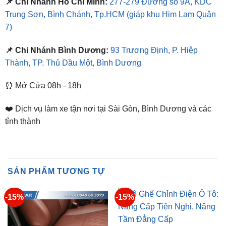
7)
📌 Chi Nhánh Bình Dương:
93 Trương Định, P. Hiệp
Thành, TP. Thủ Dầu Một, Bình Dương
⏰ Mở Cửa 08h - 18h
❤️ Dịch vụ làm xe tận nơi tại Sài Gòn, Bình Dương và các
tỉnh thành
SẢN PHẨM TƯƠNG TỰ
-15%
-15%
GHẾ CHỈNH ĐIỆN
Độ Ghế Chỉnh Điện Ô Tô:
Nâng Cấp Tiện Nghi, Nâng