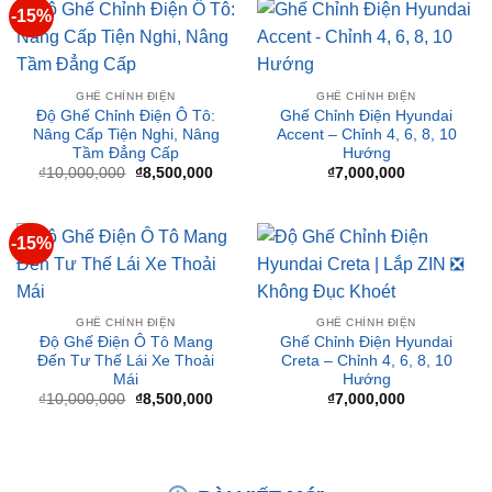
GHẾ CHỈNH ĐIỆN
GHẾ CHỈNH ĐIỆN
Độ Ghế Chỉnh Điện Ô Tô:
Ghế Chỉnh Điện Hyundai
Nâng Cấp Tiện Nghi, Nâng
Accent – Chỉnh 4, 6, 8, 10
Tầm Đẳng Cấp
Hướng
Giá
Giá
₫
10,000,000
₫
8,500,000
₫
7,000,000
gốc
hiện
là:
tại
₫10,000,000.
là:
₫8,500,000.
-15%
GHẾ CHỈNH ĐIỆN
GHẾ CHỈNH ĐIỆN
Độ Ghế Điện Ô Tô Mang
Ghế Chỉnh Điện Hyundai
Đến Tư Thế Lái Xe Thoải
Creta – Chỉnh 4, 6, 8, 10
Mái
Hướng
Giá
Giá
₫
10,000,000
₫
8,500,000
₫
7,000,000
gốc
hiện
là:
tại
₫10,000,000.
là:
₫8,500,000.
BÀI VIẾT MỚI