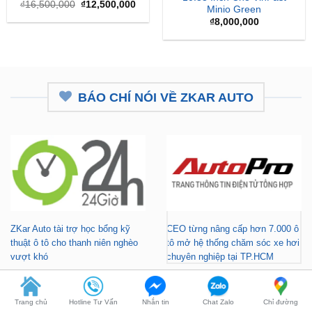
₫12,500,000.
BÁO CHÍ NÓI VỀ ZKAR AUTO
ZKar Auto tài trợ học bổng kỹ
CEO từng nâng cấp hơn 7.000 ô
thuật ô tô cho thanh niên nghèo
tô mở hệ thống chăm sóc xe hơi
vượt khó
chuyên nghiệp tại TP.HCM
Trang chủ
Hotline Tư Vấn
Nhắn tin
Chat Zalo
Chỉ đường