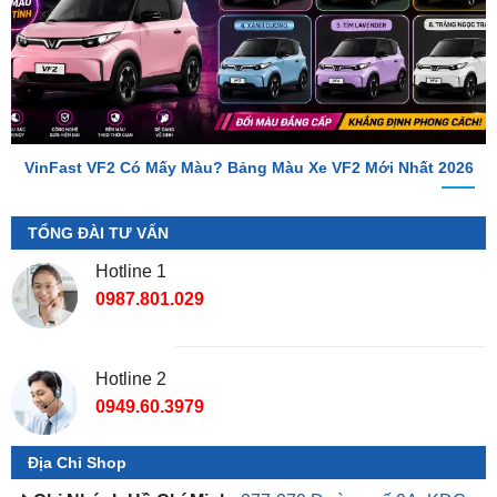
VinFast VF2 Có Mấy Màu? Bảng Màu Xe VF2 Mới Nhất 2026
TỔNG ĐÀI TƯ VẤN
Hotline 1
0987.801.029
Hotline 2
0949.60.3979
Địa Chỉ Shop
📌 Chi Nhánh Hồ Chí Minh:
277-279 Đường số 9A, KDC
Trung Sơn, Bình Chánh, Tp.HCM
(giáp khu Him Lam Quận