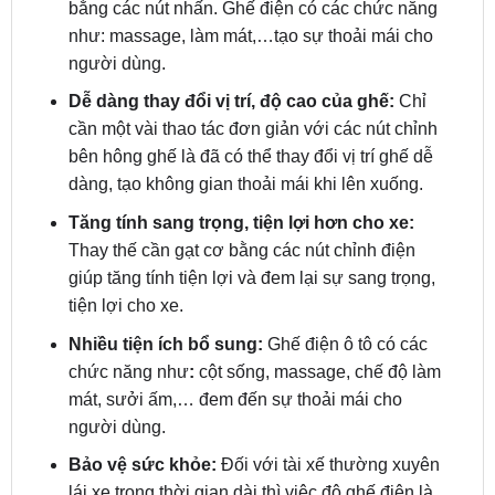
người dùng.
Dễ dàng thay đổi vị trí, độ cao của ghế:
Chỉ
cần một vài thao tác đơn giản với các nút chỉnh
bên hông ghế là đã có thể thay đổi vị trí ghế dễ
dàng, tạo không gian thoải mái khi lên xuống.
Tăng tính sang trọng, tiện lợi hơn cho xe:
Thay thế cần gạt cơ bằng các nút chỉnh điện
giúp tăng tính tiện lợi và đem lại sự sang trọng,
tiện lợi cho xe.
Nhiều tiện ích bổ sung:
Ghế điện ô tô có các
chức năng như
:
cột sống, massage, chế độ làm
mát, sưởi ấm,… đem đến sự thoải mái cho
người dùng.
Bảo vệ sức khỏe:
Đối với tài xế thường xuyên
lái xe trong thời gian dài thì việc độ ghế điện là
rất cần thiết, hạn chế các vấn đề đau mỏi khi
ngồi lâu trên xe.