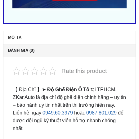
MÔ TẢ
ĐÁNH GIÁ (0)
Rate this product
【 Địa Chỉ 】➤
Độ Ghế Điện Ô Tô
tại TPHCM.
ZKar Auto là địa chỉ độ ghế điện chính hãng – uy tín
– bảo hành uy tín nhất trên thị trường hiện nay.
Liên hệ ngay
0949.60.3979
hoặc
0987.801.029
để
được đội ngũ kỹ thuật viên hỗ trợ nhanh chóng
nhất.
Độ ghế ô tô
giúp thay thế các thao tác điều chỉnh
ghế xe ô tô
từ cần gạt cơ thành điện. Với thiết kế