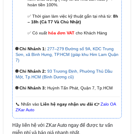
✅ Thời gian làm việc kỹ thuật gắn tại nhà từ:
8h
– 18h (Cả T7 Và Chủ Nhật)
✅ Có xuất
hóa đơn VAT
cho Khách Hàng
🌐 Chi Nhánh 1:
277–279 Đường số 9A, KDC Trung
Sơn, xã Bình Hưng, TP.HCM (giáp khu Him Lam Quận
7)
🌐 Chi Nhánh 2:
93 Trương Định, Phường Thủ Dầu
Một, Tp.HCM (Bình Dương cũ)
🌐 Chi Nhánh 3:
Huỳnh Tấn Phát, Quận 7, Tp.HCM
📞 Nhấn vào
Liên hệ ngay nhận ưu đãi 👉
Zalo OA
ZKar Auto
Hãy liên hệ với ZKar Auto ngay để được tư vấn
miễn phí và báo giá nhanh nhất.