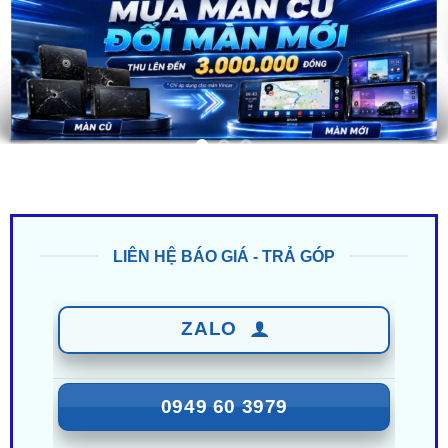
LIÊN HỆ BÁO GIÁ - TRẢ GÓP
ZALO
0949 60 3979