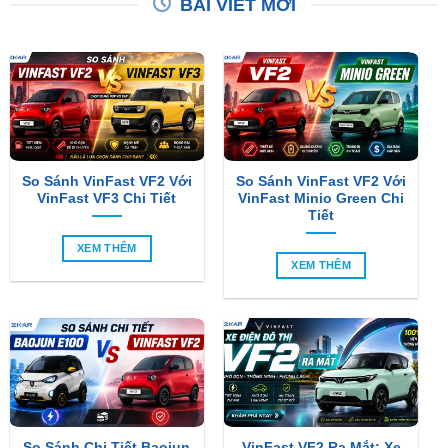
So Sánh VinFast VF2 Với
So Sánh VinFast VF2 Với
VinFast VF3 Chi Tiết
VinFast Minio Green Chi
Tiết
XEM THÊM
XEM THÊM
So Sánh Chi Tiết Baojun
VinFast VF2 Ra Mắt: Xe
E100 Và VinFast VF2
Điện Đô Thị Giá Chỉ 188
Triệu Đồng