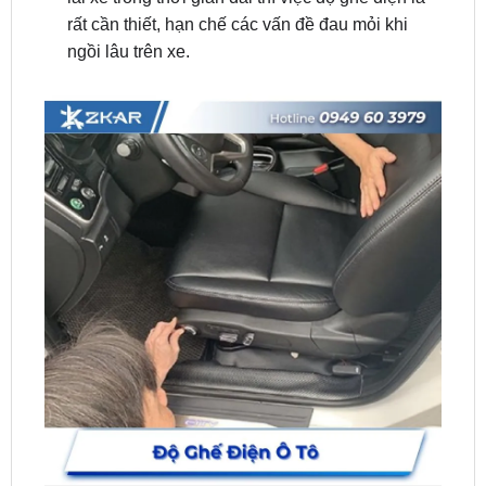
Độ Ghế Điện Ô Tô: Tăng Tính An Toàn Khi Lái Xe