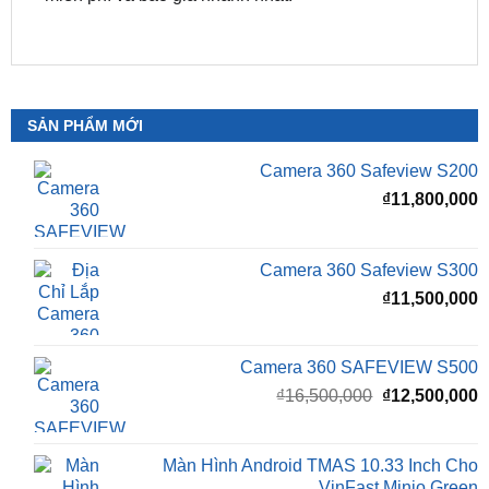
SẢN PHẨM MỚI
Camera 360 Safeview S200
₫
11,800,000
Camera 360 Safeview S300
₫
11,500,000
Camera 360 SAFEVIEW S500
Giá
G
₫
16,500,000
₫
12,500,000
gốc
h
là:
t
₫16,500,000.
l
Màn Hình Android TMAS 10.33 Inch Cho
₫
VinFast Minio Green
₫
8,000,000