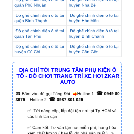
quận Bình Thạnh
huyện Hóc Môn
Độ ghế chỉnh điện ô tô tại
Độ ghế chỉnh điện ô tô tại
quận Tân Phú
huyện Bình Chánh
Độ ghế chỉnh điện ô tô tại
Độ ghế chỉnh điện ô tô tại
huyện Củ Chi
huyện Cần Giờ
ĐỊA CHỈ TỚI TRUNG TÂM PHỤ KIỆN Ô
TÔ - ĐỒ CHƠI TRANG TRÍ XE HƠI ZKAR
AUTO
☎
☎
Bấm vào để gọi Tổng Đài
Hotline 1:
0949 60
☎
3979
– Hotline 2:
0987 801 029
✅ Tới nâng cấp, lắp đặt tận nơi tại Tp.HCM và
các tỉnh lân cận
✅ Cam kết: Tư vấn tận nơi miễn phí, hàng hóa
kém chất lượng ( hay lỗi do nhà sản xuất ) =>
hoàn tiền 100%.