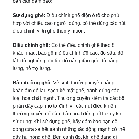
hợp với chiều cao người dùng, có thể dùng các nút
điều chỉnh vị trí ghế theo ý muốn.
Điều chỉnh ghế:
Có thể điều chỉnh ghế theo 8
khác nhau, bao gồm điều chỉnh độ cao, độ sâu, độ
lật, độ nghiêng, độ lùi, độ nâng đầu gối, độ nâng
lưng, hỗ trợ lưng.
Bảo dưỡng ghế:
Vệ sinh thường xuyên bằng
khăn ẩm để lau sạch bề mặt ghế, tránh dùng các
loại hóa chất mạnh. Thường xuyên kiểm tra các bộ
phận dây cáp, mô tơ định vị, các nút điều khiển
thường xuyên để đảm bảo hoạt động tốt.Lưu ý khi
sử dụng: Khi sử dụng ghế, hãy đảm bảo bạn đã
đóng cửa xe hết,tránh những tác động mạnh có thể
gây hư hỏng ghế. Bên cạnh đó, khi ghế đang di
chuyển, không nên đặt bất kỳ đồ vật nào trên ghế,
để tránh gây nguy hiểm cho bạn và những người