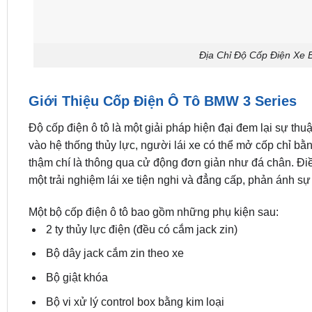
Địa Chỉ Độ Cốp Điện Xe
Giới Thiệu Cốp Điện Ô Tô BMW 3 Series
Độ cốp điện ô tô là một giải pháp hiện đại đem lại sự thuậ
vào hệ thống thủy lực, người lái xe có thể mở cốp chỉ bằ
thậm chí là thông qua cử động đơn giản như đá chân. Đi
một trải nghiệm lái xe tiện nghi và đẳng cấp, phản ánh sự 
Một bộ cốp điện ô tô bao gồm những phụ kiện sau:
2 ty thủy lực điện (đều có cắm jack zin)
Bộ dây jack cắm zin theo xe
Bộ giật khóa
Bộ vi xử lý control box bằng kim loại