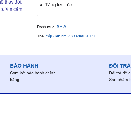
ể thay đổi.
Tặng led cốp
ợp. Xin cảm
Danh mục:
BMW
Thẻ:
cốp điện bmw 3 series 2013+
BẢO HÀNH
ĐỔI TRẢ
Cam kết bảo hành chính
Đổi trả dễ 
hãng
Sản phẩm bị