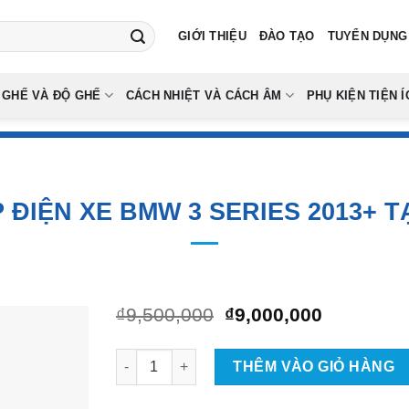
GIỚI THIỆU
ĐÀO TẠO
TUYỂN DỤNG
 GHẾ VÀ ĐỘ GHẾ
CÁCH NHIỆT VÀ CÁCH ÂM
PHỤ KIỆN TIỆN Í
 ĐIỆN XE BMW 3 SERIES 2013+ T
Giá
Giá
₫
9,500,000
₫
9,000,000
gốc
hiện
là:
tại
Gắn Cốp Điện Xe BMW 3 Series 2013+ Tại TPH
₫9,500,000.
là:
THÊM VÀO GIỎ HÀNG
₫9,000,00