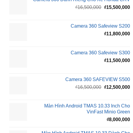
Giá
G
₫
16,500,000
₫
15,500,000
gốc
h
là:
t
₫16,500,000.
l
Camera 360 Safeview S200
₫
₫
11,800,000
Camera 360 Safeview S300
₫
11,500,000
Camera 360 SAFEVIEW S500
Giá
G
₫
16,500,000
₫
12,500,000
gốc
h
là:
t
₫16,500,000.
l
Màn Hình Android TMAS 10.33 Inch Cho
₫
VinFast Minio Green
₫
8,000,000