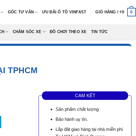
0
GÓC TƯ VẤN
ƯU ĐÃI Ô TÔ VINFAST
GIỎ HÀNG /
₫
0
CH
CHĂM SÓC XE
ĐỒ CHƠI THEO XE
TIN TỨC
ẠI TPHCM
CAM KẾT
Sản phẩm chất lượng
CM số lượng
Bảo hành uy tín.
0.
Lắp đặt giao hàng tại nhà miễn phí