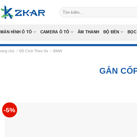
Skip
Tìm
to
kiếm:
content
MÀN HÌNH Ô TÔ
CAMERA Ô TÔ
ÂM THANH
ĐỘ ĐÈN
BỌC
rang chủ
/
Đồ Chơi Theo Xe
/
BMW
GẮN CỐP
-5%