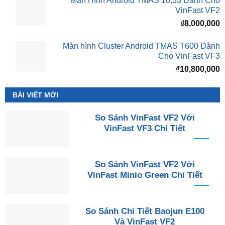
Màn Hình Android TMAS 10.33 Dành Cho
VinFast VF2
₫
8,000,000
Màn hình Cluster Android TMAS T600 Dành
Cho VinFast VF3
₫
10,800,000
BÀI VIẾT MỚI
So Sánh VinFast VF2 Với
VinFast VF3 Chi Tiết
So Sánh VinFast VF2 Với
VinFast Minio Green Chi Tiết
So Sánh Chi Tiết Baojun E100
Và VinFast VF2