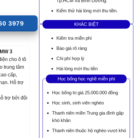
Tp.HCM và Bình Dương.
Kiểm thử hài lòng mới thu tiền.
60 3979
KHÁC BIỆT
Kiểm tra miễn phí
Báo giá rõ ràng
BMW 3
Chi phí hợp lý
điện cho ô tô
o trung tâm
Hài lòng mới thu tiền
cao cấp,
Học bổng học nghề miễn phí
hạn. Hỗ trợ
Học bổng trị giá 25.000.000 đồng
 trợ bởi đội
Học sinh, sinh viên nghèo
Thanh niên miền Trung gia đình gặp
khó khăn
Thanh niên thuộc hộ nghèo vượt khó