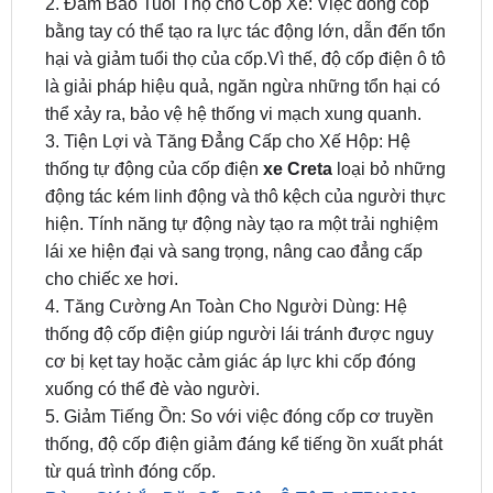
2. Đảm Bảo Tuổi Thọ cho Cốp Xe: Việc đóng cốp
bằng tay có thể tạo ra lực tác động lớn, dẫn đến tổn
hại và giảm tuổi thọ của cốp.Vì thế, độ cốp điện ô tô
là giải pháp hiệu quả, ngăn ngừa những tổn hại có
thể xảy ra, bảo vệ hệ thống vi mạch xung quanh.
3. Tiện Lợi và Tăng Đẳng Cấp cho Xế Hộp: Hệ
thống tự động của cốp điện
xe Creta
loại bỏ những
động tác kém linh động và thô kệch của người thực
hiện. Tính năng tự động này tạo ra một trải nghiệm
lái xe hiện đại và sang trọng, nâng cao đẳng cấp
cho chiếc xe hơi.
4. Tăng Cường An Toàn Cho Người Dùng: Hệ
thống độ cốp điện giúp người lái tránh được nguy
cơ bị kẹt tay hoặc cảm giác áp lực khi cốp đóng
xuống có thể đè vào người.
5. Giảm Tiếng Ồn: So với việc đóng cốp cơ truyền
thống, độ cốp điện giảm đáng kể tiếng ồn xuất phát
từ quá trình đóng cốp.