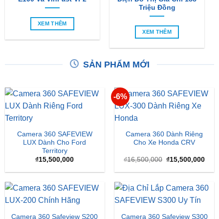
Triệu Đồng
XEM THÊM
XEM THÊM
SẢN PHẨM MỚI
-6%
Camera 360 SAFEVIEW
Camera 360 Dành Riêng
LUX Dành Cho Ford
Cho Xe Honda CRV
Territory
Giá
Giá
₫
15,500,000
₫
16,500,000
₫
15,500,000
gốc
hiện
là:
tại
₫16,500,000.
là:
₫15,
Camera 360 Safeview S200
Camera 360 Safeview S300