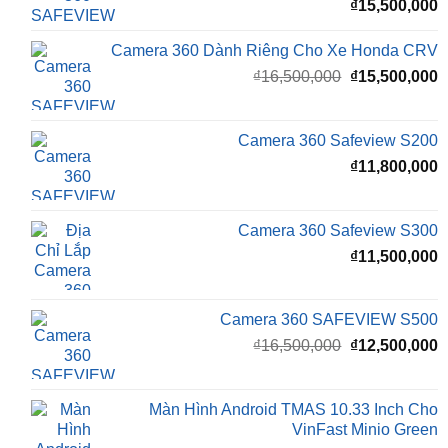
₫
15,500,000
Camera 360 Dành Riêng Cho Xe Honda CRV
Giá
G
₫
16,500,000
₫
15,500,000
gốc
h
là:
t
₫16,500,000.
l
Camera 360 Safeview S200
₫
₫
11,800,000
Camera 360 Safeview S300
₫
11,500,000
Camera 360 SAFEVIEW S500
Giá
G
₫
16,500,000
₫
12,500,000
gốc
h
là:
t
₫16,500,000.
l
Màn Hình Android TMAS 10.33 Inch Cho
₫
VinFast Minio Green