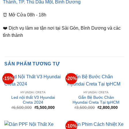
Thành, TP. Thủ Dầu Một, Bình Dương
⏰ Mở Cửa 08h - 18h
❤️ Dịch vụ làm xe tận nơi tại Sài Gòn, Bình Dương và các
tỉnh thành
SẢN PHẨM TƯƠNG TỰ
-15%
-20%
HYUNDAI CRETA
HYUNDAI CRETA
Led nội thất V3 Hyundai
Gắn Bệ Bước Chân
Creta 2024
Hyundai Creta Tại tpHCM
Giá
Giá
Giá
Giá
₫
6,500,000
₫
5,500,000
₫
3,500,000
₫
2,800,000
gốc
hiện
gốc
hiện
là:
tại
là:
tại
₫6,500,000.
là:
₫3,500,000.
là:
₫5,500,000.
₫2,80
-10%