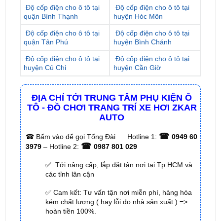
Độ cốp điện cho ô tô tại
Độ cốp điện cho ô tô tại
quận Bình Thạnh
huyện Hóc Môn
Độ cốp điện cho ô tô tại
Độ cốp điện cho ô tô tại
quận Tân Phú
huyện Bình Chánh
Độ cốp điện cho ô tô tại
Độ cốp điện cho ô tô tại
huyện Củ Chi
huyện Cần Giờ
ĐỊA CHỈ TỚI TRUNG TÂM PHỤ KIỆN Ô
TÔ - ĐỒ CHƠI TRANG TRÍ XE HƠI ZKAR
AUTO
☎
☎
Bấm vào để gọi Tổng Đài
Hotline 1:
0949 60
☎
3979
– Hotline 2:
0987 801 029
✅ Tới nâng cấp, lắp đặt tận nơi tại Tp.HCM và
các tỉnh lân cận
✅ Cam kết: Tư vấn tận nơi miễn phí, hàng hóa
kém chất lượng ( hay lỗi do nhà sản xuất ) =>
hoàn tiền 100%.