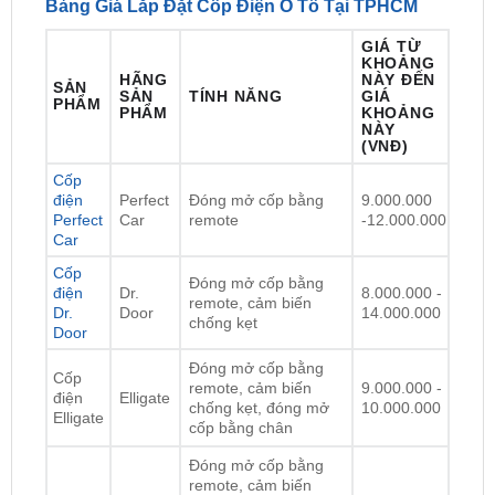
Bảng Giá Lắp Đặt Cốp Điện Ô Tô Tại TPHCM
GIÁ TỪ
KHOẢNG
HÃNG
NÀY ĐẾN
SẢN
SẢN
TÍNH NĂNG
GIÁ
PHẨM
PHẨM
KHOẢNG
NÀY
(VNĐ)
Cốp
điện
Perfect
Đóng mở cốp bằng
9.000.000
Perfect
Car
remote
-12.000.000
Car
Cốp
Đóng mở cốp bằng
điện
Dr.
8.000.000 -
remote, cảm biến
Dr.
Door
14.000.000
chống kẹt
Door
Đóng mở cốp bằng
Cốp
remote, cảm biến
9.000.000 -
điện
Elligate
chống kẹt, đóng mở
10.000.000
Elligate
cốp bằng chân
Đóng mở cốp bằng
remote, cảm biến