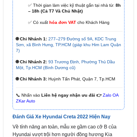
✅ Thời gian làm việc kỹ thuật gắn tại nhà từ:
8h
– 18h (Cả T7 Và Chủ Nhật)
✅ Có xuất
hóa đơn VAT
cho Khách Hàng
🌐 Chi Nhánh 1:
277–279 Đường số 9A, KDC Trung
Sơn, xã Bình Hưng, TP.HCM (giáp khu Him Lam Quận
7)
🌐 Chi Nhánh 2:
93 Trương Định, Phường Thủ Dầu
Một, Tp.HCM (Bình Dương cũ)
🌐 Chi Nhánh 3:
Huỳnh Tấn Phát, Quận 7, Tp.HCM
📞 Nhấn vào
Liên hệ ngay nhận ưu đãi 👉
Zalo OA
ZKar Auto
Đánh Giá Xe Hyundai Creta 2022 Hiện Nay
Về tính năng an toàn, mẫu xe gầm cao cỡ B của
Hyundai vượt trội hơn người đồng hương Kia