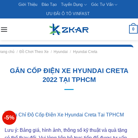
Skip
Giới Thiệu
Đào Tạo
Tuyển Dụng
Góc Tư Vấn
to
ƯU ĐÃI Ô TÔ VINFAST
content
0
rang chủ
/
Đồ Chơi Theo Xe
/
Hyundai
/
Hyundai Creta
GẮN CỐP ĐIỆN XE HYUNDAI CRETA
2022 TẠI TPHCM
-5%
Lưu ý: Bảng giá, hình ảnh, thông số kỹ thuật và quà tặng
có thể thay đổi. Vui lòng liên hê trực tiếp để được tư vấn