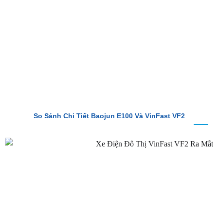
So Sánh Chi Tiết Baojun E100 Và VinFast VF2