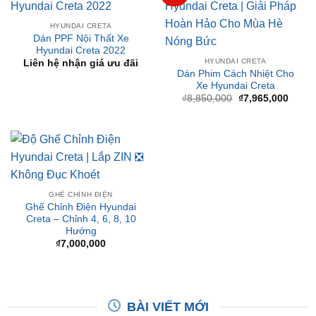
HYUNDAI CRETA
Dán PPF Nội Thất Xe
Hyundai Creta 2022
HYUNDAI CRETA
Liên hệ nhận giá ưu đãi
Dán Phim Cách Nhiệt Cho
Xe Hyundai Creta
Giá
Giá
₫
8,850,000
₫
7,965,000
gốc
hiện
là:
tại
₫8,850,000.
là:
₫7,96
GHẾ CHỈNH ĐIỆN
Ghế Chỉnh Điện Hyundai
Creta – Chỉnh 4, 6, 8, 10
Hướng
₫
7,000,000
BÀI VIẾT MỚI