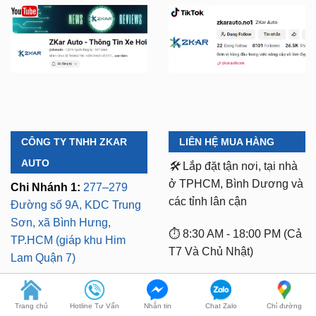
CÔNG TY TNHH ZKAR
LIÊN HỆ MUA HÀNG
AUTO
🛠️
Lắp đặt tận nơi, tại nhà
ở TPHCM, Bình Dương và
Chi Nhánh 1:
277–279
các tỉnh lân cận
Đường số 9A, KDC Trung
Sơn, xã Bình Hưng,
⏱️ 8:30 AM - 18:00 PM (Cả
TP.HCM (giáp khu Him
T7 Và Chủ Nhật)
Lam Quận 7)
Mã số thuế:
0318103254 -
Chi Nhánh 2:
93 Trương
Ngày cấp phép:
Trang chủ
Hotline Tư Vấn
Nhắn tin
Chat Zalo
Chỉ đường
Định, P. Thủ Dầu Một,