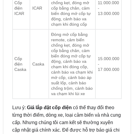
Cốp
chống kẹt, đóng mở
11.000.000
điện
ICAR
cốp bằng chân, cảm
-
ICAR
biến đóng mở cốp tự
13.000.000
động, cảnh báo va
chạm khi đóng cốp
Đóng mở cốp bằng
remote, cảm biến
chống kẹt, đóng mở
cốp bằng chân, cảm
biến đóng mở cốp tự
Cốp
15.000.000
động, cảnh báo va
điện
Caska
-
chạm khi đóng cốp,
Caska
17.000.000
cảnh báo va chạm khi
mở cốp, cảnh báo áp
suất lốp, cảnh báo
chống trộm, cảnh báo
va chạm khi lùi xe
Lưu ý:
Giá lắp đặt cốp điện
có thể thay đổi theo
từng thời điểm, dòng xe, loại cảm biến và nhà cung
cấp. Nhưng chúng tôi cam kết sẽ thường xuyên
cập nhật giá chính xác. Để được hỗ trợ báo giá chi