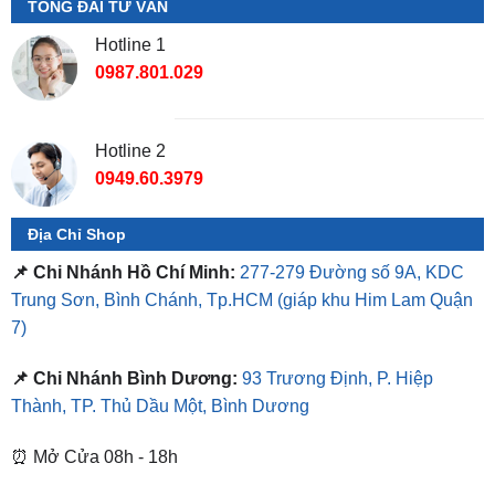
0987.801.029
Hotline 2
0949.60.3979
Địa Chỉ Shop
📌 Chi Nhánh Hồ Chí Minh:
277-279 Đường số 9A, KDC
Trung Sơn, Bình Chánh, Tp.HCM
(giáp khu Him Lam Quận
7)
📌 Chi Nhánh Bình Dương:
93 Trương Định, P. Hiệp
Thành, TP. Thủ Dầu Một, Bình Dương
⏰ Mở Cửa 08h - 18h
❤️ Dịch vụ làm xe tận nơi tại Sài Gòn, Bình Dương và các
tỉnh thành