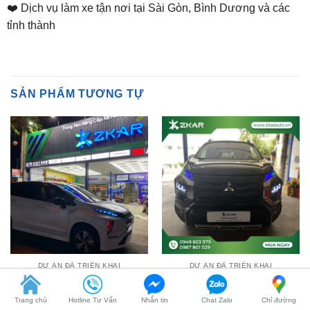
SẢN PHẨM TƯƠNG TỰ
DỰ ÁN ĐÃ TRIỂN KHAI
DỰ ÁN ĐÃ TRIỂN KHAI
Độ Đèn Led Mí Ô Tô
Đèn Led Mí Xe Xpander
Xpander – Giá Từ 4tr
2022-2023 – Giá Chỉ Từ 4tr
₫
4,000,000
₫
4,000,000
Trang chủ
Hotline Tư Vấn
Nhắn tin
Chat Zalo
Chỉ đường