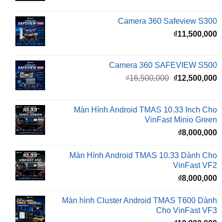
₫
11,500,000
Camera 360 SAFEVIEW S500
Giá
G
₫
16,500,000
₫
12,500,000
gốc
h
là:
t
₫16,500,000.
l
Màn Hình Android TMAS 10.33 Inch Cho
₫
VinFast Minio Green
₫
8,000,000
Màn Hình Android TMAS 10.33 Dành Cho
VinFast VF2
₫
8,000,000
Màn hình Cluster Android TMAS T600 Dành
Cho VinFast VF3
₫
10,800,000
Màn hình Cluster Android TMAS T500 Dành