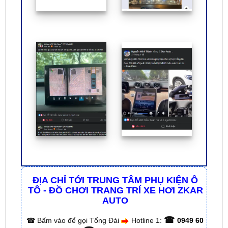
ĐỊA CHỈ TỚI TRUNG TÂM PHỤ KIỆN Ô
TÔ - ĐỒ CHƠI TRANG TRÍ XE HƠI ZKAR
AUTO
☎
☎
Bấm vào để gọi Tổng Đài
Hotline 1:
0949 60
☎
3979
– Hotline 2:
0987 801 029
✅ Tới nâng cấp, lắp đặt tận nơi tại Tp.HCM và