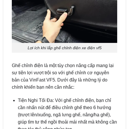
Lợi ích khi lắp ghế chỉnh điện xe điện vf5
Ghế chỉnh điện là một tùy chọn nâng cấp mang lại
sự tiện lợi vượt trội so với ghế chỉnh cơ nguyên
bản của VinFast VF5. Dưới đây là những lý do
chính khiến bạn nên cân nhắc:
Tiện Nghi Tối Đa: Với ghế chỉnh điện, bạn chỉ
cần nhấn nút để điều chỉnh ghế theo 6 hướng
(trượt lên/xuống, ngã lưng ghế, nâng/hạ ghế),
giúp tìm tư thế ngồi thoải mái nhất mà không cần
thao tác thủ công phức tạp.
Nâng Tầm Đẳng Cấp: Ghế chỉnh điện là tính