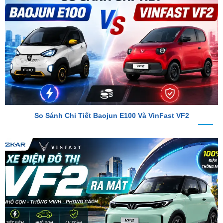
So Sánh Chi Tiết Baojun E100 Và VinFast VF2