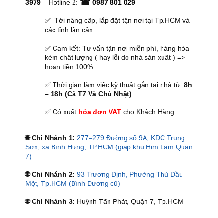
các tỉnh lân cận
✅ Cam kết: Tư vấn tận nơi miễn phí, hàng hóa
kém chất lượng ( hay lỗi do nhà sản xuất ) =>
hoàn tiền 100%.
✅ Thời gian làm việc kỹ thuật gắn tại nhà từ:
8h
– 18h (Cả T7 Và Chủ Nhật)
✅ Có xuất
hóa đơn VAT
cho Khách Hàng
🌐 Chi Nhánh 1:
277–279 Đường số 9A, KDC Trung
Sơn, xã Bình Hưng, TP.HCM (giáp khu Him Lam Quận
7)
🌐 Chi Nhánh 2:
93 Trương Định, Phường Thủ Dầu
Một, Tp.HCM (Bình Dương cũ)
🌐 Chi Nhánh 3:
Huỳnh Tấn Phát, Quận 7, Tp.HCM
📞 Nhấn vào
Liên hệ ngay nhận ưu đãi 👉
Zalo OA
ZKar Auto