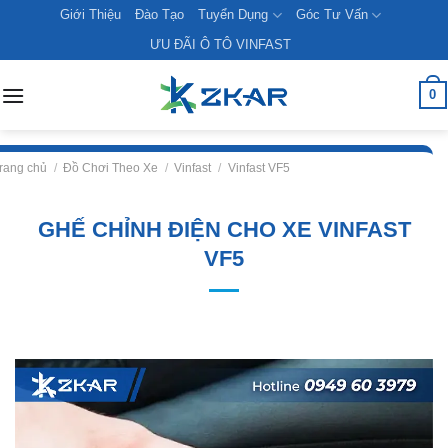
Skip
Giới Thiệu
Đào Tạo
Tuyển Dụng
Góc Tư Vấn
to
ƯU ĐÃI Ô TÔ VINFAST
content
0
rang chủ
/
Đồ Chơi Theo Xe
/
Vinfast
/
Vinfast VF5
GHẾ CHỈNH ĐIỆN CHO XE VINFAST
VF5