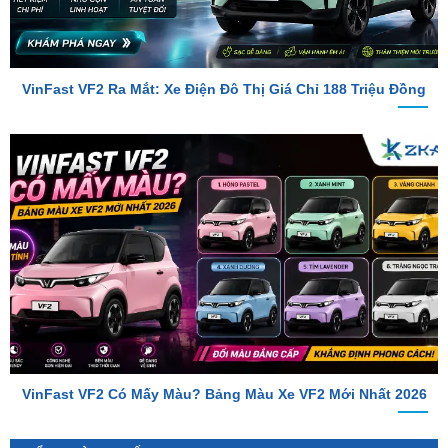
VinFast VF2 Ra Mắt: Xe Điện Đô Thị Giá Chỉ 188 Triệu Đồng
VinFast VF2 Có Mấy Màu? Bảng Màu Xe VF2 Mới Nhất 2026
TỔNG ĐÀI TƯ VẤN
Hotline 1