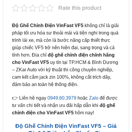
Độ Ghế Chỉnh Điện VinFast VF5
không chỉ là giải
pháp tối ưu hóa sự thoải mái và tiện nghi trong quá
trình lái xe, mà còn là bước nâng cấp thiết thực
giúp chiếc VF5 trở nên hiện đại, sang trọng và cá
tính hơn. Địa chỉ
độ ghế chỉnh điện chính hãng
cho VinFast VF5
uy tín tại TP.HCM & Bình Dương
– ZKar Auto với kỹ thuật thi công chuyên nghiệp,
cam kết cắm jack zin 100%, không cắt trích dây,
đảm bảo an toàn hệ thống điện.
👉 Liên hệ ngay
0949.60.3979
hoặc
Zalo
để được
tư vấn chi tiết và nhận ưu đãi hấp dẫn khi
độ ghế
chỉnh điện cho VinFast VF5
hôm nay!
Độ Ghế Chỉnh Điện VinFast VF5 – Giá
Từ 6.8 Triệu, Lắp Chuẩn Zin