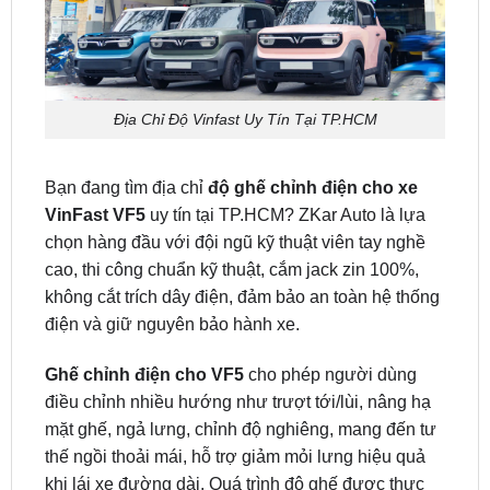
Địa Chỉ Độ Vinfast Uy Tín Tại TP.HCM
Bạn đang tìm địa chỉ
độ ghế chỉnh điện cho xe
VinFast VF5
uy tín tại TP.HCM? ZKar Auto là lựa
chọn hàng đầu với đội ngũ kỹ thuật viên tay nghề
cao, thi công chuẩn kỹ thuật, cắm jack zin 100%,
không cắt trích dây điện, đảm bảo an toàn hệ thống
điện và giữ nguyên bảo hành xe.
Ghế chỉnh điện cho VF5
cho phép người dùng
điều chỉnh nhiều hướng như trượt tới/lùi, nâng hạ
mặt ghế, ngả lưng, chỉnh độ nghiêng, mang đến tư
thế ngồi thoải mái, hỗ trợ giảm mỏi lưng hiệu quả
khi lái xe đường dài. Quá trình độ ghế được thực
hiện nhanh chóng, sạch sẽ và bảo hành dài hạn.