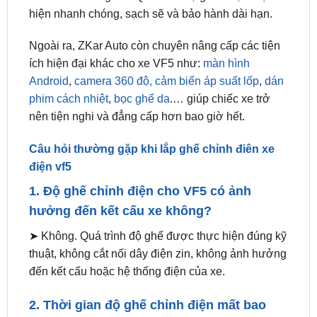
Ngoài ra, ZKar Auto còn chuyên nâng cấp các tiện
ích hiện đại khác cho xe VF5 như:
màn hình
Android
,
camera 360 độ,
cảm biến áp suất lốp
,
dán
phim cách nhiệt
,
bọc ghế da
.… giúp chiếc xe trở
nên tiện nghi và đẳng cấp hơn bao giờ hết.
Câu hỏi thường gặp khi lắp ghế chỉnh điên xe
điện vf5
1. Độ ghế chỉnh điện cho VF5 có ảnh
hưởng đến kết cấu xe không?
➤ Không. Quá trình độ ghế được thực hiện đúng kỹ
thuật, không cắt nối dây điện zin, không ảnh hưởng
đến kết cấu hoặc hệ thống điện của xe.
2. Thời gian độ ghế chỉnh điện mất bao
lâu?
➤ Thời gian thi công trung bình từ 3 – 5 tiếng, tùy