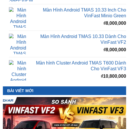
₫
VinFast Minio Green
₫
8,000,000
Màn Hình Android TMAS 10.33 Dành Cho
VinFast VF2
₫
8,000,000
Màn hình Cluster Android TMAS T600 Dành
Cho VinFast VF3
₫
10,800,000
BÀI VIẾT MỚI