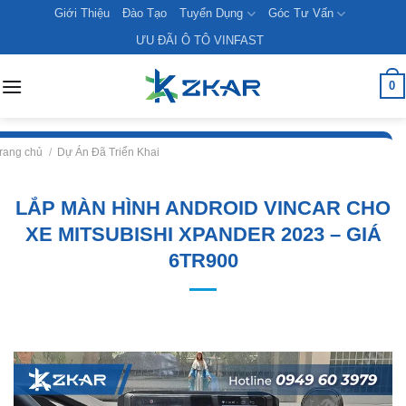
Skip
Giới Thiệu
Đào Tạo
Tuyển Dụng
Góc Tư Vấn
to
ƯU ĐÃI Ô TÔ VINFAST
content
0
rang chủ
/
Dự Án Đã Triển Khai
LẮP MÀN HÌNH ANDROID VINCAR CHO
XE MITSUBISHI XPANDER 2023 – GIÁ
6TR900