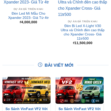
Đèn Led Mí Mẫu Cho
Xpander 2023- Giá Từ 4tr
DỰ ÁN ĐÃ TRIỂN KHAI
₫
4,000,000
Đèn Bi Led X-Light V30
Ultra và Chỉnh đèn cao thấp
cho Xpander Cross- Giá
11tr500
₫
11,500,000
BÀI VIẾT MỚI
So Sánh VinFast VF2 Với
So Sánh VinFast VF2 Với
VinFast VF3 Chi Tiết
VinFast Minio Green Chi
Tiết