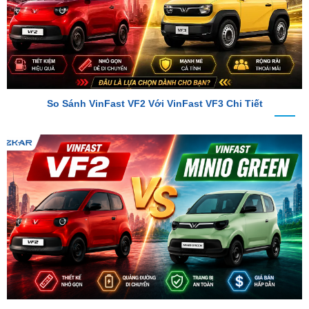
So Sánh VinFast VF2 Với VinFast VF3 Chi Tiết
So Sánh VinFast VF2 Với VinFast Minio Green Chi Tiết