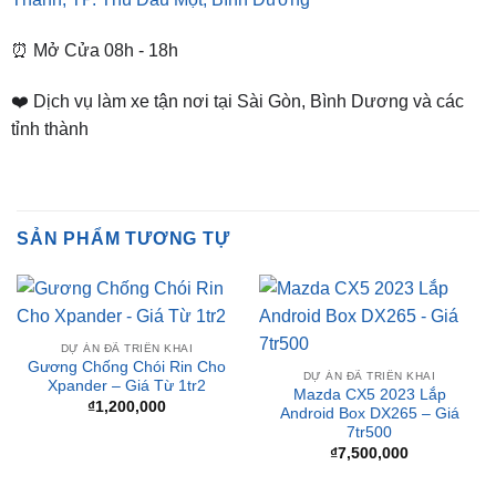
❤️ Dịch vụ làm xe tận nơi tại Sài Gòn, Bình Dương và các
tỉnh thành
SẢN PHẨM TƯƠNG TỰ
DỰ ÁN ĐÃ TRIỂN KHAI
Gương Chống Chói Rin Cho
DỰ ÁN ĐÃ TRIỂN KHAI
Xpander – Giá Từ 1tr2
Mazda CX5 2023 Lắp
₫
1,200,000
Android Box DX265 – Giá
7tr500
₫
7,500,000
-8%