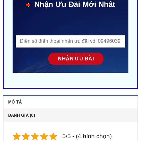
MÔ TẢ
ĐÁNH GIÁ (0)
5/5 - (4 bình chọn)
【 Trung Tâm 】➤
Lắp Màn Hình Android Vincar