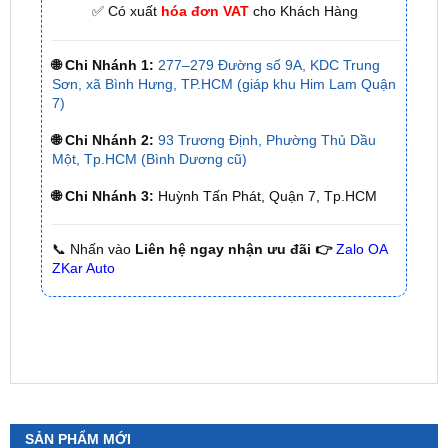
🌐 Chi Nhánh 1:
277–279 Đường số 9A, KDC Trung
Sơn, xã Bình Hưng, TP.HCM (giáp khu Him Lam Quận
7)
🌐 Chi Nhánh 2:
93 Trương Định, Phường Thủ Dầu
Một, Tp.HCM (Bình Dương cũ)
🌐 Chi Nhánh 3:
Huỳnh Tấn Phát, Quận 7, Tp.HCM
📞 Nhấn vào
Liên hệ ngay nhận ưu đãi 👉
Zalo OA
ZKar Auto
SẢN PHẨM MỚI
Camera 360 SAFEVIEW LUX Dành Cho Ford