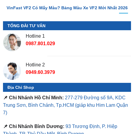
TỔNG ĐÀI TƯ VẤN
Hotline 1
0987.801.029
Hotline 2
0949.60.3979
Địa Chỉ Shop
📌 Chi Nhánh Hồ Chí Minh:
277-279 Đường số 9A, KDC
Trung Sơn, Bình Chánh, Tp.HCM
(giáp khu Him Lam Quận
7)
📌 Chi Nhánh Bình Dương:
93 Trương Định, P. Hiệp
Thành, TP. Thủ Dầu Một, Bình Dương
⏰ Mở Cửa 08h - 18h