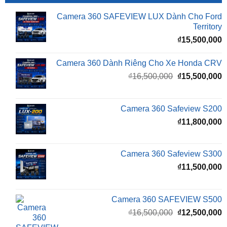
Territory
₫
15,500,000
Camera 360 Dành Riêng Cho Xe Honda CRV
Giá
G
₫
16,500,000
₫
15,500,000
gốc
h
là:
t
₫16,500,000.
l
Camera 360 Safeview S200
₫
₫
11,800,000
Camera 360 Safeview S300
₫
11,500,000
Camera 360 SAFEVIEW S500
Giá
G
₫
16,500,000
₫
12,500,000
gốc
h
là:
t
₫16,500,000.
l
Màn Hình Android TMAS 10.33 Inch Cho