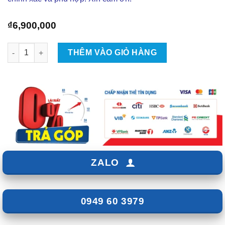
₫
6,900,000
Lắp Màn Hình Android Vincar Cho Xe Mitsubishi Xpander 2023 -
THÊM VÀO GIỎ HÀNG
ZALO
0949 60 3979