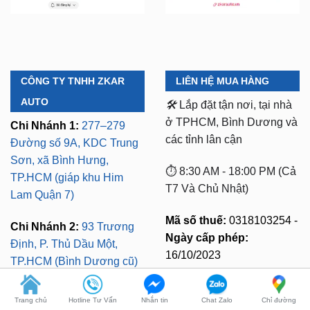
CÔNG TY TNHH ZKAR
LIÊN HỆ MUA HÀNG
AUTO
🛠️
Lắp đặt tận nơi, tại nhà
ở TPHCM, Bình Dương và
Chi Nhánh 1:
277–279
các tỉnh lân cận
Đường số 9A, KDC Trung
Sơn, xã Bình Hưng,
⏱️ 8:30 AM - 18:00 PM (Cả
TP.HCM (giáp khu Him
T7 Và Chủ Nhật)
Lam Quận 7)
Mã số thuế:
0318103254 -
Chi Nhánh 2:
93 Trương
Ngày cấp phép:
Định, P. Thủ Dầu Một,
16/10/2023
TP.HCM (Bình Dương cũ)
Có xuất VAT cho Công
Chi Nhánh 3:
Huỳnh Tấn
Ty
Phát, Quận 7, Tp.HCM
Trang chủ
Hotline Tư Vấn
Nhắn tin
Chat Zalo
Chỉ đường