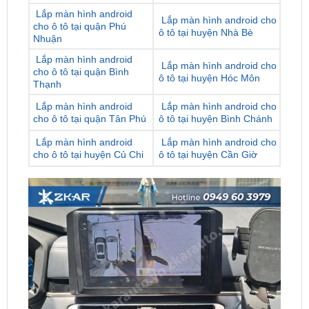
Nhuận
Lắp màn hình android
Lắp màn hình android cho
cho ô tô tại quận Bình
ô tô tại huyện Hóc Môn
Thạnh
Lắp màn hình android
Lắp màn hình android cho
cho ô tô tại quận Tân Phú
ô tô tại huyện Bình Chánh
Lắp màn hình android
Lắp màn hình android cho
cho ô tô tại huyện Củ Chi
ô tô tại huyện Cần Giờ