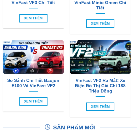
XEM THÊM
XEM THÊM
So Sánh Chi Tiết Baojun
VinFast VF2 Ra Mắt: Xe
E100 Và VinFast VF2
Điện Đô Thị Giá Chỉ 188
Triệu Đồng
XEM THÊM
XEM THÊM
SẢN PHẨM MỚI
-6%