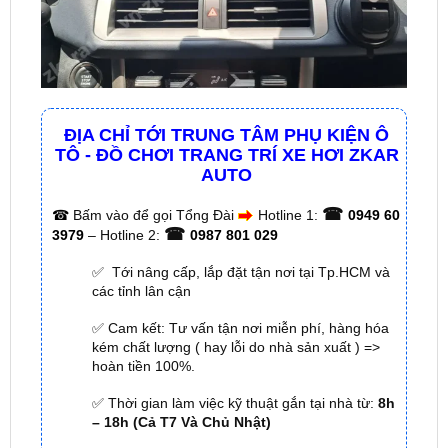
ĐỊA CHỈ TỚI TRUNG TÂM PHỤ KIỆN Ô
TÔ - ĐỒ CHƠI TRANG TRÍ XE HƠI ZKAR
AUTO
☎
☎
Bấm vào để gọi Tổng Đài
Hotline 1:
0949 60
☎
3979
– Hotline 2:
0987 801 029
✅ Tới nâng cấp, lắp đặt tận nơi tại Tp.HCM và
các tỉnh lân cận
✅ Cam kết: Tư vấn tận nơi miễn phí, hàng hóa
kém chất lượng ( hay lỗi do nhà sản xuất ) =>
hoàn tiền 100%.
✅ Thời gian làm việc kỹ thuật gắn tại nhà từ:
8h
– 18h (Cả T7 Và Chủ Nhật)
✅ Có xuất
hóa đơn VAT
cho Khách Hàng