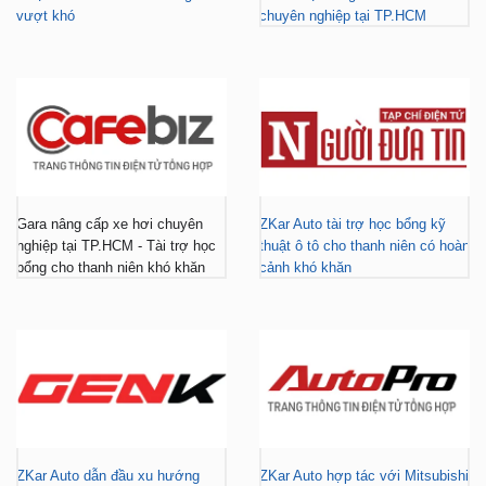
Gara nâng cấp xe hơi chuyên
ZKar Auto tài trợ học bổng kỹ
nghiệp tại TP.HCM - Tài trợ học
thuật ô tô cho thanh niên có hoàn
bổng cho thanh niên khó khăn
cảnh khó khăn
ZKar Auto dẫn đầu xu hướng
ZKar Auto hợp tác với Mitsubishi
“làm đẹp” nâng cấp VF3 “gây
Tiền Giang, khách Việt có thêm
bão” giới trẻ hiện nay
địa điểm lắp đặt...