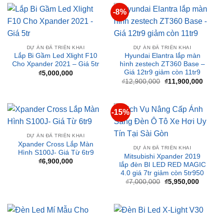
DỰ ÁN ĐÃ TRIỂN KHAI
DỰ ÁN ĐÃ TRIỂN KHAI
Lắp Bi Gầm Led Xlight F10
Hyundai Elantra lắp màn
Cho Xpander 2021 – Giá 5tr
hình zestech ZT360 Base –
Giá 12tr9 giảm còn 11tr9
₫
5,000,000
Giá
Giá
₫
12,900,000
₫
11,900,000
gốc
hiện
là:
tại
₫12,900,000.
là:
₫11,
-15%
DỰ ÁN ĐÃ TRIỂN KHAI
Xpander Cross Lắp Màn
DỰ ÁN ĐÃ TRIỂN KHAI
Hình S100J- Giá Từ 6tr9
Mitsubishi Xpander 2019
₫
6,900,000
lắp đèn BI LED RED MAGIC
4.0 giá 7tr giảm còn 5tr950
Giá
Giá
₫
7,000,000
₫
5,950,000
gốc
hiện
là:
tại
₫7,000,000.
là:
₫5,95
DỰ ÁN ĐÃ TRIỂN KHAI