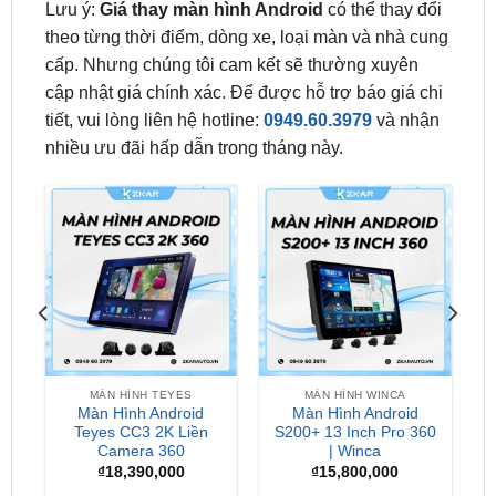
cấp. Nhưng chúng tôi cam kết sẽ thường xuyên
cập nhật giá chính xác. Để được hỗ trợ báo giá chi
tiết, vui lòng liên hệ hotline:
0949.60.3979
và nhận
nhiều ưu đãi hấp dẫn trong tháng này.
MÀN HÌNH TEYES
MÀN HÌNH WINCA
Màn Hình Android
Màn Hình Android
0
Teyes CC3 2K Liền
S200+ 13 Inch Pro 360
Camera 360
| Winca
₫
18,390,000
₫
15,800,000
Địa Chỉ Lắp Màn Hình Android Cho Ô