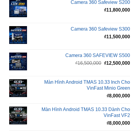
Camera 360 Safeview S300
₫
11,500,000
Camera 360 SAFEVIEW S500
Giá
G
₫
16,500,000
₫
12,500,000
gốc
h
là:
t
₫16,500,000.
l
Màn Hình Android TMAS 10.33 Inch Cho
₫
VinFast Minio Green
₫
8,000,000
Màn Hình Android TMAS 10.33 Dành Cho
VinFast VF2
₫
8,000,000
Màn hình Cluster Android TMAS T600 Dành
Cho VinFast VF3