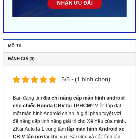
MÔ TẢ
ĐÁNH GIÁ (0)
5/5 - (1 bình chọn)
Bạn đang tìm
địa chỉ nâng cấp màn hình android
cho chiếc Honda CRV tại TPHCM
? Việc lắp đặt
một màn hình Android chính là giải pháp tuyệt vời
để nâng cấp tính năng giải trí cho Xế Yêu của mình.
ZKar Auto là 1 trung tâm
lắp màn hình Android xe
CR-V tận nơi
tại khu vực Sài Gòn và các tỉnh lân
cận. Liên hệ
ngay
0949.603.979
hoặc
0987.801.029
để được hỗ