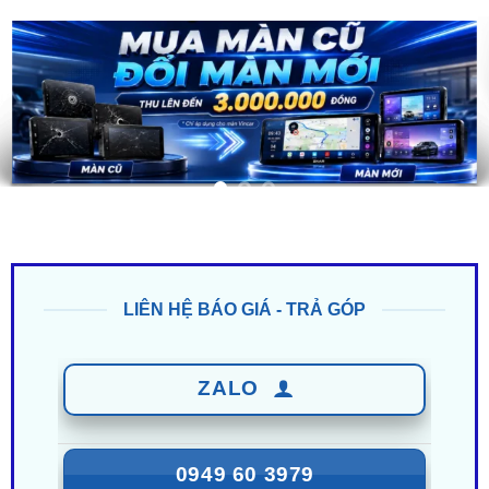
LIÊN HỆ BÁO GIÁ - TRẢ GÓP
ZALO
0949 60 3979