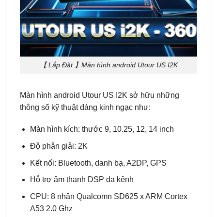
【 Lắp Đặt 】Màn hình android Utour US I2K
Màn hình android Utour US I2K sở hữu những
thông số kỹ thuật đáng kinh ngạc như:
Màn hình kích: thước 9, 10.25, 12, 14 inch
Độ phân giải: 2K
Kết nối: Bluetooth, danh bạ, A2DP, GPS
Hỗ trợ âm thanh DSP đa kênh
CPU: 8 nhân Qualcomn SD625 x ARM Cortex
A53 2.0 Ghz
Hỗ trợ: 4G LTE (Lắp thẻ SIM ) và tích hợp WIFI
Hệ điều hành: Android 10 và hệ điều hành zin