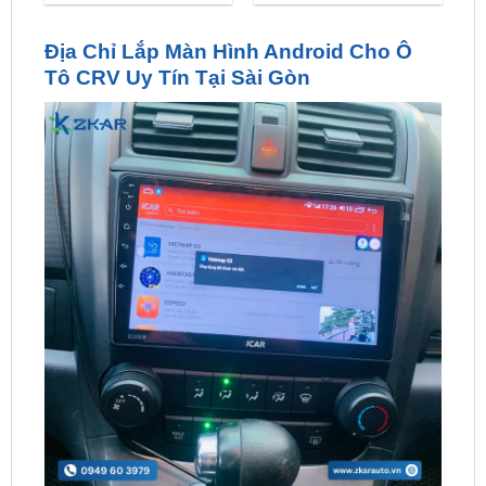
Tô CRV Uy Tín Tại Sài Gòn
Địa Chỉ Lắp Màn Hình Android Cho Ô Tô CRV Uy Tín