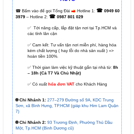
☎
3979
– Hotline 2:
0987 801 029
✅ Tới nâng cấp, lắp đặt tận nơi tại Tp.HCM và
các tỉnh lân cận
✅ Cam kết: Tư vấn tận nơi miễn phí, hàng hóa
kém chất lượng ( hay lỗi do nhà sản xuất ) =>
hoàn tiền 100%.
✅ Thời gian làm việc kỹ thuật gắn tại nhà từ:
8h
– 18h (Cả T7 Và Chủ Nhật)
✅ Có xuất
hóa đơn VAT
cho Khách Hàng
🌐 Chi Nhánh 1:
277–279 Đường số 9A, KDC Trung
Sơn, xã Bình Hưng, TP.HCM (giáp khu Him Lam Quận
7)
🌐 Chi Nhánh 2:
93 Trương Định, Phường Thủ Dầu
Một, Tp.HCM (Bình Dương cũ)
🌐 Chi Nhánh 3:
Huỳnh Tấn Phát, Quận 7, Tp.HCM