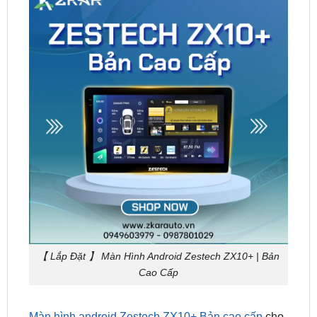
【 Lắp Đặt 】 Màn Hình Android Zestech ZX10+ | Bản
Cao Cấp
Màn hình android Zestech ZX10+ Bản cao cấp
cho
xế cưng không chỉ giúp bạn tiết kiệm chi phí so với
việc lắp riêng lẻ, tăng cao tính thẩm mỹ cho nội thất