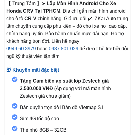
【 Trung Tâm 】➤
Lắp Màn Hình Android Cho Xe
Honda CRV Tại TPHCM
. Địa chỉ gắn màn hình android
cho ô tô
CR-V
chính hãng. Giá ưu đãi ✔️. ZKar Auto trung
tâm chuyên cung cấp phụ kiện – đồ chơi xe hơi cao cấp,
chính hãng uy tín. Bảo hành chuẩn mực dài hạn. Hỗ trợ
khách hãng trọn đời. Liên hệ ngay
0949.60.3979
hoặc
0987.801.029
để được hỗ trợ bởi đội
ngũ kỹ thuật viên tận tâm.
🎁 Khuyến mãi đặc biệt
Tặng Cảm biến áp suất lốp Zestech giá
3.500.000 VNĐ
(Áp dụng với mã màn hình
Zestech giá chưa giảm)
Bản quyền trọn đời Bản đồ Vietmap S1
Sim 4G tốc độ cao
Thẻ nhớ 8GB – 32GB