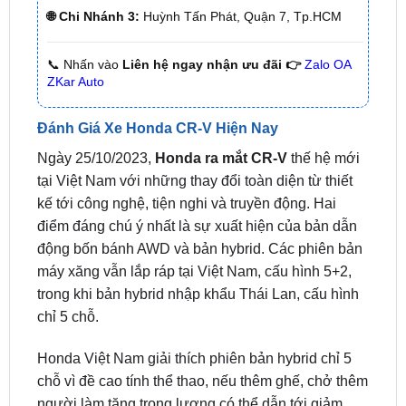
📞 Nhấn vào
Liên hệ ngay nhận ưu đãi 👉
Zalo OA
ZKar Auto
Đánh Giá Xe Honda CR-V Hiện Nay
Ngày 25/10/2023,
Honda ra mắt CR-V
thế hệ mới
tại Việt Nam với những thay đổi toàn diện từ thiết
kế tới công nghệ, tiện nghi và truyền động. Hai
điểm đáng chú ý nhất là sự xuất hiện của bản dẫn
động bốn bánh AWD và bản hybrid. Các phiên bản
máy xăng vẫn lắp ráp tại Việt Nam, cấu hình 5+2,
trong khi bản hybrid nhập khẩu Thái Lan, cấu hình
chỉ 5 chỗ.
Honda Việt Nam giải thích phiên bản hybrid chỉ 5
chỗ vì đề cao tính thể thao, nếu thêm ghế, chở thêm
người làm tăng trọng lượng có thể dẫn tới giảm
khả năng vận hành thể thao, linh hoạt. Nếu doanh
số bản hybrid tốt, hãng mới nghĩ tới chuyện lắp ráp