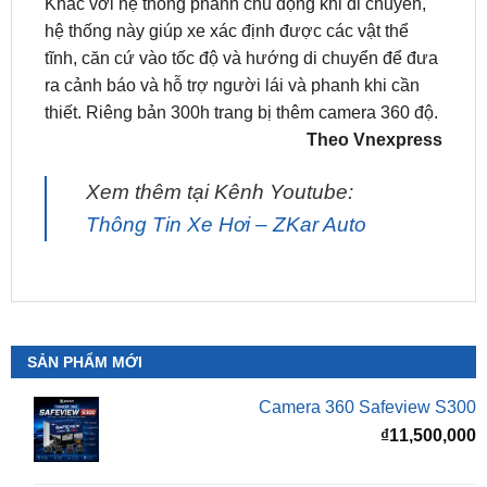
tĩnh, căn cứ vào tốc độ và hướng di chuyển để đưa
ra cảnh báo và hỗ trợ người lái và phanh khi cần
thiết. Riêng bản 300h trang bị thêm camera 360 độ.
Theo Vnexpress
Xem thêm tại Kênh Youtube:
Thông Tin Xe Hơi – ZKar Auto
SẢN PHẨM MỚI
Camera 360 Safeview S300
₫
11,500,000
Camera 360 SAFEVIEW S500
Giá
G
₫
16,500,000
₫
12,500,000