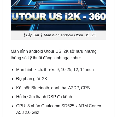
【 Lắp Đặt 】Màn hình android Utour US I2K
Màn hình android Utour US I2K sở hữu những
thông số kỹ thuật đáng kinh ngạc như:
Màn hình kích: thước 9, 10.25, 12, 14 inch
Độ phân giải: 2K
Kết nối: Bluetooth, danh bạ, A2DP, GPS
Hỗ trợ âm thanh DSP đa kênh
CPU: 8 nhân Qualcomn SD625 x ARM Cortex
A53 2.0 Ghz
Hỗ trợ: 4G LTE (Lắp thẻ SIM ) và tích hợp WIFI
Hệ điều hành: Android 10 và hệ điều hành zin