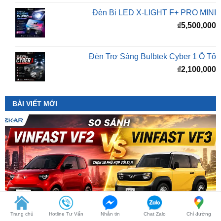
Đèn Trợ Sáng Bulbtek Cyber 1 Ô Tô
₫
2,100,000
BÀI VIẾT MỚI
Trang chủ
Hotline Tư Vấn
Nhắn tin
Chat Zalo
Chỉ đường
So Sánh VinFast VF2 Với VinFast VF3 Chi Tiết