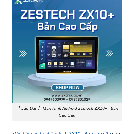
【 Lắp Đặt 】 Màn Hình Android Zestech ZX10+ | Bản
Cao Cấp
Màn hình android Zestech ZX10+ Bản cao cấp
cho
xế cưng không chỉ giúp bạn tiết kiệm chi phí so với
việc lắp riêng lẻ, tăng cao tính thẩm mỹ cho nội thất