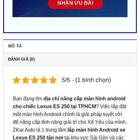
MÔ TẢ
ĐÁNH GIÁ (0)
5/5 - (1 bình chọn)
Bạn đang tìm
địa chỉ nâng cấp màn hình android
cho chiếc Lexus ES 250 tại TPHCM
? Việc lắp đặt
một màn hình Android chính là giải pháp tuyệt vời
để nâng cấp tính năng giải trí cho Xế Yêu của mình.
ZKar Auto là 1 trung tâm
lắp màn hình Android xe
Lexus ES 250 tận nơi
tại khu vực Sài Gòn và các
tỉnh lân cận. Liên hệ
ngay
0949.603.979
hoặc
0987.801.029
để được hỗ