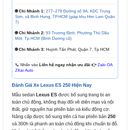
Sơn, xã Bình Hưng, TP.HCM (giáp khu Him Lam Quận
7)
🌐 Chi Nhánh 2:
93 Trương Định, Phường Thủ Dầu
Một, Tp.HCM (Bình Dương cũ)
🌐 Chi Nhánh 3:
Huỳnh Tấn Phát, Quận 7, Tp.HCM
📞 Nhấn vào
Liên hệ ngay nhận ưu đãi 👉
Zalo OA
ZKar Auto
Đánh Giá Xe Lexus ES 250 Hiện Nay
Mẫu sedan
Lexus ES
được bổ sung trang bị an
toàn chủ động, không thay đổi về diện mạo và nội
thất, giữ nguyên hai phiên bản và kiểu động cơ.
Nâng cấp được bổ sung trên cả hai phiên bản
250
và 300h là phanh an toàn chủ động khi chuẩn bị đỗ.
Khác với hệ thống phanh chủ động khi di chuyển,
hệ thống này giúp xe xác định được các vật thể