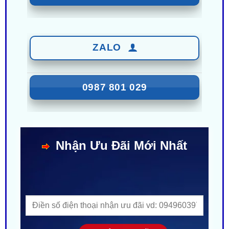
ZALO
0987 801 029
Nhận Ưu Đãi Mới Nhất