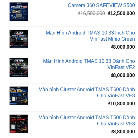
gốc
h
là:
t
₫16,500,000.
l
Màn Hình Android TMAS 10.33 Inch Cho
₫
VinFast Minio Green
₫
8,000,000
Màn Hình Android TMAS 10.33 Dành Cho
VinFast VF2
₫
8,000,000
Màn hình Cluster Android TMAS T600 Dành
Cho VinFast VF3
₫
10,800,000
Màn hình Cluster Android TMAS T500 Dành
Cho VinFast VF3
₫
8,800,000
Đèn Bi LED X-LIGHT F+ PRO MINI
₫
5,500,000