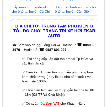
ĐỊA CHỈ TỚI TRUNG TÂM PHỤ KIỆN Ô
TÔ - ĐỒ CHƠI TRANG TRÍ XE HƠI ZKAR
AUTO
☎
☎
Bấm vào để gọi Tổng Đài
Hotline 1:
0949 60
☎
3979
– Hotline 2:
0987 801 029
✅ Tới nâng cấp, lắp đặt tận nơi tại Tp.HCM và
các tỉnh lân cận
✅ Cam kết: Tư vấn tận nơi miễn phí, hàng hóa
kém chất lượng ( hay lỗi do nhà sản xuất ) =>
hoàn tiền 100%.
✅ Thời gian làm việc kỹ thuật gắn tại nhà từ:
8h
– 18h (Cả T7 Và Chủ Nhật)
✅ Có xuất
hóa đơn VAT
cho Khách Hàng
🌐 Chi Nhánh 1:
277–279 Đường số 9A, KDC Trung