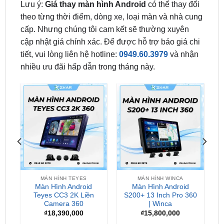
cấp. Nhưng chúng tôi cam kết sẽ thường xuyên
cập nhật giá chính xác. Để được hỗ trợ báo giá chi
tiết, vui lòng liên hệ hotline:
0949.60.3979
và nhận
nhiều ưu đãi hấp dẫn trong tháng này.
MÀN HÌNH TEYES
MÀN HÌNH WINCA
Màn Hình Android
Màn Hình Android
0
Teyes CC3 2K Liền
S200+ 13 Inch Pro 360
Camera 360
| Winca
₫
18,390,000
₫
15,800,000
Địa Chỉ Lắp Màn Hình Android Cho Ô