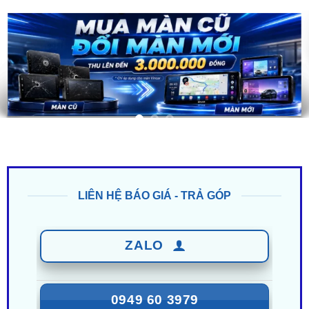
LIÊN HỆ BÁO GIÁ - TRẢ GÓP
ZALO
0949 60 3979