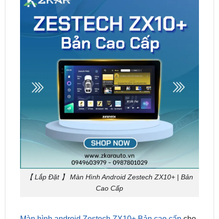
【 Lắp Đặt 】 Màn Hình Android Zestech ZX10+ | Bản
Cao Cấp
Màn hình android Zestech ZX10+ Bản cao cấp
cho
xế cưng không chỉ giúp bạn tiết kiệm chi phí so với
việc lắp riêng lẻ, tăng cao tính thẩm mỹ cho nội thất