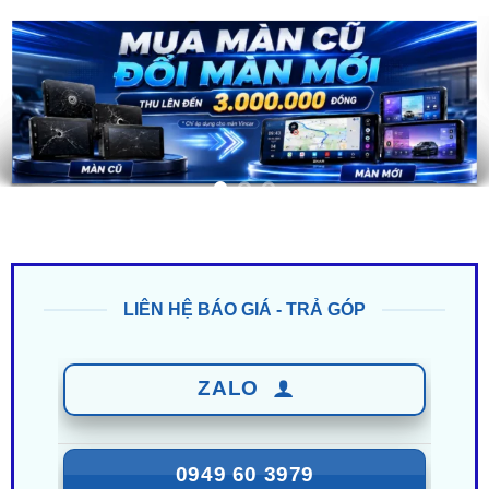
LIÊN HỆ BÁO GIÁ - TRẢ GÓP
ZALO
0949 60 3979