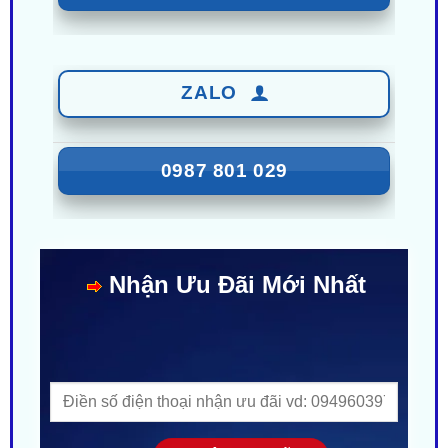
ZALO
0987 801 029
Nhận Ưu Đãi Mới Nhất