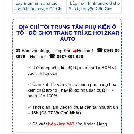
ĐỊA CHỈ TỚI TRUNG TÂM PHỤ KIỆN Ô
TÔ - ĐỒ CHƠI TRANG TRÍ XE HƠI ZKAR
AUTO
☎
☎
Bấm vào để gọi Tổng Đài
Hotline 1:
0949 60
☎
3979
– Hotline 2:
0987 801 029
✅ Tới nâng cấp, lắp đặt tận nơi tại Tp.HCM và
các tỉnh lân cận
✅ Cam kết: Tư vấn tận nơi miễn phí, hàng hóa
kém chất lượng ( hay lỗi do nhà sản xuất ) =>
hoàn tiền 100%.
✅ Thời gian làm việc kỹ thuật gắn tại nhà từ:
8h
– 18h (Cả T7 Và Chủ Nhật)
✅ Có xuất
hóa đơn VAT
cho Khách Hàng
🌐 Chi Nhánh 1:
277–279 Đường số 9A, KDC Trung
Sơn, xã Bình Hưng, TP.HCM (giáp khu Him Lam Quận