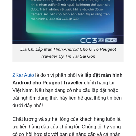
Địa Chỉ Lắp Màn Hình Android Cho Ô Tô Peugeot
Traveller Uy Tín Tại Sài Gòn
ZKar Auto
là đơn vị phân phối và
lắp đặt màn hình
Android cho Peugeot Traveller
chính hãng tại
Việt Nam. Nếu bạn đang có nhu cầu lắp đặt hoặc
trải nghiệm dùng thử, hãy liên hệ qua thông tin bên
dưới đây nhé!
Chất lượng và sự hài lòng của khách hàng luôn là
ưu tiên hàng đầu của chúng tôi. Chúng tôi hy vọng
có cơ hội hợp tác với bạn để nâng cấp và cá nhân
hóa trải nghiệm lái xe với những chiếc
màn hình ô
tô
chất lượng cao cấp của bạn thông qua các sản