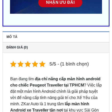
MÔ TẢ
ĐÁNH GIÁ (0)
5/5 - (1 bình chọn)
Bạn đang tìm
địa chỉ nâng cấp màn hình android
cho chiếc Peugeot Traveller tại TPHCM
? Việc lắp
đặt một màn hình Android chính là giải pháp tuyệt
vời để nâng cấp tính năng giải trí cho Xế Yêu của
mình. ZKar Auto là 1 trung tâm
lắp màn hình
Android xe Traveller tận nơi
tại khu vực Sài Gòn
và các tỉnh lân cận. Liên hệ
ngay
0949.603.979
hoặc
0987.801.029
để được hỗ