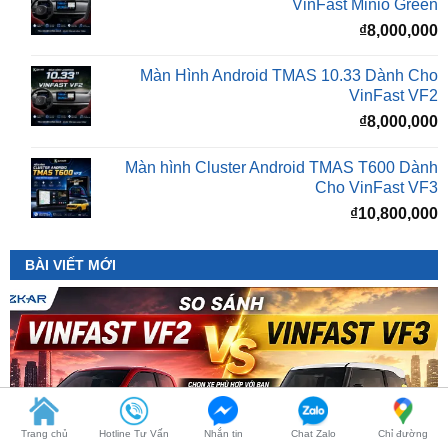
Màn Hình Android TMAS 10.33 Dành Cho
VinFast VF2
₫
8,000,000
Màn hình Cluster Android TMAS T600 Dành
Cho VinFast VF3
₫
10,800,000
BÀI VIẾT MỚI
Trang chủ
Hotline Tư Vấn
Nhắn tin
Chat Zalo
Chỉ đường