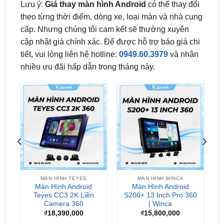
cấp. Nhưng chúng tôi cam kết sẽ thường xuyên
cập nhật giá chính xác. Để được hỗ trợ báo giá chi
tiết, vui lòng liên hệ hotline:
0949.60.3979
và nhận
nhiều ưu đãi hấp dẫn trong tháng này.
MÀN HÌNH TEYES
MÀN HÌNH WINCA
Màn Hình Android
Màn Hình Android
0
Teyes CC3 2K Liền
S200+ 13 Inch Pro 360
Camera 360
| Winca
₫
18,390,000
₫
15,800,000
Địa Chỉ Lắp Màn Hình Android Cho Ô