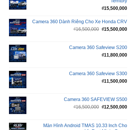
Camera 360 Dành Riêng Cho Xe Honda CRV
Giá
G
₫
16,500,000
₫
15,500,000
gốc
h
là:
t
₫16,500,000.
l
Camera 360 Safeview S200
₫
₫
11,800,000
Camera 360 Safeview S300
₫
11,500,000
Camera 360 SAFEVIEW S500
Giá
G
₫
16,500,000
₫
12,500,000
gốc
h
là:
t
₫16,500,000.
l
Màn Hình Android TMAS 10.33 Inch Cho
₫
VinFast Minio Green
₫
8,000,000