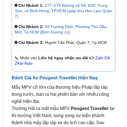
7)
🌐 Chi Nhánh 2:
93 Trương Định, Phường Thủ Dầu
Một, Tp.HCM (Bình Dương cũ)
🌐 Chi Nhánh 3:
Huỳnh Tấn Phát, Quận 7, Tp.HCM
📞 Nhấn vào
Liên hệ ngay nhận ưu đãi 👉
Zalo OA
ZKar Auto
Đánh Giá Xe Peugeot Traveller Hiện Nay
Mẫu MPV cỡ lớn của thương hiệu Pháp lắp ráp
trong nước, bán ra hai phiên bản với nhiều công
nghệ hiện đại.
Trường Hải ra mắt mẫu MPV
Peugeot Traveller
tại
thị trường Việt Nam, song song sự kiện khánh
thành nhà máy lắp ráp xe du lịch cao cấp. Sau
3008 và 5008, mẫu xe chở khách chuyên dụng trở
thành sản phẩm thứ ba của Peugeot được hãng