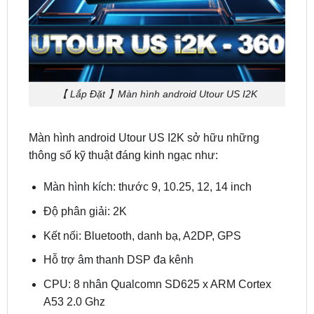
【 Lắp Đặt 】Màn hình android Utour US I2K
Màn hình android Utour US I2K sở hữu những
thông số kỹ thuật đáng kinh ngạc như:
Màn hình kích: thước 9, 10.25, 12, 14 inch
Độ phân giải: 2K
Kết nối: Bluetooth, danh bạ, A2DP, GPS
Hỗ trợ âm thanh DSP đa kênh
CPU: 8 nhân Qualcomn SD625 x ARM Cortex
A53 2.0 Ghz
Hỗ trợ: 4G LTE (Lắp thẻ SIM ) và tích hợp WIFI
Hệ điều hành: Android 10 và hệ điều hành zin