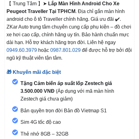
【 Trung Tâm 】➤
Lắp Màn Hình Android Cho Xe
Peugeot Traveller Tại TPHCM
. Địa chỉ gắn màn hình
android cho ô tô Traveller
chính hãng. Giá ưu đãi ✔️.
ZKar Auto trung tâm chuyên cung cấp phụ kiện – đồ chơi
xe hơi cao cấp, chính hãng uy tín. Bảo hành chuẩn mực
dài hạn. Hỗ trợ khách hãng trọn đời. Liên hệ ngay
0949.60.3979
hoặc
0987.801.029
để được hỗ trợ bởi đội
ngũ kỹ thuật viên tận tâm.
🎁 Khuyến mãi đặc biệt
Tặng Cảm biến áp suất lốp Zestech giá
3.500.000 VNĐ
(Áp dụng với mã màn hình
Zestech giá chưa giảm)
Bản quyền trọn đời Bản đồ Vietmap S1
Sim 4G tốc độ cao
Thẻ nhớ 8GB – 32GB