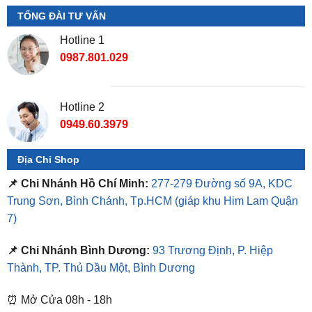
Hotline 1
0987.801.029
Hotline 2
0949.60.3979
Địa Chỉ Shop
📌 Chi Nhánh Hồ Chí Minh:
277-279 Đường số 9A, KDC
Trung Sơn, Bình Chánh, Tp.HCM
(giáp khu Him Lam Quận
7)
📌 Chi Nhánh Bình Dương:
93 Trương Định, P. Hiệp
Thành, TP. Thủ Dầu Một, Bình Dương
⏰ Mở Cửa 08h - 18h
❤️ Dịch vụ làm xe tận nơi tại Sài Gòn, Bình Dương và các