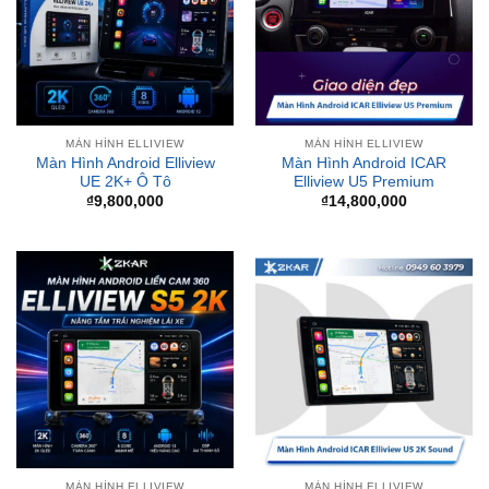
MÀN HÌNH ELLIVIEW
MÀN HÌNH ELLIVIEW
Màn Hình Android Elliview
Màn Hình Android ICAR
UE 2K+ Ô Tô
Elliview U5 Premium
₫
9,800,000
₫
14,800,000
MÀN HÌNH ELLIVIEW
MÀN HÌNH ELLIVIEW
Màn hình Android Liền Cam
Màn Hình Android ICAR
360 ICAR Elliview S5 Basic+
Elliview U5 2K Sound
₫
17,600,000
₫
18,800,000