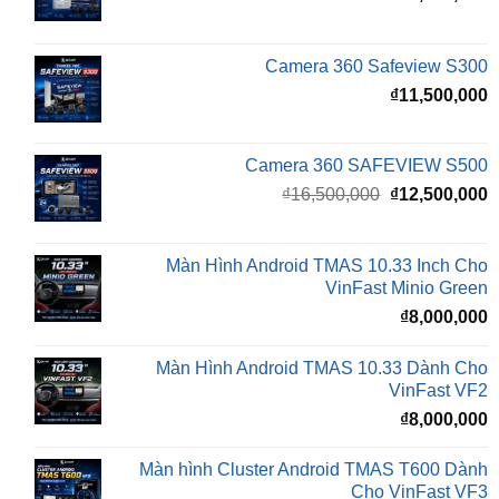
Camera 360 Safeview S300
₫
11,500,000
Camera 360 SAFEVIEW S500
Giá
G
₫
16,500,000
₫
12,500,000
gốc
h
là:
t
₫16,500,000.
l
Màn Hình Android TMAS 10.33 Inch Cho
₫
VinFast Minio Green
₫
8,000,000
Màn Hình Android TMAS 10.33 Dành Cho
VinFast VF2
₫
8,000,000
Màn hình Cluster Android TMAS T600 Dành
Cho VinFast VF3
₫
10,800,000