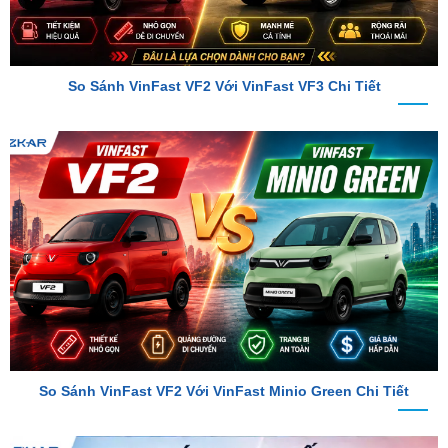
So Sánh VinFast VF2 Với VinFast VF3 Chi Tiết
So Sánh VinFast VF2 Với VinFast Minio Green Chi Tiết