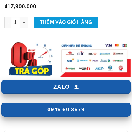
₫
17,900,000
Màn Hình Android Liền Cam 360 Elliview S5 Deluxe số lượng
THÊM VÀO GIỎ HÀNG
ZALO
0949 60 3979