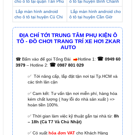
cho ô tô tại huyện Củ Chi
ô tô tại huyện Cần Giờ
ĐỊA CHỈ TỚI TRUNG TÂM PHỤ KIỆN Ô
TÔ - ĐỒ CHƠI TRANG TRÍ XE HƠI ZKAR
AUTO
☎
☎
Bấm vào để gọi Tổng Đài
Hotline 1:
0949 60
☎
3979
– Hotline 2:
0987 801 029
✅ Tới nâng cấp, lắp đặt tận nơi tại Tp.HCM và
các tỉnh lân cận
✅ Cam kết: Tư vấn tận nơi miễn phí, hàng hóa
kém chất lượng ( hay lỗi do nhà sản xuất ) =>
hoàn tiền 100%.
✅ Thời gian làm việc kỹ thuật gắn tại nhà từ:
8h
– 18h (Cả T7 Và Chủ Nhật)
✅ Có xuất
hóa đơn VAT
cho Khách Hàng
🌐 Chi Nhánh 1:
277–279 Đường số 9A, KDC Trung