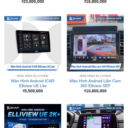
MÀN HÌNH ELLIVIEW
MÀN HÌNH ELLIVIEW
Màn Hình Android ICAR
Màn Hình Android Liền Cam
Elliview UE Lite
360 Elliview SEP
₫
5,500,000
₫
10,800,000