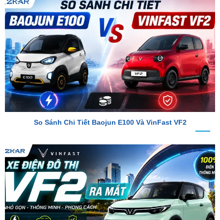
So Sánh Chi Tiết Baojun E100 Và VinFast VF2