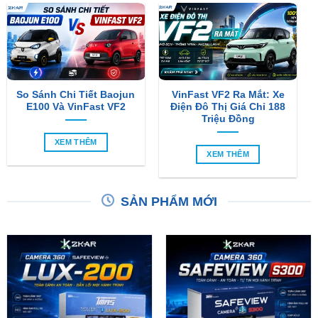
So Sánh Chi Tiết Baojun
VinFast VF2 Ra Mắt: Xe
E100 Và VinFast VF2
Điện Đô Thị Giá Chỉ 188
Triệu Đồng
XEM THÊM
XEM THÊM
SẢN PHẨM MỚI