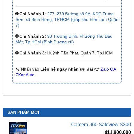
Sơn, xã Bình Hưng, TP.HCM (giáp khu Him Lam Quận
7)
🌐 Chi Nhánh 2:
93 Trương Định, Phường Thủ Dầu
Một, Tp.HCM (Bình Dương cũ)
🌐 Chi Nhánh 3:
Huỳnh Tấn Phát, Quận 7, Tp.HCM
📞 Nhấn vào
Liên hệ ngay nhận ưu đãi 👉
Zalo OA
ZKar Auto
SẢN PHẨM MỚI
Camera 360 Safeview S200
₫
11,800,000