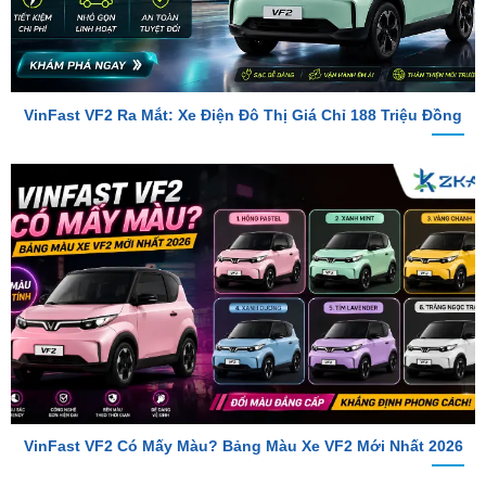
VinFast VF2 Ra Mắt: Xe Điện Đô Thị Giá Chỉ 188 Triệu Đồng
VinFast VF2 Có Mấy Màu? Bảng Màu Xe VF2 Mới Nhất 2026
TỔNG ĐÀI TƯ VẤN