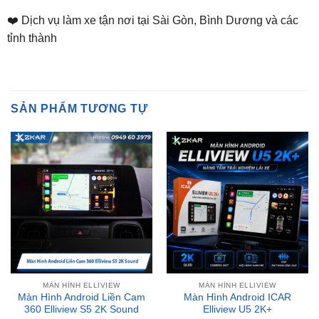
tỉnh thành
SẢN PHẨM TƯƠNG TỰ
MÀN HÌNH ELLIVIEW
MÀN HÌNH ELLIVIEW
Màn Hình Android Liền Cam
Màn Hình Android ICAR
360 Elliview S5 2K Sound
Elliview U5 2K+
₫
23,800,000
₫
16,800,000