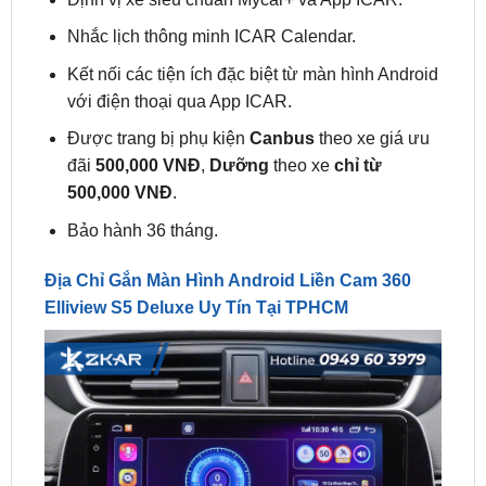
Kết nối các tiện ích đặc biệt từ màn hình Android
với điện thoại qua App ICAR.
Được trang bị phụ kiện
Canbus
theo xe giá ưu
đãi
500,000 VNĐ
,
Dưỡng
theo xe
chỉ từ
500,000
VNĐ
.
Bảo hành 36 tháng.
Địa Chỉ Gắn Màn Hình Android Liền Cam 360
Elliview S5 Deluxe Uy Tín Tại TPHCM