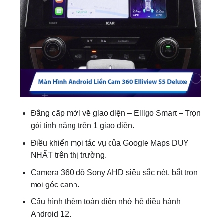
Đẳng cấp mới về giao diện – Elligo Smart – Trọn
gói tính năng trên 1 giao diện.
Điều khiển mọi tác vụ của Google Maps DUY
NHẤT trên thị trường.
Camera 360 độ Sony AHD siêu sắc nét, bắt trọn
mọi góc cạnh.
Cấu hình thêm toàn diện nhờ hệ điều hành
Android 12.
Có đánh lái theo xe (Nếu xe có cân bằng điện tử
và lắp
ICAN
giá mua kèm
1,000,000 VNĐ
).