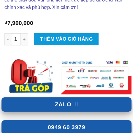
chính xác và phù hợp. Xin cảm ơn!
₫
7,900,000
Màn Hình Android S170+ QLED 2K - Winca số lượng
THÊM VÀO GIỎ HÀNG
ZALO
0949 60 3979