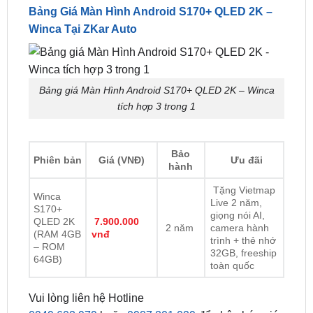
SIM 4G
Có
Radio
AM/FM/RDS
Bảng Giá Màn Hình Android S170+ QLED 2K –
Winca Tại ZKar Auto
Bảng giá Màn Hình Android S170+ QLED 2K – Winca
tích hợp 3 trong 1
Bảo
Phiên bản
Giá (VNĐ)
Ưu đãi
hành
Tặng Vietmap
Winca
Live 2 năm,
S170+
giọng nói AI,
QLED 2K
7.900.000
2 năm
camera hành
(RAM 4GB
vnđ
trình + thẻ nhớ
– ROM
32GB, freeship