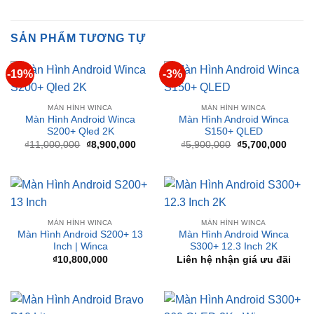
❤️ Dịch vụ làm xe tận nơi tại Sài Gòn, Bình Dương và các
tỉnh thành
SẢN PHẨM TƯƠNG TỰ
-19%
-3%
MÀN HÌNH WINCA
MÀN HÌNH WINCA
Màn Hình Android Winca
Màn Hình Android Winca
S200+ Qled 2K
S150+ QLED
Giá
Giá
Giá
Giá
₫
11,000,000
₫
8,900,000
₫
5,900,000
₫
5,700,000
gốc
hiện
gốc
hiện
là:
tại
là:
tại
₫11,000,000.
là:
₫5,900,000.
là:
₫8,900,000.
₫5,70
MÀN HÌNH WINCA
MÀN HÌNH WINCA
Màn Hình Android S200+ 13
Màn Hình Android Winca
Inch | Winca
S300+ 12.3 Inch 2K