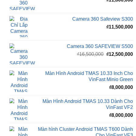
gốc
h
là:
t
₫16,500,000.
l
Camera 360 Safeview S200
₫
₫
11,800,000
Camera 360 Safeview S300
₫
11,500,000
Camera 360 SAFEVIEW S500
Giá
G
₫
16,500,000
₫
12,500,000
gốc
h
là:
t
₫16,500,000.
l
Màn Hình Android TMAS 10.33 Inch Cho
₫
VinFast Minio Green
₫
8,000,000
Màn Hình Android TMAS 10.33 Dành Cho
VinFast VF2