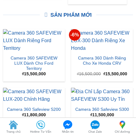
Triệu Đồng
XEM THÊM
XEM THÊM
SẢN PHẨM MỚI
-6%
Camera 360 SAFEVIEW
Camera 360 Dành Riêng
LUX Dành Cho Ford
Cho Xe Honda CRV
Territory
Giá
Giá
₫
15,500,000
₫
16,500,000
₫
15,500,000
gốc
hiện
là:
tại
₫16,500,000.
là:
₫15,
Trang chủ
Hotline Tư Vấn
Nhắn tin
Chat Zalo
Chỉ đường
Camera 360 Safeview S200
Camera 360 Safeview S300