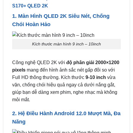
giải trí thông minh,
Winca S170+
chính là lựa chọn
hoàn hảo.
Ưu Điểm Nổi Bật Của Màn Hình Android Winca
S170+ QLED 2K
1. Màn Hình QLED 2K Siêu Nét, Chống
Chói Hoàn Hảo
Kích thước màn hình 9 inch – 10inch
Công nghệ QLED 2K với
độ phân giải 2000×1200
pixels
mang đến hình ảnh sắc nét gấp đôi so với
Full HD thông thường. Kích thước
9-10 inch
vừa
vặn, chống chói hiệu quả ngay cả dưới nắng gắt,
giúp bạn dễ dàng xem phim, nghe nhạc mà không
mỏi mắt.