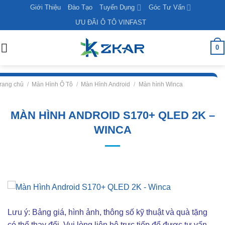
Skip
Giới Thiệu
Đào Tạo
Tuyển Dụng
Góc Tư Vấn
to
ƯU ĐÃI Ô TÔ VINFAST
content
0
rang chủ
/
Màn Hình Ô Tô
/
Màn Hình Android
/
Màn hình Winca
MÀN HÌNH ANDROID S170+ QLED 2K –
WINCA
Lưu ý: Bảng giá, hình ảnh, thông số kỹ thuật và quà tặng
có thể thay đổi. Vui lòng liên hê trực tiếp để được tư vấn