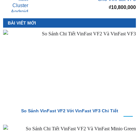
₫
8,000,000
Màn hình Cluster Android TMAS T600 Dành
Cho VinFast VF3
₫
10,800,000
BÀI VIẾT MỚI
So Sánh VinFast VF2 Với VinFast VF3 Chi Tiết