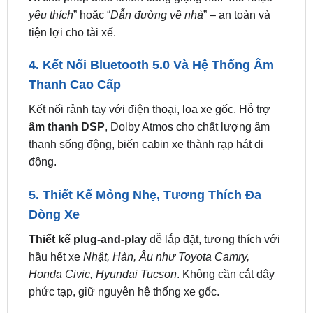
Dẫn đường chính xác với
Vietmap Live Pro
, cập
nhật giao thông thời gian thực.
Tính năng Winca
AI
cho phép điều khiển bằng giọng nói: “
Mở nhạc
yêu thích
” hoặc “
Dẫn đường về nhà
” – an toàn và
tiện lợi cho tài xế.
4. Kết Nối Bluetooth 5.0 Và Hệ Thống Âm
Thanh Cao Cấp
Kết nối rảnh tay với điện thoại, loa xe gốc. Hỗ trợ
âm thanh DSP
, Dolby Atmos cho chất lượng âm
thanh sống động, biến cabin xe thành rạp hát di
động.
5. Thiết Kế Mỏng Nhẹ, Tương Thích Đa
Dòng Xe
Thiết kế plug-and-play
dễ lắp đặt, tương thích với
hầu hết xe
Nhật, Hàn, Âu như Toyota Camry,