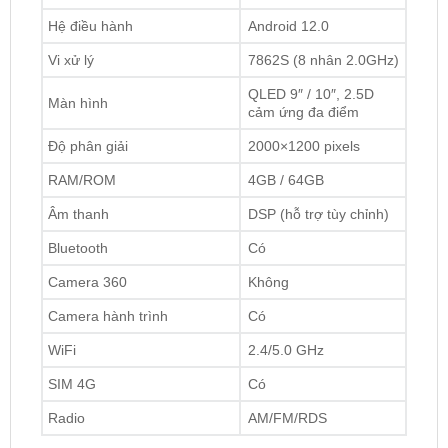
Thông Số Kỹ Thuật Màn Winca S170+ QLED 2K
Thông Số
Chi Tiết
Hệ điều hành
Android 12.0
Vi xử lý
7862S (8 nhân 2.0GHz)
QLED 9″ / 10″, 2.5D
Màn hình
cảm ứng đa điểm
Độ phân giải
2000×1200 pixels
RAM/ROM
4GB / 64GB
Âm thanh
DSP (hỗ trợ tùy chỉnh)
Bluetooth
Có
Camera 360
Không
Camera hành trình
Có
WiFi
2.4/5.0 GHz