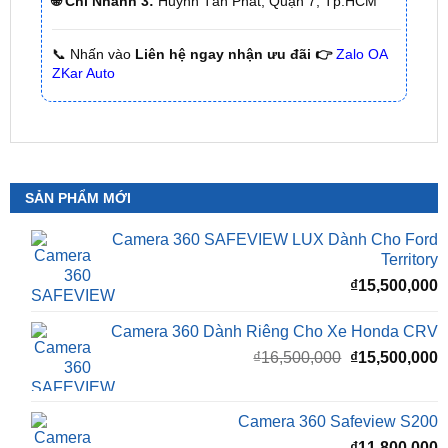
🌐 Chi Nhánh 2:
93 Trương Định, Phường Thủ Dầu
Một, Tp.HCM (Bình Dương cũ)
🌐 Chi Nhánh 3:
Huỳnh Tấn Phát, Quận 7, Tp.HCM
📞 Nhấn vào
Liên hệ ngay nhận ưu đãi 👉
Zalo OA
ZKar Auto
SẢN PHẨM MỚI
Camera 360 SAFEVIEW LUX Dành Cho Ford
Territory
₫
15,500,000
Camera 360 Dành Riêng Cho Xe Honda CRV
Giá
G
₫
16,500,000
₫
15,500,000