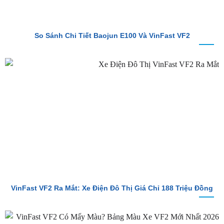
So Sánh Chi Tiết Baojun E100 Và VinFast VF2