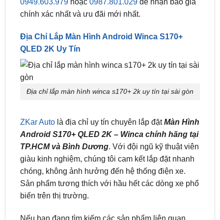
64GB)
toàn quốc
Vui lòng liên hệ Hotline
0949.603.979
hoặc
0987.801.029
để nhận báo giá
chính xác nhất và ưu đãi mới nhất.
Địa Chỉ Lắp Màn Hình Android Winca S170+
QLED 2K Uy Tín
Địa chỉ lắp màn hình winca s170+ 2k uy tín tại sài gòn
ZKar Auto
là địa chỉ uy tín chuyên lắp đặt
Màn Hình
Android S170+ QLED 2K – Winca chính hãng tại
TP.HCM và Bình Dương
. Với đội ngũ kỹ thuật viên
giàu kinh nghiệm, chúng tôi cam kết lắp đặt nhanh
chóng, không ảnh hưởng đến hệ thống điện xe.