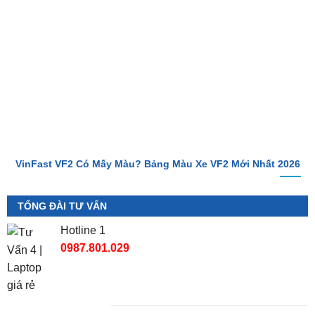
VinFast VF2 Ra Mắt: Xe Điện Đô Thị Giá Chỉ 188 Triệu Đồng
VinFast VF2 Có Mấy Màu? Bảng Màu Xe VF2 Mới Nhất 2026
TỔNG ĐÀI TƯ VẤN
Hotline 1
0987.801.029