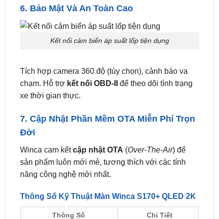
Honda Civic, Hyundai Tucson
. Không cần cắt dây
phức tạp, giữ nguyên hệ thống xe gốc.
6. Bảo Mật Và An Toàn Cao
Kết nối cảm biển áp suất lốp tiện dụng
Tích hợp camera 360 độ (tùy chọn), cảnh báo va
chạm. Hỗ trợ
kết nối OBD-II
để theo dõi tình trạng
xe thời gian thực.
7. Cập Nhật Phần Mềm OTA Miễn Phí Trọn
Đời
Winca cam kết
cập nhật OTA
(
Over-The-Air
) để
sản phẩm luôn mới mẻ, tương thích với các tính
năng công nghệ mới nhất.