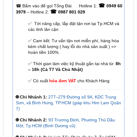
ĐỊA CHỈ TỚI TRUNG TÂM PHỤ KIỆN Ô
TÔ - ĐỒ CHƠI TRANG TRÍ XE HƠI ZKAR
AUTO
☎
☎
Bấm vào để gọi Tổng Đài
Hotline 1:
0949 60
☎
3979
– Hotline 2:
0987 801 029
✅ Tới nâng cấp, lắp đặt tận nơi tại Tp.HCM và
các tỉnh lân cận
✅ Cam kết: Tư vấn tận nơi miễn phí, hàng hóa
kém chất lượng ( hay lỗi do nhà sản xuất ) =>
hoàn tiền 100%.
✅ Thời gian làm việc kỹ thuật gắn tại nhà từ:
8h
– 18h (Cả T7 Và Chủ Nhật)
✅ Có xuất
hóa đơn VAT
cho Khách Hàng
🌐 Chi Nhánh 1:
277–279 Đường số 9A, KDC Trung
Sơn, xã Bình Hưng, TP.HCM (giáp khu Him Lam Quận
7)