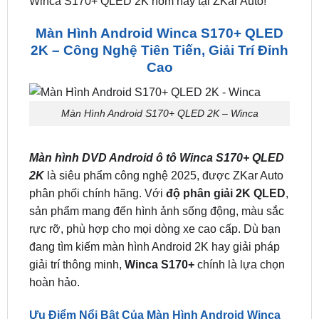
tín tại TP.HCM & Bình Dương
. Liên hệ ngay
0949.60.3979
hoặc
Zalo
để được tư vấn chi tiết và
nhận ưu đãi hấp dẫn khi lắp đặt màn hình Android
Winca S170+ QLED 2K hôm nay tại ZKar Auto!
Màn Hình Android Winca S170+ QLED
2K – Công Nghệ Tiên Tiến, Giải Trí Đỉnh
Cao
Màn Hình Android S170+ QLED 2K – Winca
Màn hình DVD Android ô tô Winca S170+ QLED
2K
là siêu phẩm công nghệ 2025, được ZKar Auto
phân phối chính hãng. Với
độ phân giải 2K QLED
,
sản phẩm mang đến hình ảnh sống động, màu sắc
rực rỡ, phù hợp cho mọi dòng xe cao cấp. Dù bạn
đang tìm kiếm màn hình Android 2K hay giải pháp