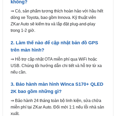
1. Màn hình Android Winca S170+ QLED
2K có tương thích với xe Toyota Innova
không?
⇒ Có, sản phẩm tương thích hoàn hảo với hầu hết
dòng xe Toyota, bao gồm Innova. Kỹ thuật viên
ZKar Auto sẽ kiểm tra và lắp đặt plug-and-play
trong 1-2 giờ.
2. Làm thế nào để cập nhật bản đồ GPS
trên màn hình?
⇒ Hỗ trợ cập nhật OTA miễn phí qua WiFi hoặc
USB. Chúng tôi hướng dẫn chi tiết và hỗ trợ từ xa
nếu cần.
3. Bảo hành màn hình Winca S170+ QLED
2K bao gồm những gì?