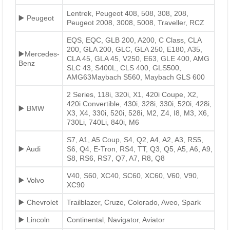
Lentrek, Peugeot 408, 508, 308, 208,
▶️ Peugeot
Peugeot 2008, 3008, 5008, Traveller, RCZ
EQS, EQC, GLB 200, A200, C Class, CLA
200, GLA 200, GLC, GLA 250, E180, A35,
▶️Mercedes-
CLA 45, GLA 45, V250, E63, GLE 400, AMG
Benz
SLC 43, S400L, CLS 400, GLS500,
AMG63Maybach S560, Maybach GLS 600
2 Series, 118i, 320i, X1, 420i Coupe, X2,
420i Convertible, 430i, 328i, 330i, 520i, 428i,
▶️ BMW
X3, X4, 330i, 520i, 528i, M2, Z4, I8, M3, X6,
730Li, 740Li, 840i, M6
S7, A1, A5 Coup, S4, Q2, A4, A2, A3, RS5,
▶️ Audi
S6, Q4, E-Tron, RS4, TT, Q3, Q5, A5, A6, A9,
S8, RS6, RS7, Q7, A7, R8, Q8
V40, S60, XC40, SC60, XC60, V60, V90,
▶️ Volvo
XC90
▶️ Chevrolet
Trailblazer, Cruze, Colorado, Aveo, Spark
▶️ Lincoln
Continental, Navigator, Aviator