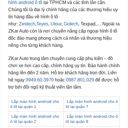
hình android ô tô
tại TPHCM và các tỉnh lân cận.
Chúng tôi là đại lý chính hãng của các thương hiệu uy
tín hàng đầu về hình ô tô
như:
Zestech
,
Teyes
,
Utour
,
Gotech
, Texpad,… Ngoài ra
ZKar Auto còn là nơi chuyên nâng cấp ngoại hình ô tô
độc đáo mang phong cách cá nhân và thương hiệu
riêng cho từng khách hàng.
ZKar Auto trung tâm chuyên cung cấp phụ kiện – đồ
chơi xe hơi cao cấp, chính hãng uy tín. Bảo hành chính
hãng lên đến 2 năm. Hỗ trợ khách hãng trọn đời. Liên
hệ ngay
0949.60.3979
hoặc
0987.801.029
để được hỗ
trợ bởi đội ngũ kỹ thuật viên tận tâm.
Lắp màn hình android cho
Lắp màn hình android cho ô
ô tô tại quận 1
tô tại quận 7
Lắp màn hình android cho
Lắp màn hình android cho ô
ô tô tại quận 2
tô tại quận 8