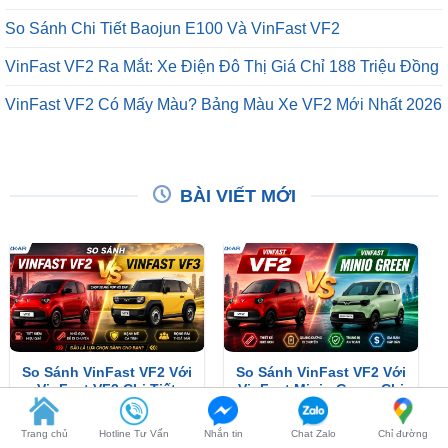
So Sánh Chi Tiết Baojun E100 Và VinFast VF2
VinFast VF2 Ra Mắt: Xe Điện Đô Thị Giá Chỉ 188 Triệu Đồng
VinFast VF2 Có Mấy Màu? Bảng Màu Xe VF2 Mới Nhất 2026
BÀI VIẾT MỚI
So Sánh VinFast VF2 Với
So Sánh VinFast VF2 Với
VinFast VF3 Chi Tiết
VinFast Minio Green Chi
Tiết
Trang chủ
Hotline Tư Vấn
Nhắn tin
Chat Zalo
Chỉ đường
XEM THÊM