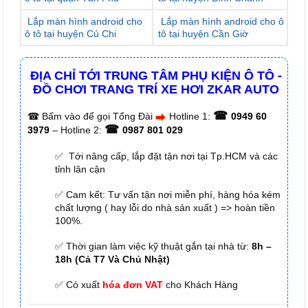
Lắp màn hình android cho
Lắp màn hình android cho ô
ô tô tại huyện Củ Chi
tô tại huyện Cần Giờ
ĐỊA CHỈ TỚI TRUNG TÂM PHỤ KIỆN Ô TÔ -
ĐỒ CHƠI TRANG TRÍ XE HƠI ZKAR AUTO
☎
☎
Bấm vào để gọi Tổng Đài
Hotline 1:
0949 60
☎
3979
– Hotline 2:
0987 801 029
✅ Tới nâng cấp, lắp đặt tận nơi tại Tp.HCM và các
tỉnh lân cận
✅ Cam kết: Tư vấn tận nơi miễn phí, hàng hóa kém
chất lượng ( hay lỗi do nhà sản xuất ) => hoàn tiền
100%.
✅ Thời gian làm việc kỹ thuật gắn tại nhà từ:
8h –
18h (Cả T7 Và Chủ Nhật)
✅ Có xuất
hóa đơn VAT
cho Khách Hàng