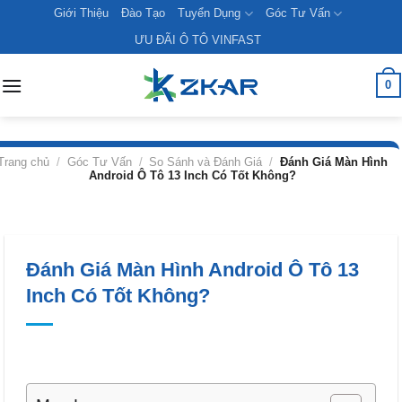
Skip
Giới Thiệu
Đào Tạo
Tuyển Dụng
Góc Tư Vấn
to
ƯU ĐÃI Ô TÔ VINFAST
content
0
Trang chủ
/
Góc Tư Vấn
/
So Sánh và Đánh Giá
/
Đánh Giá Màn Hình
Android Ô Tô 13 Inch Có Tốt Không?
Đánh Giá Màn Hình Android Ô Tô 13
Inch Có Tốt Không?