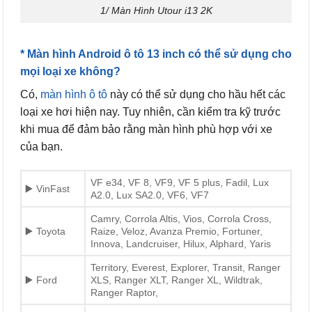
1/ Màn Hình Utour i13 2K
* Màn hình Android ô tô 13 inch có thể sử dụng cho
mọi loại xe không?
Có,
màn hình ô tô
này có thể sử dụng cho hầu hết các
loại xe hơi hiện nay. Tuy nhiên, cần kiểm tra kỹ trước
khi mua để đảm bảo rằng màn hình phù hợp với xe
của bạn.
VF e34, VF 8, VF9, VF 5 plus, Fadil, Lux
▶️ VinFast
A2.0, Lux SA2.0, VF6, VF7
Camry, Corrola Altis, Vios, Corrola Cross,
▶️ Toyota
Raize, Veloz, Avanza Premio, Fortuner,
Innova, Landcruiser, Hilux, Alphard, Yaris
Territory, Everest, Explorer, Transit, Ranger
▶️ Ford
XLS, Ranger XLT, Ranger XL, Wildtrak,
Ranger Raptor,