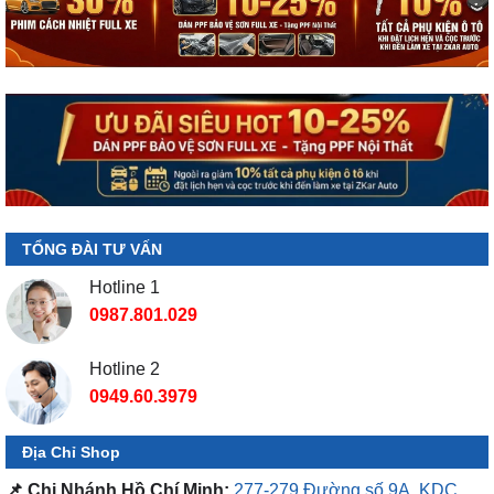
TỔNG ĐÀI TƯ VẤN
Hotline 1
0987.801.029
Hotline 2
0949.60.3979
Địa Chỉ Shop
📌 Chi Nhánh Hồ Chí Minh:
277-279 Đường số 9A, KDC