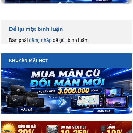
Để lại một bình luận
Bạn phải
đăng nhập
để gửi bình luận.
KHUYẾN MÃI HOT