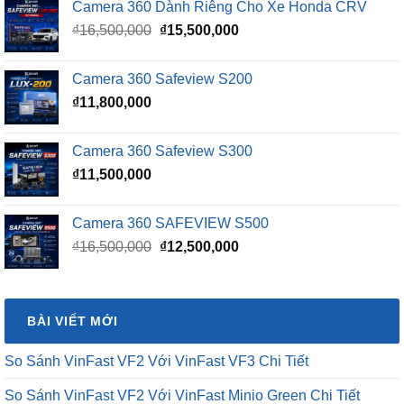
Camera 360 Dành Riêng Cho Xe Honda CRV
Giá
Giá
₫
16,500,000
₫
15,500,000
gốc
hiện
là:
tại
Camera 360 Safeview S200
₫16,500,000.
là:
₫
11,800,000
₫15,500,000.
Camera 360 Safeview S300
₫
11,500,000
Camera 360 SAFEVIEW S500
Giá
Giá
₫
16,500,000
₫
12,500,000
gốc
hiện
là:
tại
₫16,500,000.
là:
BÀI VIẾT MỚI
₫12,500,000.
So Sánh VinFast VF2 Với VinFast VF3 Chi Tiết
So Sánh VinFast VF2 Với VinFast Minio Green Chi Tiết