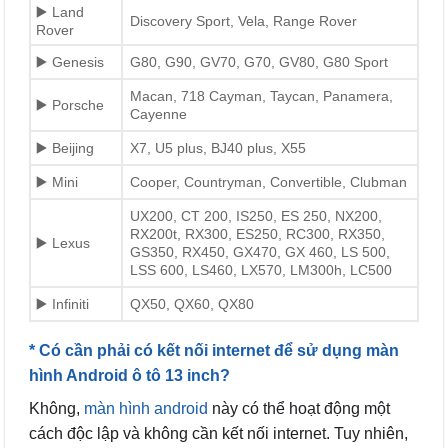
▶️ Land
Discovery Sport, Vela, Range Rover
Rover
▶️ Genesis
G80, G90, GV70, G70, GV80, G80 Sport
Macan, 718 Cayman, Taycan, Panamera,
▶️ Porsche
Cayenne
▶️ Beijing
X7, U5 plus, BJ40 plus, X55
▶️ Mini
Cooper, Countryman, Convertible, Clubman
UX200, CT 200, IS250, ES 250, NX200,
RX200t, RX300, ES250, RC300, RX350,
▶️ Lexus
GS350, RX450, GX470, GX 460, LS 500,
LSS 600, LS460, LX570, LM300h, LC500
▶️ Infiniti
QX50, QX60, QX80
* Có cần phải có kết nối internet để sử dụng màn
hình Android ô tô 13 inch?
Không,
màn hình android
này có thể hoạt động một
cách độc lập và không cần kết nối internet. Tuy nhiên,