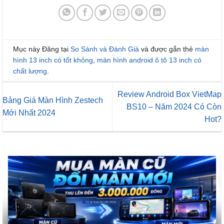
Mục này Đăng tại
So Sánh và Đánh Giá
và được gắn thẻ
màn
hình 13 inch có tốt không
,
màn hình android ô tô 13 inch có
chất lượng
.
Review Android Box VietMap
Bảng Giá Màn Hình Zestech
BS10 – Năm 2024 Có Còn
Mới Nhất 2024
Hot?