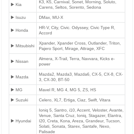
K3, K5, Carnival, Sonet, Morning, Soluto,
▶️ Kia
Carens, Seltos, Sorento, Sedona
▶️ Isuzu
DMax, MU-X
HR-V, City, Civic. Odyssey, Civic Type R,
▶️ Honda
Accord
Xpander, Xpander Cross, Outlander, Triton,
▶️ Mitsubishi
Pajero Sport, Mirage, Attrage, XFC
Almera, X-Trail, Terra, Navvara, Kicks e-
▶️ Nissan
power
Mazda2, Mazda3, Mazda6, CX-5, CX-8, CX-
▶️ Mazda
3, CX-30, BT-50
▶️ MG
Mavel R, MG 4, MG 5, ZS, HS
▶️ Suzuki
Celero, XL7, Ertiga, Ciaz, Swift, Vitara
Ioniq 5, Santro, i10, Accent, Veloster, Avante,
Venue, Santa Cruz, Ioniq, Stagazer, Elantra,
▶️ Hyundai
I20, Creta, Kona, Areza, Grandeur, Tucson,
Solati, Sonata, Starex, Santafe, Nexo,
Palisade