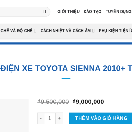
GIỚI THIỆU
ĐÀO TẠO
TUYỂN DỤNG
 GHẾ VÀ ĐỘ GHẾ
CÁCH NHIỆT VÀ CÁCH ÂM
PHỤ KIỆN TIỆN Í
ĐIỆN XE TOYOTA SIENNA 2010+ 
Giá
Giá
₫
9,500,000
₫
9,000,000
gốc
hiện
là:
tại
Gắn Cốp Điện Xe Toyota Sienna 2010+ Tại TP
₫9,500,000.
là:
THÊM VÀO GIỎ HÀNG
₫9,000,00