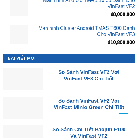
Màn Hình Android TMAS 10.33 Dành Cho
VinFast VF2
₫
8,000,000
Màn hình Cluster Android TMAS T600 Dành
Cho VinFast VF3
₫
10,800,000
BÀI VIẾT MỚI
So Sánh VinFast VF2 Với
VinFast VF3 Chi Tiết
So Sánh VinFast VF2 Với
VinFast Minio Green Chi Tiết
So Sánh Chi Tiết Baojun E100
Và VinFast VF2