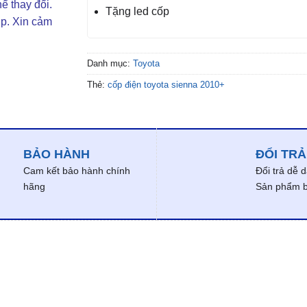
ể thay đổi.
Tặng led cốp
ợp. Xin cảm
Danh mục:
Toyota
Thẻ:
cốp điện toyota sienna 2010+
BẢO HÀNH
ĐỔI TRẢ
Cam kết bảo hành chính
Đổi trả dễ 
hãng
Sản phẩm bị