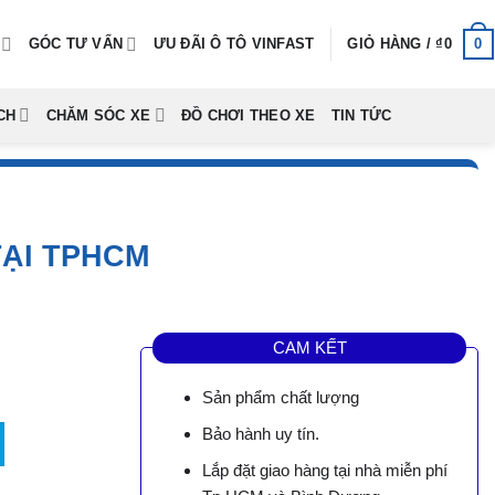
0
GÓC TƯ VẤN
ƯU ĐÃI Ô TÔ VINFAST
GIỎ HÀNG /
₫
0
CH
CHĂM SÓC XE
ĐỒ CHƠI THEO XE
TIN TỨC
TẠI TPHCM
CAM KẾT
Sản phẩm chất lượng
HCM số lượng
Bảo hành uy tín.
0.
Lắp đặt giao hàng tại nhà miễn phí