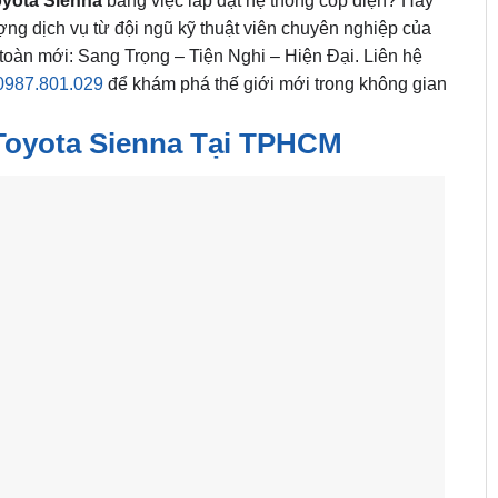
yota Sienna
bằng việc lắp đặt hệ thống cốp điện? Hãy
ợng dịch vụ từ đội ngũ kỹ thuật viên chuyên nghiệp của
n toàn mới: Sang Trọng – Tiện Nghi – Hiện Đại. Liên hệ
0987.801.029
để khám phá thế giới mới trong không gian
Toyota Sienna Tại TPHCM