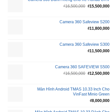
Giá
G
₫
16,500,000
₫
15,500,000
gốc
h
là:
t
₫16,500,000.
l
Camera 360 Safeview S200
₫
₫
11,800,000
Camera 360 Safeview S300
₫
11,500,000
Camera 360 SAFEVIEW S500
Giá
G
₫
16,500,000
₫
12,500,000
gốc
h
là:
t
₫16,500,000.
l
Màn Hình Android TMAS 10.33 Inch Cho
₫
VinFast Minio Green
₫
8,000,000