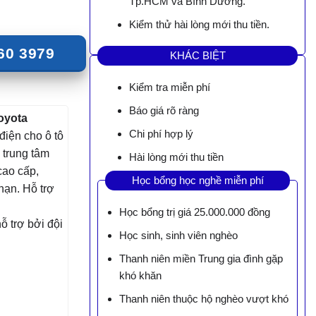
Tp.HCM và Bình Dương.
Kiểm thử hài lòng mới thu tiền.
60 3979
KHÁC BIỆT
Kiểm tra miễn phí
Báo giá rõ ràng
oyota
Chi phí hợp lý
 điện cho ô tô
 trung tâm
Hài lòng mới thu tiền
cao cấp,
Học bổng học nghề miễn phí
hạn. Hỗ trợ
Học bổng trị giá 25.000.000 đồng
 trợ bởi đội
Học sinh, sinh viên nghèo
Thanh niên miền Trung gia đình gặp
khó khăn
Thanh niên thuộc hộ nghèo vượt khó