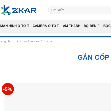
Skip
Tìm
to
kiếm:
content
MÀN HÌNH Ô TÔ
CAMERA Ô TÔ
ÂM THANH
ĐỘ ĐÈN
BỌC
rang chủ
/
Đồ Chơi Theo Xe
/
Toyota
GẮN CỐP 
-5%