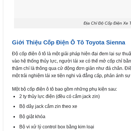
Địa Chỉ Độ Cốp Điện Xe 
Giới Thiệu Cốp Điện Ô Tô Toyota Sienna
Độ cốp điện ô tô là một giải pháp hiện đại đem lại sự thuậ
vào hệ thống thủy lực, người lái xe có thể mở cốp chỉ bằ
thậm chí là thông qua cử động đơn giản như đá chân. Đi
một trải nghiệm lái xe tiện nghi và đẳng cấp, phản ánh sự 
Một bộ cốp điện ô tô bao gồm những phụ kiện sau:
2 ty thủy lực điện (đều có cắm jack zin)
Bộ dây jack cắm zin theo xe
Bộ giật khóa
Bộ vi xử lý control box bằng kim loại