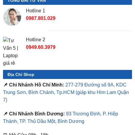
0987.801.029
Hotline 2
0949.60.3979
Địa Chỉ Shop
📌 Chi Nhánh Hồ Chí Minh:
277-279 Đường số 9A, KDC
Trung Sơn, Bình Chánh, Tp.HCM
(giáp khu Him Lam Quận
7)
📌 Chi Nhánh Bình Dương:
93 Trương Định, P. Hiệp
Thành, TP. Thủ Dầu Một, Bình Dương
⏰ Mở Cửa 08h - 18h
❤️ Dịch vụ làm xe tận nơi tại Sài Gòn, Bình Dương và các