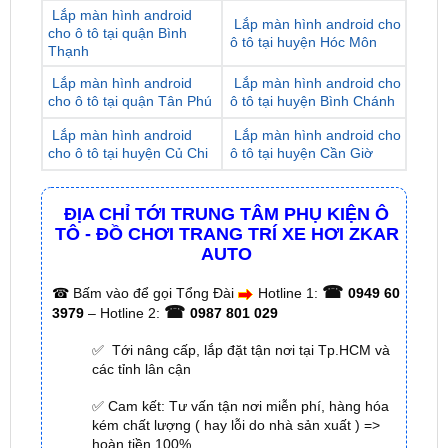
Lắp màn hình android
Lắp màn hình android cho
cho ô tô tại quận Tân Phú
ô tô tại huyện Bình Chánh
Lắp màn hình android
Lắp màn hình android cho
cho ô tô tại huyện Củ Chi
ô tô tại huyện Cần Giờ
ĐỊA CHỈ TỚI TRUNG TÂM PHỤ KIỆN Ô
TÔ - ĐỒ CHƠI TRANG TRÍ XE HƠI ZKAR
AUTO
☎
☎
Bấm vào để gọi Tổng Đài
Hotline 1:
0949 60
☎
3979
– Hotline 2:
0987 801 029
✅ Tới nâng cấp, lắp đặt tận nơi tại Tp.HCM và
các tỉnh lân cận
✅ Cam kết: Tư vấn tận nơi miễn phí, hàng hóa
kém chất lượng ( hay lỗi do nhà sản xuất ) =>
hoàn tiền 100%.
✅ Thời gian làm việc kỹ thuật gắn tại nhà từ:
8h