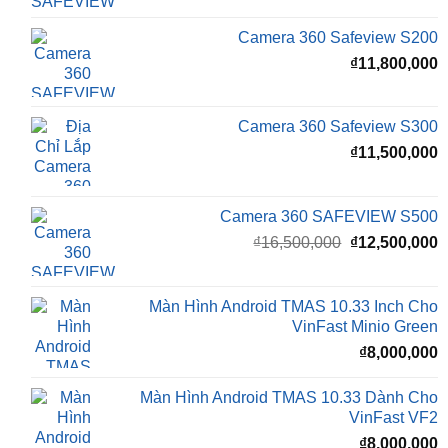
₫
11,800,000
Camera 360 Safeview S300
₫
11,500,000
Camera 360 SAFEVIEW S500
Giá
G
₫
16,500,000
₫
12,500,000
gốc
h
là:
t
₫16,500,000.
l
Màn Hình Android TMAS 10.33 Inch Cho
₫
VinFast Minio Green
₫
8,000,000
Màn Hình Android TMAS 10.33 Dành Cho
VinFast VF2
₫
8,000,000
Màn hình Cluster Android TMAS T600 Dành