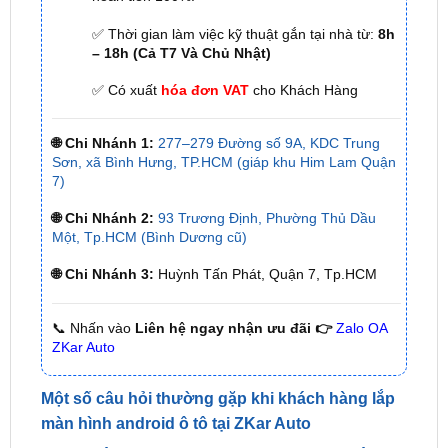
– 18h (Cả T7 Và Chủ Nhật)
✅ Có xuất
hóa đơn VAT
cho Khách Hàng
🌐 Chi Nhánh 1:
277–279 Đường số 9A, KDC Trung
Sơn, xã Bình Hưng, TP.HCM (giáp khu Him Lam Quận
7)
🌐 Chi Nhánh 2:
93 Trương Định, Phường Thủ Dầu
Một, Tp.HCM (Bình Dương cũ)
🌐 Chi Nhánh 3:
Huỳnh Tấn Phát, Quận 7, Tp.HCM
📞 Nhấn vào
Liên hệ ngay nhận ưu đãi 👉
Zalo OA
ZKar Auto
Một số câu hỏi thường gặp khi khách hàng lắp
màn hình android ô tô tại ZKar Auto
1. Giá lắp màn hình android ô tô có đắc
không?