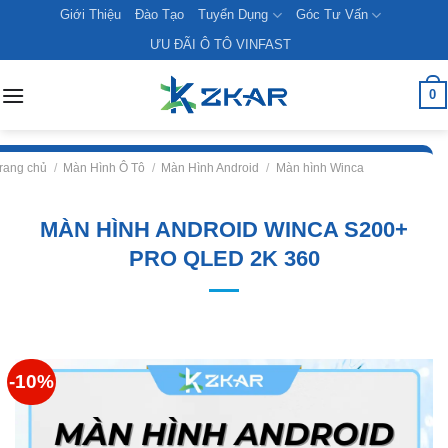
Skip
Giới Thiệu
Đào Tạo
Tuyển Dụng
Góc Tư Vấn
to
ƯU ĐÃI Ô TÔ VINFAST
content
0
rang chủ
/
Màn Hình Ô Tô
/
Màn Hình Android
/
Màn hình Winca
MÀN HÌNH ANDROID WINCA S200+
PRO QLED 2K 360
-10%