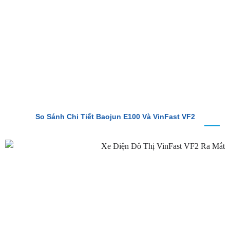
So Sánh Chi Tiết Baojun E100 Và VinFast VF2