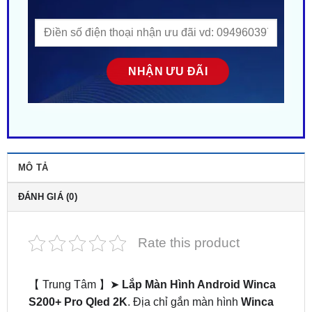
MÔ TẢ
ĐÁNH GIÁ (0)
Rate this product
【 Trung Tâm 】➤
Lắp Màn Hình Android Winca
S200+ Pro Qled 2K
. Địa chỉ gắn màn hình
Winca
S200+ Pro Qled 2K
tại TPHCM ✔️. Bảo hành số 1
Việt Nam ✔️. ZKar Auto trung tâm chuyên cung cấp