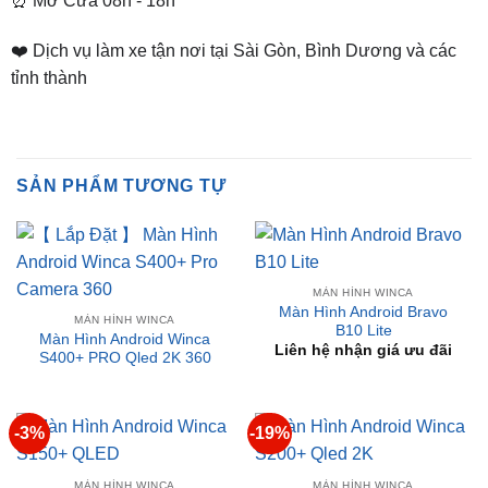
tỉnh thành
SẢN PHẨM TƯƠNG TỰ
MÀN HÌNH WINCA
Màn Hình Android Bravo
MÀN HÌNH WINCA
B10 Lite
Màn Hình Android Winca
Liên hệ nhận giá ưu đãi
S400+ PRO Qled 2K 360
-3%
-19%
MÀN HÌNH WINCA
MÀN HÌNH WINCA
Màn Hình Android Winca
Màn Hình Android Winca
S150+ QLED
S200+ Qled 2K
Giá
Giá
Giá
Giá
₫
5,900,000
₫
5,700,000
₫
11,000,000
₫
8,900,000