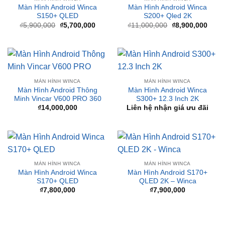
gốc
hiện
gốc
hiện
là:
tại
là:
tại
₫5,900,000.
là:
₫11,000,000.
là:
₫5,700,000.
₫8,90
MÀN HÌNH WINCA
MÀN HÌNH WINCA
Màn Hình Android Thông
Màn Hình Android Winca
Minh Vincar V600 PRO 360
S300+ 12.3 Inch 2K
₫
14,000,000
Liên hệ nhận giá ưu đãi
MÀN HÌNH WINCA
MÀN HÌNH WINCA
Màn Hình Android Winca
Màn Hình Android S170+
S170+ QLED
QLED 2K – Winca
₫
7,800,000
₫
7,900,000
BÀI VIẾT MỚI