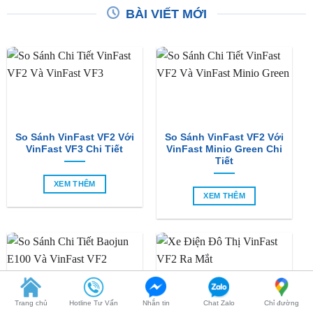
So Sánh VinFast VF2 Với
So Sánh VinFast VF2 Với
VinFast VF3 Chi Tiết
VinFast Minio Green Chi
Tiết
XEM THÊM
XEM THÊM
So Sánh Chi Tiết Baojun
VinFast VF2 Ra Mắt: Xe
E100 Và VinFast VF2
Điện Đô Thị Giá Chỉ 188
Trang chủ
Hotline Tư Vấn
Nhắn tin
Chat Zalo
Chỉ đường
Triệu Đồng