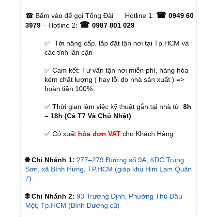
ĐỊA CHỈ TỚI TRUNG TÂM PHỤ KIỆN Ô
TÔ - ĐỒ CHƠI TRANG TRÍ XE HƠI ZKAR
AUTO
☎
☎
Bấm vào để gọi Tổng Đài
Hotline 1:
0949 60
☎
3979
– Hotline 2:
0987 801 029
✅ Tới nâng cấp, lắp đặt tận nơi tại Tp.HCM và
các tỉnh lân cận
✅ Cam kết: Tư vấn tận nơi miễn phí, hàng hóa
kém chất lượng ( hay lỗi do nhà sản xuất ) =>
hoàn tiền 100%.
✅ Thời gian làm việc kỹ thuật gắn tại nhà từ:
8h
– 18h (Cả T7 Và Chủ Nhật)
✅ Có xuất
hóa đơn VAT
cho Khách Hàng
🌐 Chi Nhánh 1:
277–279 Đường số 9A, KDC Trung
Sơn, xã Bình Hưng, TP.HCM (giáp khu Him Lam Quận
7)