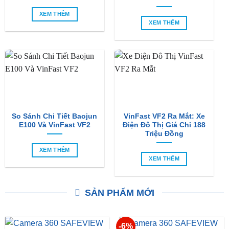
So Sánh VinFast VF2 Với
So Sánh VinFast VF2 Với
VinFast VF3 Chi Tiết
VinFast Minio Green Chi
Tiết
XEM THÊM
XEM THÊM
So Sánh Chi Tiết Baojun
VinFast VF2 Ra Mắt: Xe
E100 Và VinFast VF2
Điện Đô Thị Giá Chỉ 188
Triệu Đồng
XEM THÊM
XEM THÊM