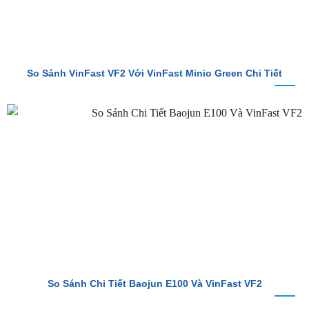
So Sánh VinFast VF2 Với VinFast Minio Green Chi Tiết