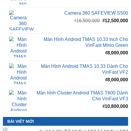
Camera 360 Safeview S300
₫
11,500,000
Camera 360 SAFEVIEW S500
Giá
G
₫
16,500,000
₫
12,500,000
gốc
h
là:
t
₫16,500,000.
l
Màn Hình Android TMAS 10.33 Inch Cho
₫
VinFast Minio Green
₫
8,000,000
Màn Hình Android TMAS 10.33 Dành Cho
VinFast VF2
₫
8,000,000
Màn hình Cluster Android TMAS T600 Dành
Cho VinFast VF3
₫
10,800,000