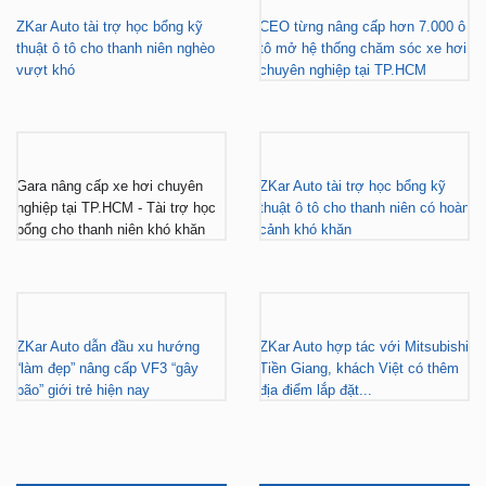
ZKar Auto tài trợ học bổng kỹ
CEO từng nâng cấp hơn 7.000 ô
thuật ô tô cho thanh niên nghèo
tô mở hệ thống chăm sóc xe hơi
vượt khó
chuyên nghiệp tại TP.HCM
Gara nâng cấp xe hơi chuyên
ZKar Auto tài trợ học bổng kỹ
nghiệp tại TP.HCM - Tài trợ học
thuật ô tô cho thanh niên có hoàn
bổng cho thanh niên khó khăn
cảnh khó khăn
ZKar Auto dẫn đầu xu hướng
ZKar Auto hợp tác với Mitsubishi
“làm đẹp” nâng cấp VF3 “gây
Tiền Giang, khách Việt có thêm
bão” giới trẻ hiện nay
địa điểm lắp đặt...