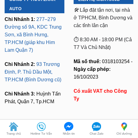
CÔNG TY TNHH ZKAR
LIÊN HỆ MUA HÀNG
AUTO
🛠️
Lắp đặt tận nơi, tại nhà
ở TPHCM, Bình Dương và
Chi Nhánh 1:
277–279
các tỉnh lân cận
Đường số 9A, KDC Trung
Sơn, xã Bình Hưng,
⏱️ 8:30 AM - 18:00 PM (Cả
TP.HCM (giáp khu Him
T7 Và Chủ Nhật)
Lam Quận 7)
Mã số thuế:
0318103254 -
Chi Nhánh 2:
93 Trương
Ngày cấp phép:
Định, P. Thủ Dầu Một,
16/10/2023
TP.HCM (Bình Dương cũ)
Có xuất VAT cho Công
Chi Nhánh 3:
Huỳnh Tấn
Ty
Phát, Quận 7, Tp.HCM
Trang chủ
Hotline Tư Vấn
Nhắn tin
Chat Zalo
Chỉ đường