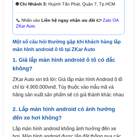
🌐 Chi Nhánh 2:
93 Trương Định, Phường Thủ Dầu
Một, Tp.HCM (Bình Dương cũ)
🌐 Chi Nhánh 3:
Huỳnh Tấn Phát, Quận 7, Tp.HCM
📞 Nhấn vào
Liên hệ ngay nhận ưu đãi 👉
Zalo OA
ZKar Auto
Một số câu hỏi thường gặp khi khách hàng lắp
màn hình android ô tô tại ZKar Auto
1. Giá lắp màn hình android ô tô có đắc
không?
ZKar Auto xin trả lời: Giá lắp màn hình Android ô tô
chỉ từ 4.900.000vnđ. Tùy thuộc vào mẫu mã và
hãng sản xuất sản phẩm sẽ có giá thành khác nhau
2. Lắp màn hình android có ảnh hưởng