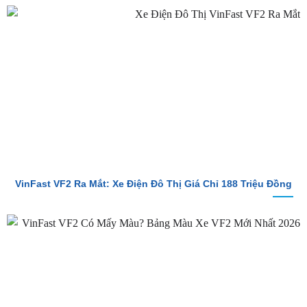
So Sánh Chi Tiết Baojun E100 Và VinFast VF2
VinFast VF2 Ra Mắt: Xe Điện Đô Thị Giá Chỉ 188 Triệu Đồng