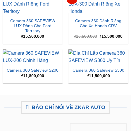
SẢN PHẨM MỚI
-6%
Camera 360 SAFEVIEW
Camera 360 Dành Riêng
LUX Dành Cho Ford
Cho Xe Honda CRV
Territory
Giá
Giá
₫
15,500,000
₫
16,500,000
₫
15,500,000
gốc
hiện
là:
tại
₫16,500,000.
là:
₫15,
Camera 360 Safeview S200
Camera 360 Safeview S300
₫
11,800,000
₫
11,500,000
BÁO CHÍ NÓI VỀ ZKAR AUTO