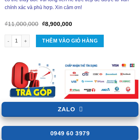
chính xác và phù hợp. Xin cảm ơn!
Giá
Giá
₫
11,000,000
₫
8,900,000
gốc
hiện
là:
tại
Màn Hình Android Winca S200+ Qled 2K số lượng
THÊM VÀO GIỎ HÀNG
₫11,000,000.
là:
₫8,900,000.
ZALO
0949 60 3979