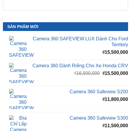
Theo quy định hiện hành của Bộ Giao thông Vận
tải, việc
lắp màn hình Android ô tô không bị cấm
và vẫn có thể đăng kiểm được
.
SẢN PHẨM MỚI
Camera 360 SAFEVIEW LUX Dành Cho Ford
Territory
₫
15,500,000
Camera 360 Dành Riêng Cho Xe Honda CRV
Giá
G
₫
16,500,000
₫
15,500,000
gốc
h
là:
t
₫16,500,000.
l
Camera 360 Safeview S200
₫
₫
11,800,000