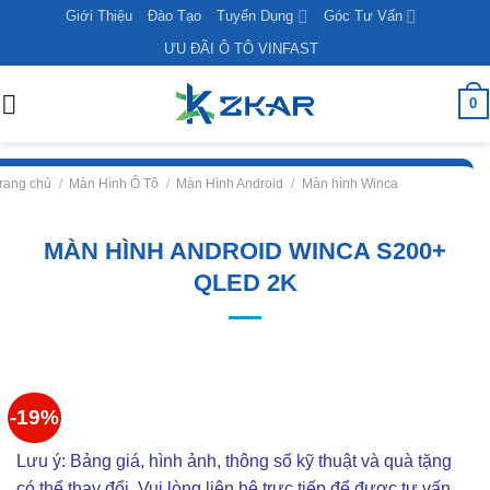
Skip
Giới Thiệu
Đào Tạo
Tuyển Dụng
Góc Tư Vấn
to
ƯU ĐÃI Ô TÔ VINFAST
content
0
rang chủ
/
Màn Hình Ô Tô
/
Màn Hình Android
/
Màn hình Winca
MÀN HÌNH ANDROID WINCA S200+
QLED 2K
-19%
Lưu ý: Bảng giá, hình ảnh, thông số kỹ thuật và quà tặng
có thể thay đổi. Vui lòng liên hê trực tiếp để được tư vấn